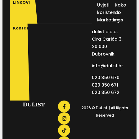
LINKOVI
Uvjeti
Kako
korištenja
do
Marketing
nas
Kontakt
dulist d.o.o.
Ćira Carića 3,
20 000
Dubrovnik
info@dulist.hr
020 350 670
020 350 671
020 350 672
2026 © DuList | All Rights
Reserved