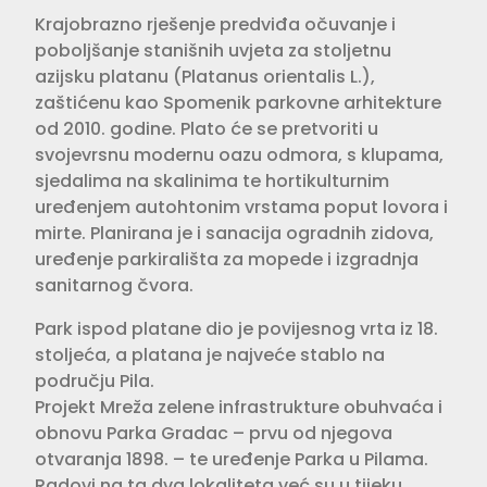
Krajobrazno rješenje predviđa očuvanje i
poboljšanje stanišnih uvjeta za stoljetnu
azijsku platanu (Platanus orientalis L.),
zaštićenu kao Spomenik parkovne arhitekture
od 2010. godine. Plato će se pretvoriti u
svojevrsnu modernu oazu odmora, s klupama,
sjedalima na skalinima te hortikulturnim
uređenjem autohtonim vrstama poput lovora i
mirte. Planirana je i sanacija ogradnih zidova,
uređenje parkirališta za mopede i izgradnja
sanitarnog čvora.
Park ispod platane dio je povijesnog vrta iz 18.
stoljeća, a platana je najveće stablo na
području Pila.
Projekt Mreža zelene infrastrukture obuhvaća i
obnovu Parka Gradac – prvu od njegova
otvaranja 1898. – te uređenje Parka u Pilama.
Radovi na ta dva lokaliteta već su u tijeku.