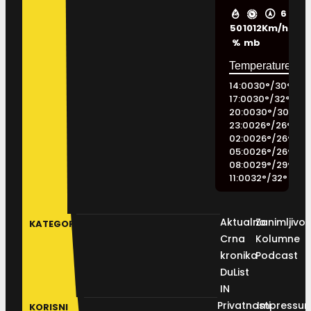
6
50
1012
Km/h
%
mb
14:00
30
°
/
30
°
17:00
30
°
/
32
°
20:00
30
°
/
30
°
23:00
26
°
/
26
°
02:00
26
°
/
26
°
05:00
26
°
/
26
°
08:00
29
°
/
29
°
11:00
32
°
/
32
°
Aktualno
Zanimljivos
KATEGORIJE
Crna
Kolumne
kronika
Podcast
DuList
IN
Privatnosti
Impressu
KORISNI