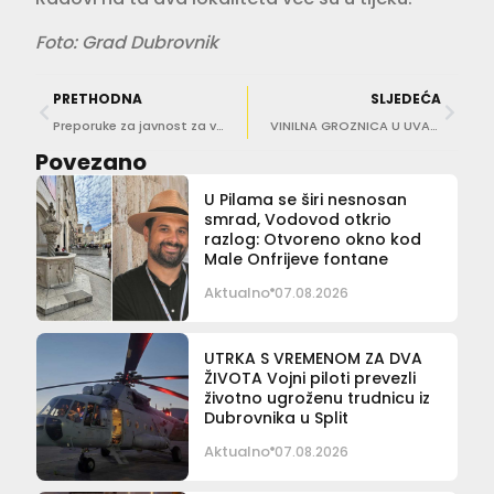
Foto: Grad Dubrovnik
PRETHODNA
SLJEDEĆA
Preporuke za javnost za vrijeme toplinskih valova
VINILNA GROZNICA U UVALI Treći Dubrovnik Vinyl Fair oborio sve rekorde
Povezano
U Pilama se širi nesnosan
smrad, Vodovod otkrio
razlog: Otvoreno okno kod
Male Onfrijeve fontane
Aktualno
07.08.2026
UTRKA S VREMENOM ZA DVA
ŽIVOTA Vojni piloti prevezli
životno ugroženu trudnicu iz
Dubrovnika u Split
Aktualno
07.08.2026