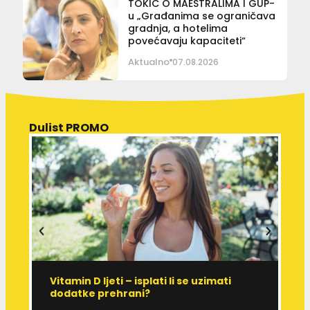
TOKIĆ O MAESTRALIMA I GUP-
u „Građanima se ograničava
gradnja, a hotelima
povećavaju kapaciteti“
Aktualno
07.08.2026
Dulist PROMO
Vitamin D ljeti – isplati li se uzimati
I
dodatke prehrani?
J
p