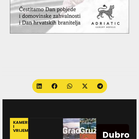
KAMERE
I
VRIJEME
Dubrovn