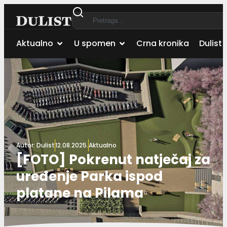
Aktualno
U spomen
Crna kronika
Dulist 
Autor:
Dulist
12.08.2025.
Aktualno
[FOTO] Pokrenut natječaj za
uređenje Parka ispod
platane na Pilama