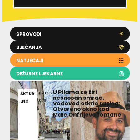
SPROVODI
SJEĆANJA
NATJEČAJI
DEŽURNE LJEKARNE
U Pilama se širi
07.08.2
AKTUA
nesnosan smrad,
026
LNO
Vodovod otkrio razlog:
Otvoreno okno kod
Male Onfrijeve fontane