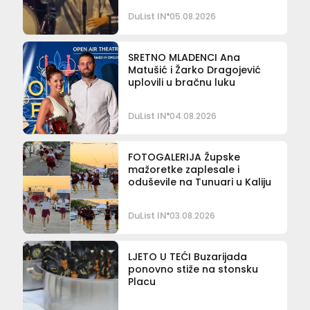
DuList IN
05.08.2026
SRETNO MLADENCI Ana
Matušić i Žarko Dragojević
uplovili u bračnu luku
DuList IN
04.08.2026
FOTOGALERIJA Župske
mažoretke zaplesale i
oduševile na Tunuari u Kaliju
DuList IN
03.08.2026
LJETO U TEĆI Buzarijada
ponovno stiže na stonsku
Placu