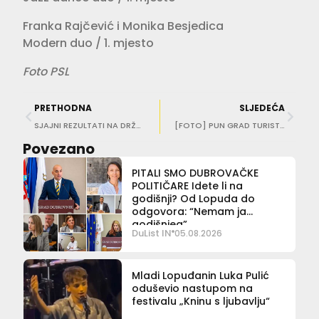
Franka Rajčević i Monika Besjedica
Modern duo / 1. mjesto
Foto PSL
PRETHODNA
SLJEDEĆA
SJAJNI REZULTATI NA DRŽAVNOM PRVENSTVU Župske mažoretke Lara i Katarina osvojile zlato!
[FOTO] PUN GRAD TURISTA Điravaju, razgledavaju, fotografiraju se
Povezano
PITALI SMO DUBROVAČKE
POLITIČARE Idete li na
godišnji? Od Lopuda do
odgovora: “Nemam ja
godišnjeg”
DuList IN
05.08.2026
Mladi Lopuđanin Luka Pulić
oduševio nastupom na
festivalu „Kninu s ljubavlju“