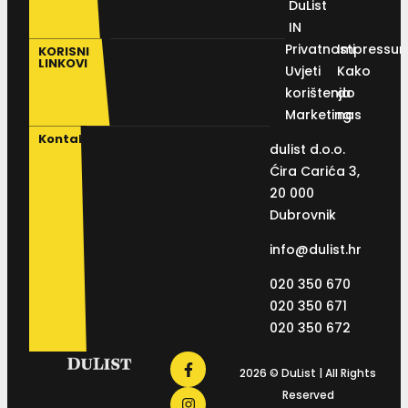
DuList
IN
Privatnosti
Impressu
KORISNI
LINKOVI
Uvjeti
Kako
korištenja
do
Marketing
nas
Kontakt
dulist d.o.o.
Ćira Carića 3,
20 000
Dubrovnik
info@dulist.hr
020 350 670
020 350 671
020 350 672
2026 © DuList | All Rights
Reserved