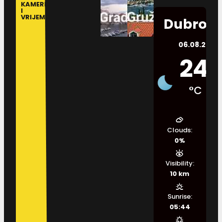
KAMERE
I
VRIJEME
Dubrovn
06.08.2026.
24
°C
Clouds:
0%
Visibility:
10 km
Sunrise:
05:44