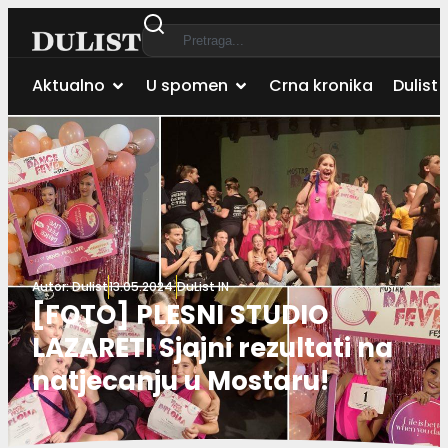
Aktualno
U spomen
Crna kronika
Dulist 
Autor:
Dulist
13.05.2024.
DuList IN
[FOTO] PLESNI STUDIO
LAZARETI Sjajni rezultati na
natjecanju u Mostaru!