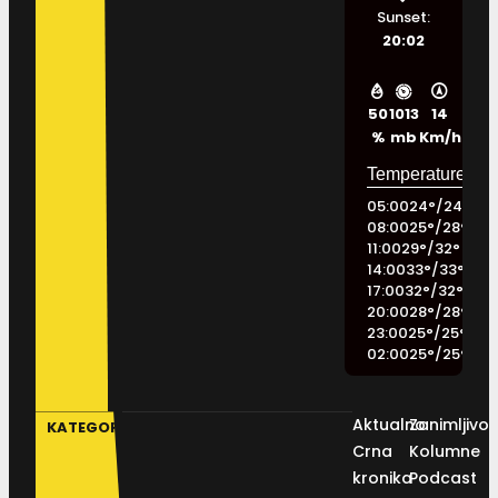
Sunset:
20:02
50
1013
14
%
mb
Km/h
05:00
24
°
/
24
°
08:00
25
°
/
28
°
11:00
29
°
/
32
°
14:00
33
°
/
33
°
17:00
32
°
/
32
°
20:00
28
°
/
28
°
23:00
25
°
/
25
°
02:00
25
°
/
25
°
Aktualno
Zanimljivos
KATEGORIJE
Crna
Kolumne
kronika
Podcast