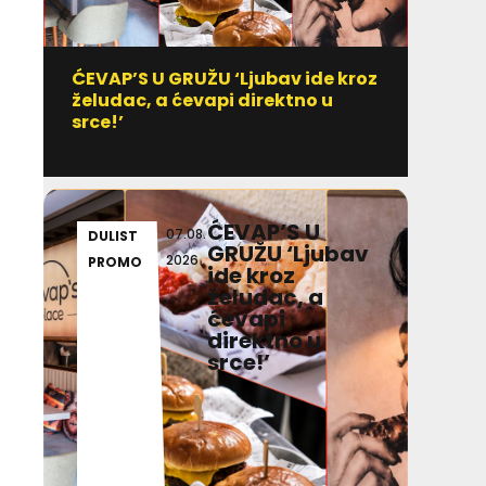
ĆEVAP’S U GRUŽU ‘Ljubav ide kroz
Vitami
želudac, a ćevapi direktno u
uzim
srce!’
ĆEVAP’S U
07.08.
DULIST
GR
GRUŽU ‘Ljubav
2026
PROMO
AD
ide kroz
želudac, a
ćevapi
direktno u
srce!’