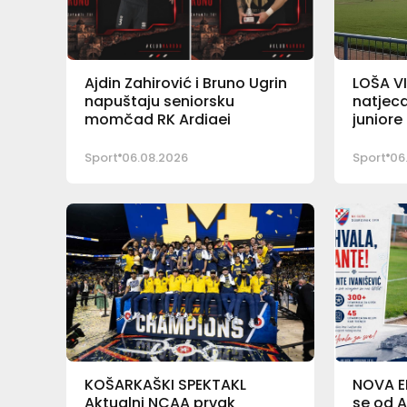
Ajdin Zahirović i Bruno Ugrin
LOŠA VI
napuštaju seniorsku
natjeca
momčad RK Ardiaei
junior
Sport
06.08.2026
Sport
06
KOŠARKAŠKI SPEKTAKL
NOVA E
Aktualni NCAA prvak
se od A