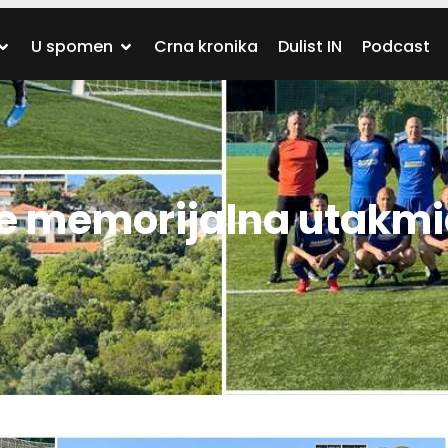
U spomen
Crna kronika
Dulist IN
Podcast
e memorijalna utakmi