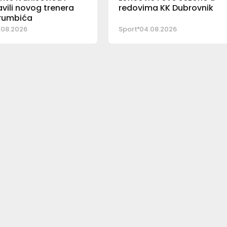
vili novog trenera
redovima KK Dubrovnik
Trumbića
.08.2026
Sport
04.08.2026