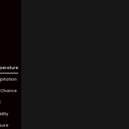
Visibility:
10 km
Sunrise:
05:45
Sunset:
20:01
perature
ipitation
 Chance
d
dity
sure