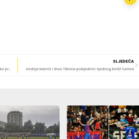
SLJEDEĆA
[FOTO] ‘ZLATNI ORLANDO’ Počele kvalifikacije za Svjetsko prvenstvo u Singapuru
Andrija Martić i Đivo Tikvica pobjednici tjednog bridž turnira