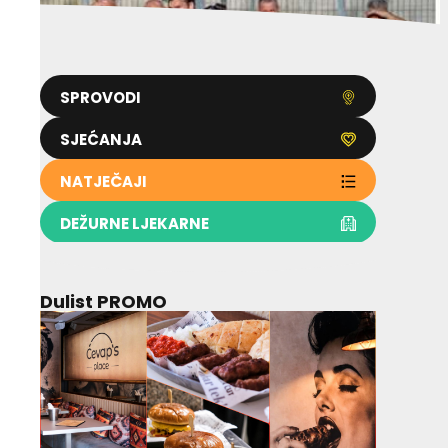
SPROVODI
SJEĆANJA
NATJEČAJI
DEŽURNE LJEKARNE
Dulist PROMO