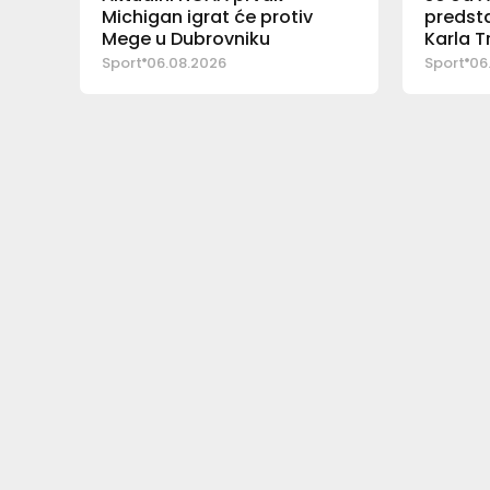
Michigan igrat će protiv
predsta
Mege u Dubrovniku
Karla 
Sport
06.08.2026
Sport
06