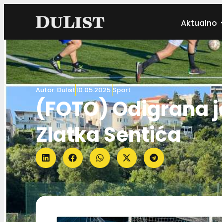
Aktualno
Autor:
Dulist
10.05.2025.
Sport
(FOTO) Odigrana j
Zlatka Sentića