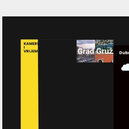
KAMERE
I
VRIJEME
Dub