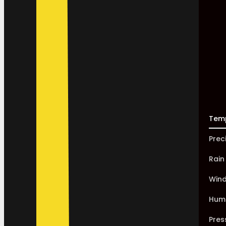
Tem
Prec
Rain
Win
Humi
Pres