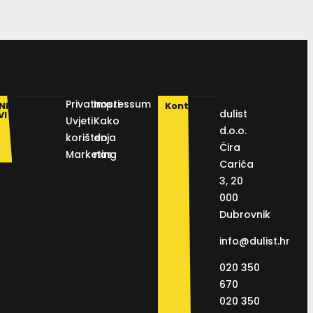
Privatnosti
Impressum
NI
Kontakt
dulist
VI
Uvjeti
Kako
d.o.o.
korištenja
do
Ćira
Marketing
nas
Carića
3, 20
000
Dubrovnik
info@dulist.hr
020 350
670
020 350