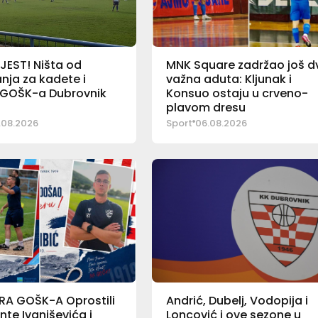
JEST! Ništa od
MNK Square zadržao još d
nja za kadete i
važna aduta: Kljunak i
e GOŠK-a Dubrovnik
Konsuo ostaju u crveno-
plavom dresu
.08.2026
Sport
06.08.2026
RA GOŠK-A Oprostili
Andrić, Dubelj, Vodopija i
nte Ivaniševića i
Loncović i ove sezone u