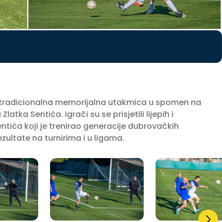
 tradicionalna memorijalna utakmica u spomen na
ka Sentića. Igrači su se prisjetili lijepih i
ntića koji je trenirao generacije dubrovačkih
zultate na turnirima i u ligama.