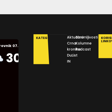
Aktualno
Zanimljivosti
KATEGORIJE
KORIS
LINKO
Crna
Kolumne
07.08.2026.
rovnik
kronika
Podcast
Humidity:
30
°C
DuList
49 %
IN
Pressure:
1012 mb
Wind:
1
Km/h
Clouds:
28%