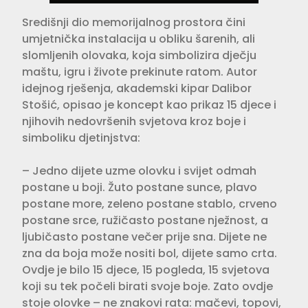
Središnji dio memorijalnog prostora čini
umjetnička instalacija u obliku šarenih, ali
slomljenih olovaka, koja simbolizira dječju
maštu, igru i živote prekinute ratom. Autor
idejnog rješenja, akademski kipar Dalibor
Stošić, opisao je koncept kao prikaz 15 djece i
njihovih nedovršenih svjetova kroz boje i
simboliku djetinjstva:
– Jedno dijete uzme olovku i svijet odmah
postane u boji. Žuto postane sunce, plavo
postane more, zeleno postane stablo, crveno
postane srce, ružičasto postane nježnost, a
ljubičasto postane večer prije sna. Dijete ne
zna da boja može nositi bol, dijete samo crta.
Ovdje je bilo 15 djece, 15 pogleda, 15 svjetova
koji su tek počeli birati svoje boje. Zato ovdje
stoje olovke – ne znakovi rata: mačevi, topovi,