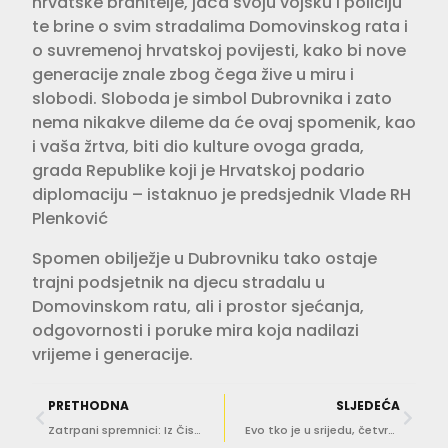
hrvatske branitelje, jača svoju vojsku i policiju
te brine o svim stradalima Domovinskog rata i
o suvremenoj hrvatskoj povijesti, kako bi nove
generacije znale zbog čega žive u miru i
slobodi. Sloboda je simbol Dubrovnika i zato
nema nikakve dileme da će ovaj spomenik, kao
i vaša žrtva, biti dio kulture ovoga grada,
grada Republike koji je Hrvatskoj podario
diplomaciju – istaknuo je predsjednik Vlade RH
Plenković
Spomen obilježje u Dubrovniku tako ostaje
trajni podsjetnik na djecu stradalu u
Domovinskom ratu, ali i prostor sjećanja,
odgovornosti i poruke mira koja nadilazi
vrijeme i generacije.
PRETHODNA
SLJEDEĆA
Zatrpani spremnici: Iz Čistoće podsjećaju da se nedjeljom ne odvozi papir ni karton
Evo tko je u srijedu, četvrtak bez struje