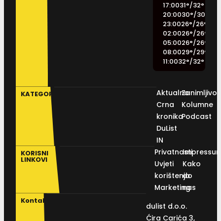
17:00
31
°
/
32
°
20:00
30
°
/
30
°
23:00
26
°
/
26
°
02:00
26
°
/
26
°
05:00
26
°
/
26
°
08:00
29
°
/
29
°
11:00
32
°
/
32
°
Aktualno
Zanimljivos
KATEGORIJE
Crna
Kolumne
kronika
Podcast
DuList
IN
Privatnosti
Impressu
KORISNI
LINKOVI
Uvjeti
Kako
korištenja
do
Marketing
nas
Kontakt
dulist d.o.o.
Ćira Carića 3,