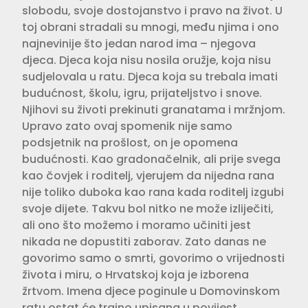
slobodu, svoje dostojanstvo i pravo na život. U
toj obrani stradali su mnogi, među njima i ono
najnevinije što jedan narod ima – njegova
djeca. Djeca koja nisu nosila oružje, koja nisu
sudjelovala u ratu. Djeca koja su trebala imati
budućnost, školu, igru, prijateljstvo i snove.
Njihovi su životi prekinuti granatama i mržnjom.
Upravo zato ovaj spomenik nije samo
podsjetnik na prošlost, on je opomena
budućnosti. Kao gradonačelnik, ali prije svega
kao čovjek i roditelj, vjerujem da nijedna rana
nije toliko duboka kao rana kada roditelj izgubi
svoje dijete. Takvu bol nitko ne može izliječiti,
ali ono što možemo i moramo učiniti jest
nikada ne dopustiti zaborav. Zato danas ne
govorimo samo o smrti, govorimo o vrijednosti
života i miru, o Hrvatskoj koja je izborena
žrtvom. Imena djece poginule u Domovinskom
ratu ostat će trajno upisana u povijest