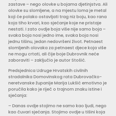
zastave – nego olovke u bojama djetinjstva. Ali
olovke su slomljene, a na mjestu loma je metal
koji će polako ostavljati trag niz boju, kao rana
koja tiho krvari, kao sjećanje koje ne pristaje
nestati. I zato ovdje boja više nije samo boja –
svaka boja nosi jedno ime, svaka boja nosi
jednu tišinu, jedan nedovršeni život. Petnaest
slomljenih olovaka za petnaest djece koja više
ne mogu crtati, ali čije boje Dubrovnik neće
zaboraviti – zaključio je autor Stošić.
Predsjednica Udruge Hrvatskih civilnih
stradalnika Domovinskog rata Dubrovačko-
neretvanske županije Marija Lukšić emotivno je
poručila kako je riječ o trajnom znaku istine i
sjećanja:
– Danas ovdje stojimo ne samo kao ljudi, nego
kao čuvari sjećanja. Stojimo ovdje u tišini koja