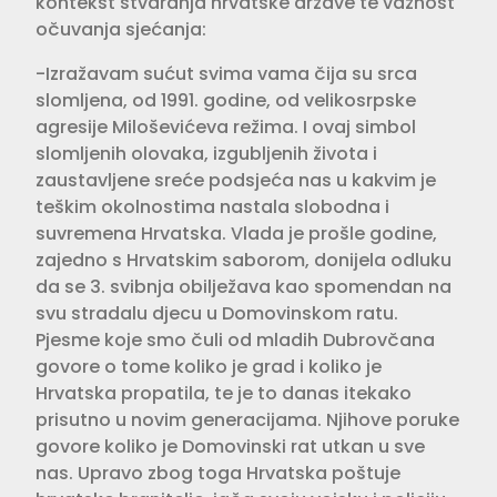
kontekst stvaranja hrvatske države te važnost
očuvanja sjećanja:
-Izražavam sućut svima vama čija su srca
slomljena, od 1991. godine, od velikosrpske
agresije Miloševićeva režima. I ovaj simbol
slomljenih olovaka, izgubljenih života i
zaustavljene sreće podsjeća nas u kakvim je
teškim okolnostima nastala slobodna i
suvremena Hrvatska. Vlada je prošle godine,
zajedno s Hrvatskim saborom, donijela odluku
da se 3. svibnja obilježava kao spomendan na
svu stradalu djecu u Domovinskom ratu.
Pjesme koje smo čuli od mladih Dubrovčana
govore o tome koliko je grad i koliko je
Hrvatska propatila, te je to danas itekako
prisutno u novim generacijama. Njihove poruke
govore koliko je Domovinski rat utkan u sve
nas. Upravo zbog toga Hrvatska poštuje