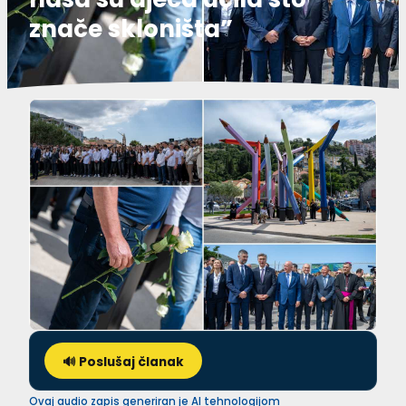
znače skloništa”
🔊 Poslušaj članak
Ovaj audio zapis generiran je AI tehnologijom