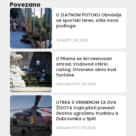
Povezano
U ZLATNOM POTOKU Obnavlja
se sportski teren, stiže nova
podloga
Grad
07.08.2026
U Pilama se širi nesnosan
smrad, Vodovod otkrio
razlog: Otvoreno okno kod
fontane
Aktualno
07.08.2026
UTRKA S VREMENOM ZA DVA
ŽIVOTA Vojni piloti prevezli
životno ugroženu trudnicu iz
Dubrovnika u Split
Aktualno
07.08.2026