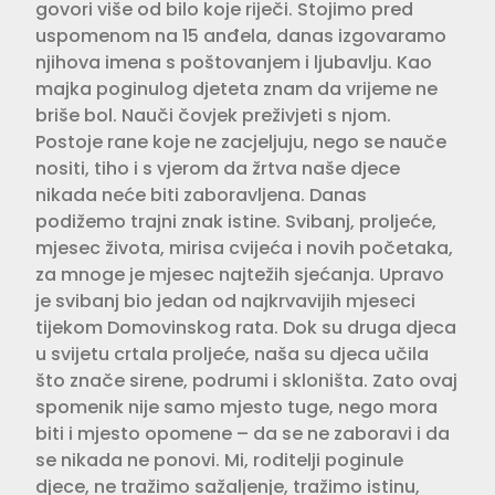
govori više od bilo koje riječi. Stojimo pred
uspomenom na 15 anđela, danas izgovaramo
njihova imena s poštovanjem i ljubavlju. Kao
majka poginulog djeteta znam da vrijeme ne
briše bol. Nauči čovjek preživjeti s njom.
Postoje rane koje ne zacjeljuju, nego se nauče
nositi, tiho i s vjerom da žrtva naše djece
nikada neće biti zaboravljena. Danas
podižemo trajni znak istine. Svibanj, proljeće,
mjesec života, mirisa cvijeća i novih početaka,
za mnoge je mjesec najtežih sjećanja. Upravo
je svibanj bio jedan od najkrvavijih mjeseci
tijekom Domovinskog rata. Dok su druga djeca
u svijetu crtala proljeće, naša su djeca učila
što znače sirene, podrumi i skloništa. Zato ovaj
spomenik nije samo mjesto tuge, nego mora
biti i mjesto opomene – da se ne zaboravi i da
se nikada ne ponovi. Mi, roditelji poginule
djece, ne tražimo sažaljenje, tražimo istinu,