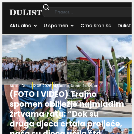
Aktualno
U spomen
Crna kronika
Dulist 
Autor:
Dulist
12.05.2026.
Aktualno
,
Urednički izbor
(FOTO I VIDEO) Trajno
spomen obilježje najmlađim
žrtvama rata: “Dok su
druga djeca crtala proljeće,
naša su djeca učila što