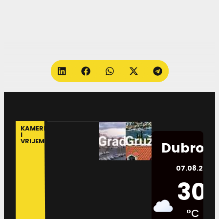
KAMERE
I
VRIJEME
Dubrovn
07.08.2026.
30
°C