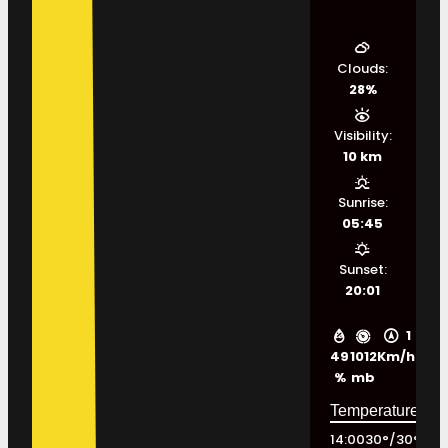
Clouds:
28%
Visibility:
10 km
Sunrise:
05:45
Sunset:
20:01
1
49
1012
Km/h
%
mb
14:00
30
°
/
30
°