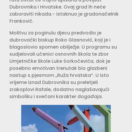
Dubrovnika i Hrvatske. Ovaj grad ih neće
zaboraviti nikada.- istaknuo je gradonačelnik
Franković.
Molitvu za poginulu djecu predvodio je
dubrovački biskup Roko Glasnović, koji je i
blagoslovio spomen obilježje. U programu su
sudjelovali učenici osnovnih škola te zbor
Umjetničke škole Luke Sorkočevića, dok je
posebno emotivan trenutak bio glazbeni
nastup s pjesmom „Ruža hrvatska“. U isto
vrijeme iznad Dubrovnika su preletjeli
zrakoplovi Rafale, dodatno naglašavajući
simboliku i svečani karakter događaja.