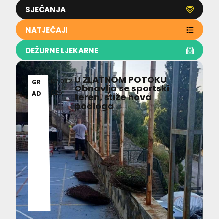
SJEĆANJA
NATJEČAJI
DEŽURNE LJEKARNE
U ZLATNOM POTOKU
07.08.2
GR
Obnavlja se sportski
026
AD
teren, stiže nova
podloga