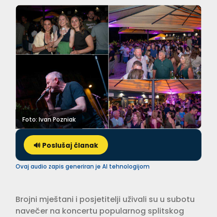
Foto: Ivan Pozniak
🔊 Poslušaj članak
Ovaj audio zapis generiran je AI tehnologijom
Brojni mještani i posjetitelji uživali su u subotu
navečer na koncertu popularnog splitskog