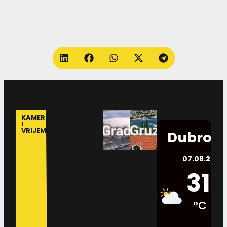
KAMERE
I
VRIJEME
Dubrovn
07.08.2026.
31
°C