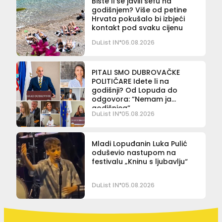
Biste li se javili šefu na
godišnjem? Više od petine
Hrvata pokušalo bi izbjeći
kontakt pod svaku cijenu
DuList IN
06.08.2026
PITALI SMO DUBROVAČKE
POLITIČARE Idete li na
godišnji? Od Lopuda do
odgovora: “Nemam ja
godišnjeg”
DuList IN
05.08.2026
Mladi Lopuđanin Luka Pulić
oduševio nastupom na
festivalu „Kninu s ljubavlju“
DuList IN
05.08.2026