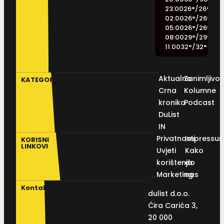
23:00
26
°
/
26
°
02:00
26
°
/
26
°
05:00
26
°
/
26
°
08:00
29
°
/
29
°
11:00
32
°
/
32
°
Aktualno
Zanimljivos
KATEGORIJE
Crna
Kolumne
kronika
Podcast
DuList
IN
Privatnosti
Impressu
KORISNI
LINKOVI
Uvjeti
Kako
korištenja
do
Marketing
nas
Kontakt
dulist d.o.o.
Ćira Carića 3,
20 000