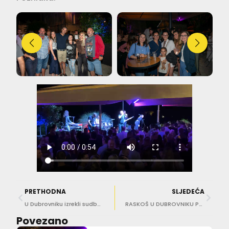
PRETHODNA
SLJEDEĆA
U Dubrovniku izrekli sudbonosno ‘da’ Borna Sosa i Dubrovkinja Ivona Šimunović
RASKOŠ U DUBROVNIKU Pogledajte divne trenutke s vjenčanja Ivone Šimunović i Borne Sose
Povezano