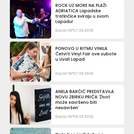
ROCK UZ MORE NA PLAŽI
ADRIATICA Lapadske
tratinčice sviraju u svom
Lapadu!
DuList IN
07.08.2026
PONOVO U RITMU VINILA
Četvrti Vinyl Fair ove subote
u Uvali Lapad
DuList IN
07.08.2026
ANELA BARČIĆ PREDSTAVILA
NOVU ZBIRKU PRIČA ‘Život
može savršeno biti
nesavršen’
DuList IN
06.08.2026