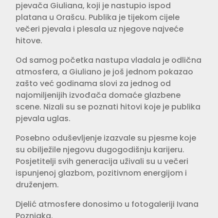
pjevača Giuliana, koji je nastupio ispod
platana u Orašcu. Publika je tijekom cijele
večeri pjevala i plesala uz njegove najveće
hitove.
Od samog početka nastupa vladala je odlična
atmosfera, a Giuliano je još jednom pokazao
zašto već godinama slovi za jednog od
najomiljenijih izvođača domaće glazbene
scene. Nizali su se poznati hitovi koje je publika
pjevala uglas.
Posebno oduševljenje izazvale su pjesme koje
su obilježile njegovu dugogodišnju karijeru.
Posjetitelji svih generacija uživali su u večeri
ispunjenoj glazbom, pozitivnom energijom i
druženjem.
Djelić atmosfere donosimo u fotogaleriji Ivana
Pozniaka.