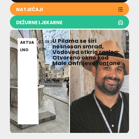
NATJEČAJI
DEŽURNE LJEKARNE
U Pilama se širi
07.08.2
AKTUA
nesnosan smrad,
026
LNO
Vodovod otkrio razlog:
Otvoreno okno kod
Male Onfrijeve fontane