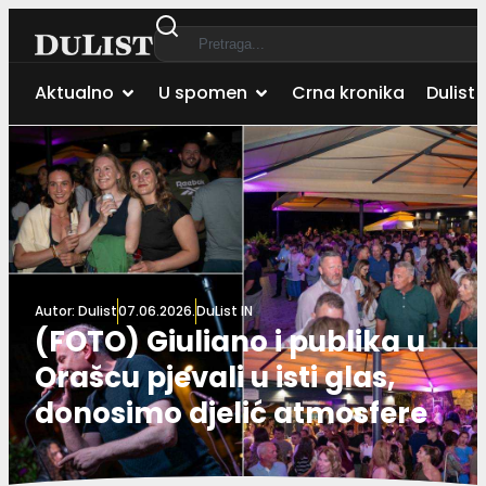
Aktualno
U spomen
Crna kronika
Dulist 
Autor:
Dulist
07.06.2026.
DuList IN
(FOTO) Giuliano i publika u
Orašcu pjevali u isti glas,
donosimo djelić atmosfere