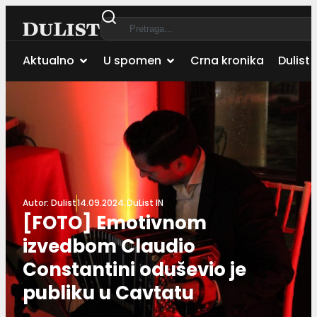
Aktualno
U spomen
Crna kronika
Dulist 
Autor:
Dulist
14.09.2024.
DuList IN
[FOTO] Emotivnom
izvedbom Claudio
Constantini oduševio je
publiku u Cavtatu