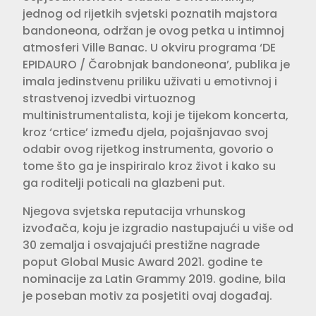
jednog od rijetkih svjetski poznatih majstora
bandoneona, održan je ovog petka u intimnoj
atmosferi Ville Banac. U okviru programa ‘DE
EPIDAURO / Čarobnjak bandoneona’, publika je
imala jedinstvenu priliku uživati u emotivnoj i
strastvenoj izvedbi virtuoznog
multinistrumentalista, koji je tijekom koncerta,
kroz ‘crtice’ između djela, pojašnjavao svoj
odabir ovog rijetkog instrumenta, govorio o
tome što ga je inspiriralo kroz život i kako su
ga roditelji poticali na glazbeni put.
Njegova svjetska reputacija vrhunskog
izvođača, koju je izgradio nastupajući u više od
30 zemalja i osvajajući prestižne nagrade
poput Global Music Award 2021. godine te
nominacije za Latin Grammy 2019. godine, bila
je poseban motiv za posjetiti ovaj događaj.