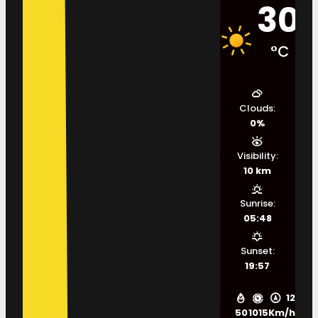
30
°C
Clouds:
0%
Visibility:
10 km
Sunrise:
05:48
Sunset:
19:57
12
50
1015
Km/h