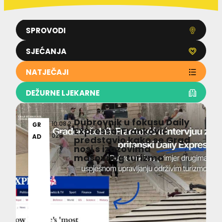
SPROVODI
SJEĆANJA
NATJEČAJI
DEŽURNE LJEKARNE
Dubrovnik u fokusu Daily
10.08.2
GR
Expressa: Franković
026
AD
predstavio kako se Grad
nosi s izazovima
masovnog turizma