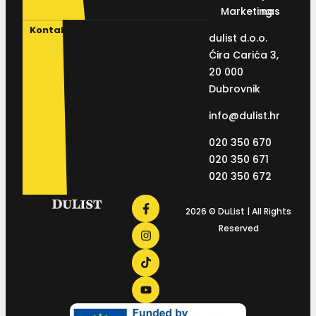
Marketing
nas
Kontakt
dulist d.o.o.
Ćira Carića 3,
20 000
Dubrovnik
info@dulist.hr
020 350 670
020 350 671
020 350 672
2026 © DuList | All Rights
Reserved