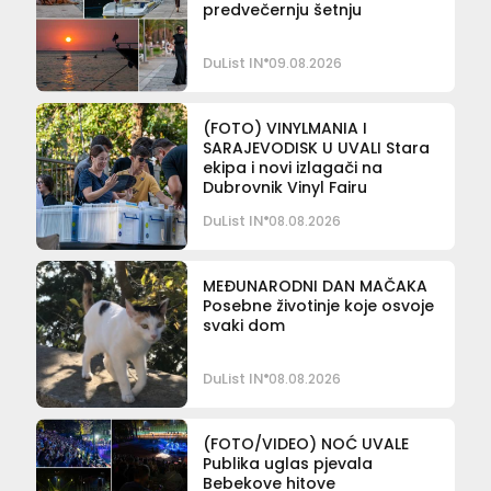
predvečernju šetnju
DuList IN
09.08.2026
(FOTO) VINYLMANIA I
SARAJEVODISK U UVALI Stara
ekipa i novi izlagači na
Dubrovnik Vinyl Fairu
DuList IN
08.08.2026
MEĐUNARODNI DAN MAČAKA
Posebne životinje koje osvoje
svaki dom
DuList IN
08.08.2026
(FOTO/VIDEO) NOĆ UVALE
Publika uglas pjevala
Bebekove hitove