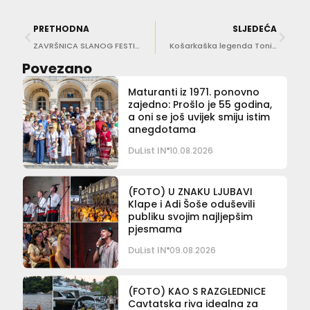
PRETHODNA
SLJEDEĆA
ZAVRŠNICA SLANOG FESTIVALA ‘Lionsice o ljubavi govore’
Košarkaška legenda Toni Kukoč odmara u Dubrovniku!
Povezano
Maturanti iz 1971. ponovno
zajedno: Prošlo je 55 godina,
a oni se još uvijek smiju istim
anegdotama
DuList IN
10.08.2026
(FOTO) U ZNAKU LJUBAVI
Klape i Adi Šoše oduševili
publiku svojim najljepšim
pjesmama
DuList IN
09.08.2026
(FOTO) KAO S RAZGLEDNICE
Cavtatska riva idealna za