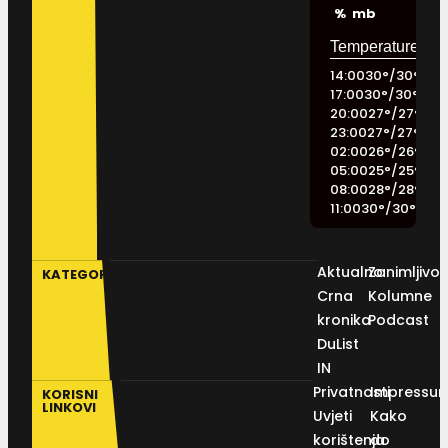
%
mb
14:00
30
°
/
30
°
17:00
30
°
/
30
°
20:00
27
°
/
27
°
23:00
27
°
/
27
°
02:00
26
°
/
26
°
05:00
25
°
/
25
°
08:00
28
°
/
28
°
11:00
30
°
/
30
°
Aktualno
Zanimljivos
KATEGORIJE
Crna
Kolumne
kronika
Podcast
DuList
IN
Privatnosti
Impressu
KORISNI
LINKOVI
Uvjeti
Kako
korištenja
do