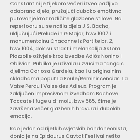
Constantini je tijekom večeri izveo pažljivo
odabrana djela, pružajući duboko emotivno
putovanje kroz različite glazbene stilove. Na
repertoaru su se našla djela J.S. Bacha,
uključujući Prelude in G Major, bwv.1007 i
monumentalnu Chaconne iz Partite br. 2,
bwv.1004, dok su strast i melankolija Astora
Piazzolle oživjele kroz izvedbe Adiós Nonino i
Oblivion. Publika je uživala u zvucima tanga s
djelima Carlosa Gardela, kao i u originalnim
skladbama poput La Foule/Reminiscencias, La
Valse Perdu i Valse des Adieux. Program je
zaključen impresivnom izvedbom Bachove
Toccate i fuge u d-molu, bwv.565, čime je
završena večer glazbenih bravura i dubokih
emocija.
Kao jedan od rijetkih svjetskih bandoneonista,
donio je na Epidaurus Cavtat Festival nešto