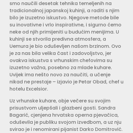
smo naučili desetak tehnika temeljenih na
tradicionalnoj japanskoj kuhinji, a raditi s njim
bilo je izuzetno iskustvo. Njegove metode bile
su inovativne i vrlo inspirativne, i sigurno ćemo
neke od njih primijeniti u budućim menijima. U
kuhinji se stvorila predivna atmosfera, a
Uemura je bio oduševljen našom brzinom. Ovo
je za nas bila velika čast i zadovoljstvo, jer
ovakva iskustva s vrhunskim chefovima su
izuzetno važna, posebno za mlade kuhare.
Uvijek ima nešto novo za naučiti, a učenje
nikad ne prestaje – izjavio je Petar Obad, chef u
hotelu Excelsior.
Uz vrhunske kuhare, obje večere su svojim
prisustvom uljepšali i glazbeni gosti. Sandra
Bagarić, cjenjena hrvatska operna pjevačica,
oduševila je publiku svojom izvedbom, a uz nju
svirao je i renomirani pijanist Darko Domitrović.