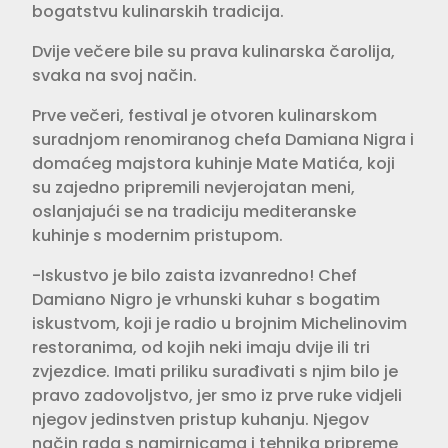
bogatstvu kulinarskih tradicija.
Dvije večere bile su prava kulinarska čarolija,
svaka na svoj način.
Prve večeri, festival je otvoren kulinarskom
suradnjom renomiranog chefa Damiana Nigra i
domaćeg majstora kuhinje Mate Matića, koji
su zajedno pripremili nevjerojatan meni,
oslanjajući se na tradiciju mediteranske
kuhinje s modernim pristupom.
-Iskustvo je bilo zaista izvanredno! Chef
Damiano Nigro je vrhunski kuhar s bogatim
iskustvom, koji je radio u brojnim Michelinovim
restoranima, od kojih neki imaju dvije ili tri
zvjezdice. Imati priliku surađivati s njim bilo je
pravo zadovoljstvo, jer smo iz prve ruke vidjeli
njegov jedinstven pristup kuhanju. Njegov
način rada s namirnicama i tehnika pripreme