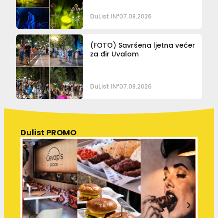
DuList IN
07.08.2026
(FOTO) Savršena ljetna večer
za đir Uvalom
DuList IN
07.08.2026
Dulist PROMO