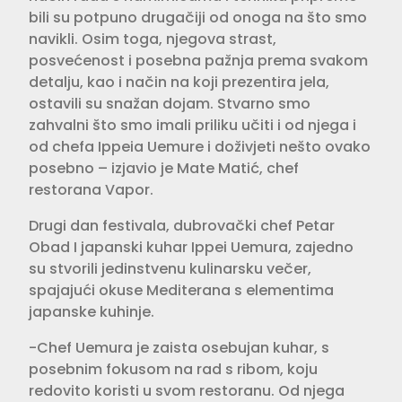
bili su potpuno drugačiji od onoga na što smo
navikli. Osim toga, njegova strast,
posvećenost i posebna pažnja prema svakom
detalju, kao i način na koji prezentira jela,
ostavili su snažan dojam. Stvarno smo
zahvalni što smo imali priliku učiti i od njega i
od chefa Ippeia Uemure i doživjeti nešto ovako
posebno – izjavio je Mate Matić, chef
restorana Vapor.
Drugi dan festivala, dubrovački chef Petar
Obad I japanski kuhar Ippei Uemura, zajedno
su stvorili jedinstvenu kulinarsku večer,
spajajući okuse Mediterana s elementima
japanske kuhinje.
-Chef Uemura je zaista osebujan kuhar, s
posebnim fokusom na rad s ribom, koju
redovito koristi u svom restoranu. Od njega