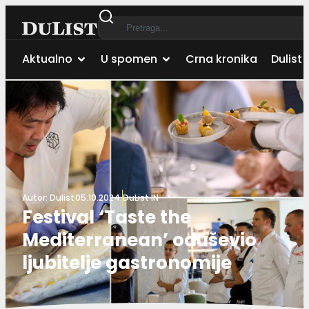
Aktualno
U spomen
Crna kronika
Dulist 
Autor:
Dulist
05.10.2024.
DuList IN
Festival ‘Taste the
Mediterranean’ oduševio
ljubitelje gastronomije