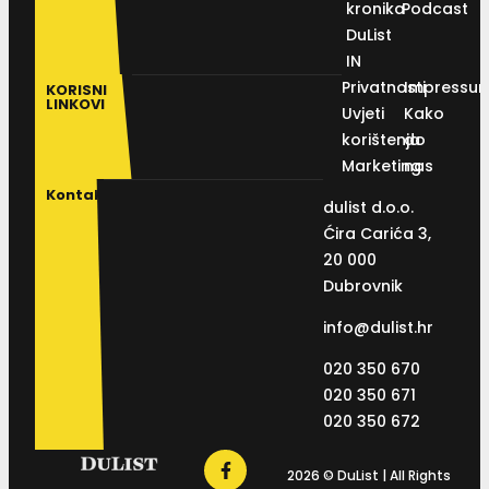
kronika
Podcast
DuList
IN
Privatnosti
Impressu
KORISNI
LINKOVI
Uvjeti
Kako
korištenja
do
Marketing
nas
Kontakt
dulist d.o.o.
Ćira Carića 3,
20 000
Dubrovnik
info@dulist.hr
020 350 670
020 350 671
020 350 672
2026 © DuList | All Rights