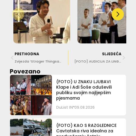
PRETHODNA
SLJEDEĆA
Zvijezda ‘Strager Thingsa’ i sin Bon Jovija partijali u Revelinu
[FOTO] AUDICIJA ZA LINĐO Djevojčice i dječaci balali i pjevali u Lazaretima
Povezano
(FOTO) U ZNAKU LJUBAVI
Klape i Adi Šoše oduševili
publiku svojim najljepšim
pjesmama
DuList IN
09.08.2026
(FOTO) KAO S RAZGLEDNICE
Cavtatska riva idealna za