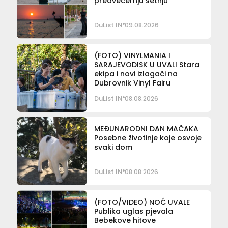
predvečernju šetnju
DuList IN
09.08.2026
(FOTO) VINYLMANIA I
SARAJEVODISK U UVALI Stara
ekipa i novi izlagači na
Dubrovnik Vinyl Fairu
DuList IN
08.08.2026
MEĐUNARODNI DAN MAČAKA
Posebne životinje koje osvoje
svaki dom
DuList IN
08.08.2026
(FOTO/VIDEO) NOĆ UVALE
Publika uglas pjevala
Bebekove hitove