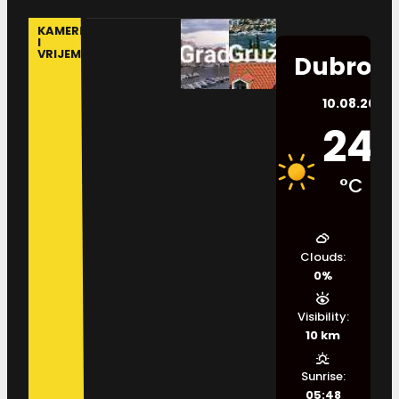
KAMERE
I
VRIJEME
Dubrovn
10.08.2026.
24
°C
Clouds:
0%
Visibility:
10 km
Sunrise:
05:48