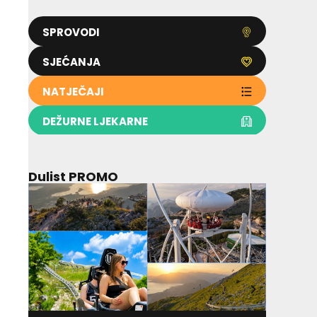
SPROVODI
SJEĆANJA
NATJEČAJI
DEŽURNE LJEKARNE
Dulist PROMO