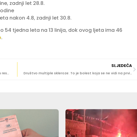
ne, zadnji let 28.8.
godine
eta nakon 4.8, zadnji let 30.8.
 54 tjedna leta na 13 linija, dok ovog ljeta ima 46
o
.
SLJEDEĆA
Rotim iz Mosta: Neka bude loša sezona i nek’ propadnu restorani, samo da nema stranih radnika
Društvo multiple skleroze: To je bolest koja se ne vidi na prvi pogled, ali duboko utječe na život