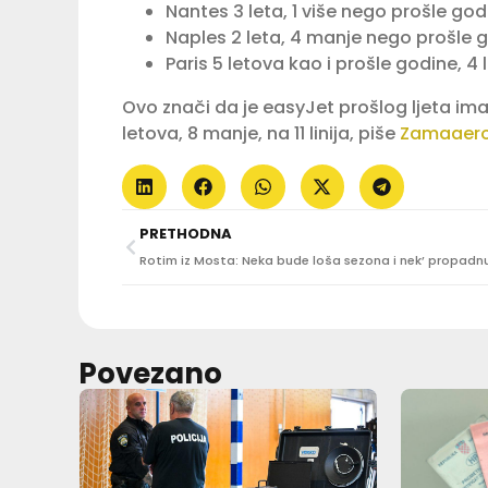
Nantes 3 leta, 1 više nego prošle godi
Naples 2 leta, 4 manje nego prošle 
Paris 5 letova kao i prošle godine, 4 l
Ovo znači da je easyJet prošlog ljeta imao
letova, 8 manje, na 11 linija, piše
Zamaaer
PRETHODNA
Povezano