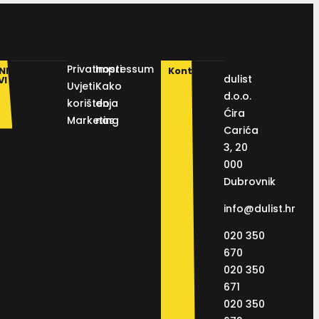
Privatnosti
Impressum
NI
Kontakt
dulist
VI
Uvjeti
Kako
d.o.o.
korištenja
do
Ćira
Marketing
nas
Carića
3, 20
000
Dubrovnik
info@dulist.hr
020 350
670
020 350
671
020 350