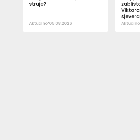
struje?
zablist
Viktora
sjevera
Aktualno
05.08.2026
Aktualno