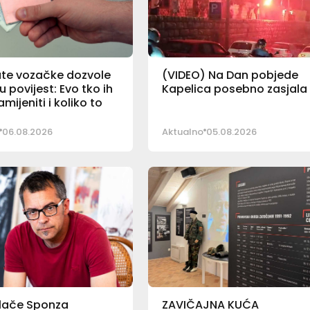
ate vozačke dozvole
(VIDEO) Na Dan pobjede
u povijest: Evo tko ih
Kapelica posebno zasjala
mijeniti i koliko to
06.08.2026
Aktualno
05.08.2026
alače Sponza
ZAVIČAJNA KUĆA