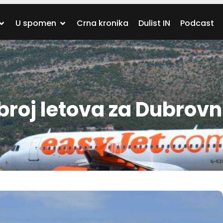
U spomen
Crna kronika
Dulist IN
Podcast
broj letova za Dubrovn