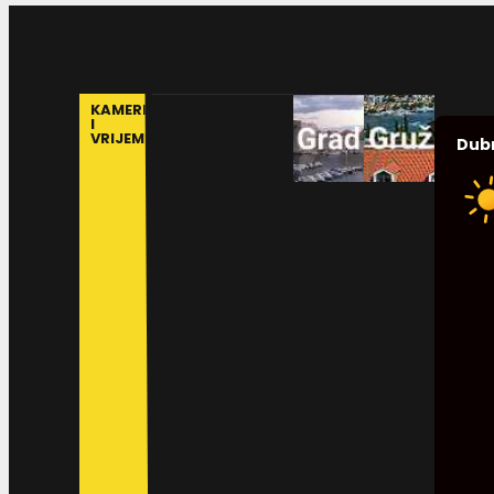
KAMERE
I
VRIJEME
Dub