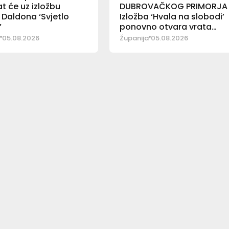
at će uz izložbu
DUBROVAČKOG PRIMORJA
 Daldona ‘Svjetlo
Izložba ‘Hvala na slobodi’
’
ponovno otvara vrata
posjetiteljima
05.08.2026
Županija
05.08.2026