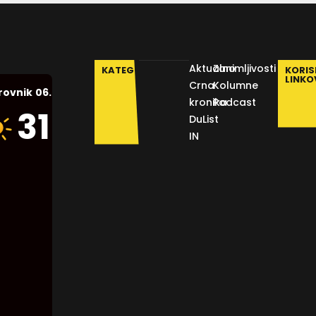
Aktualno
Zanimljivosti
KATEGORIJE
KORIS
LINKO
Crna
Kolumne
06.08.2026.
rovnik
kronika
Podcast
Humidity:
31
°C
DuList
43 %
IN
Pressure:
1014 mb
Wind:
3
Km/h
Clouds:
0%
Visibility: