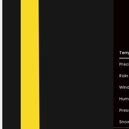
Tem
Prec
Rain
Win
Humi
Pres
Sno