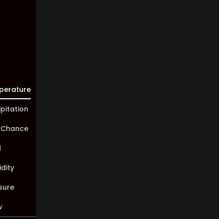
10 km
Sunrise:
05:44
Sunset:
20:02
perature
ipitation
 Chance
d
dity
sure
w