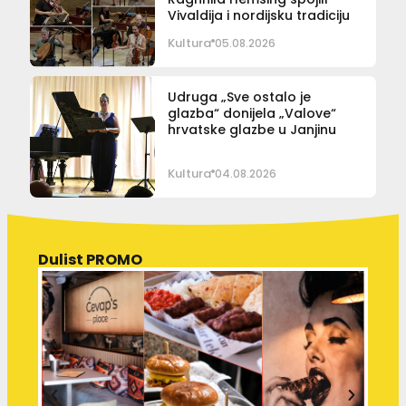
Vivaldija i nordijsku tradiciju
Kultura
05.08.2026
Udruga „Sve ostalo je
glazba“ donijela „Valove“
hrvatske glazbe u Janjinu
Kultura
04.08.2026
Dulist PROMO