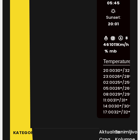
05:45
Sunset:
20:01
8
46
1011
Km/h
%
mb
20:00
30
°
/
32
°
23:00
26
°
/
28
°
02:00
25
°
/
25
°
05:00
26
°
/
26
°
08:00
29
°
/
29
°
11:00
31
°
/
31
°
14:00
30
°
/
30
°
17:00
32
°
/
32
°
Aktualno
Zanimljivos
KATEGORIJE
Crna
Kolumne