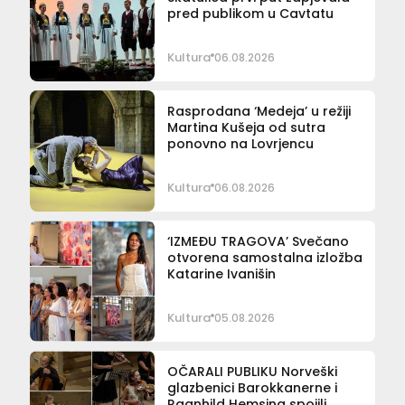
pred publikom u Cavtatu
Kultura
06.08.2026
Rasprodana ‘Medeja’ u režiji
Martina Kušeja od sutra
ponovno na Lovrjencu
Kultura
06.08.2026
‘IZMEĐU TRAGOVA’ Svečano
otvorena samostalna izložba
Katarine Ivanišin
Kultura
05.08.2026
OČARALI PUBLIKU Norveški
glazbenici Barokkanerne i
Ragnhild Hemsing spojili