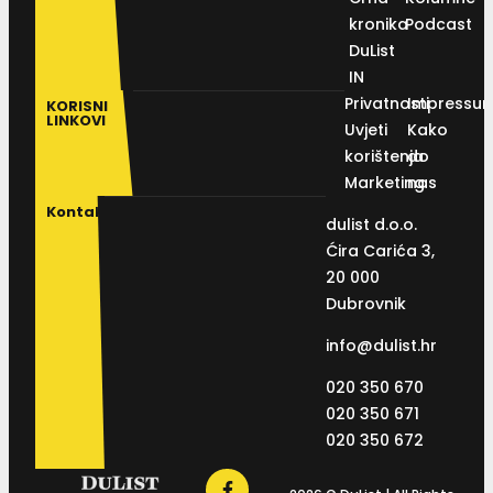
kronika
Podcast
DuList
IN
Privatnosti
Impressu
KORISNI
LINKOVI
Uvjeti
Kako
korištenja
do
Marketing
nas
Kontakt
dulist d.o.o.
Ćira Carića 3,
20 000
Dubrovnik
info@dulist.hr
020 350 670
020 350 671
020 350 672