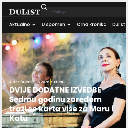
Aktualno
U spomen
Crna kronika
Dulist 
Autor:
Dulist
16.06.2026.
Kultura
DVIJE DODATNE IZVEDBE
Sedmu godinu zaredom
traži se karta više za Maru i
Katu