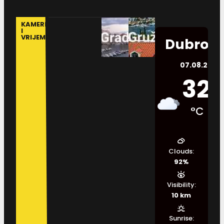
KAMERE
I
VRIJEME
Dubrovn
07.08.2026.
32
°C
Clouds:
92%
Visibility:
10 km
Sunrise: