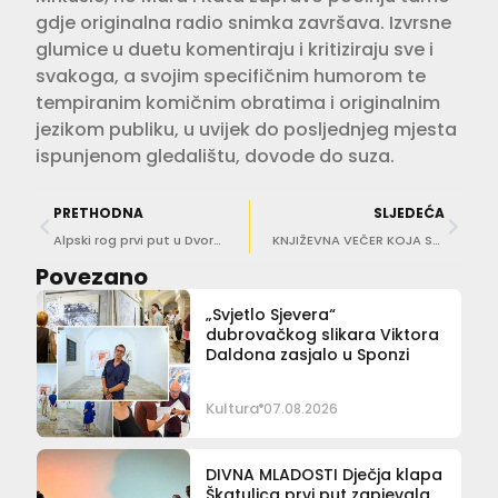
gdje originalna radio snimka završava. Izvrsne
glumice u duetu komentiraju i kritiziraju sve i
svakoga, a svojim specifičnim humorom te
tempiranim komičnim obratima i originalnim
jezikom publiku, u uvijek do posljednjeg mjesta
ispunjenom gledalištu, dovode do suza.
PRETHODNA
SLJEDEĆA
Alpski rog prvi put u Dvoru, maestro Borjan Canev i djelo inspirirano Gospodarom prstenova
KNJIŽEVNA VEČER KOJA SE NE PROPUŠTA Kočan, soneti i film u Saloči od zrcala
Povezano
„Svjetlo Sjevera“
dubrovačkog slikara Viktora
Daldona zasjalo u Sponzi
Kultura
07.08.2026
DIVNA MLADOSTI Dječja klapa
Škatulica prvi put zapjevala