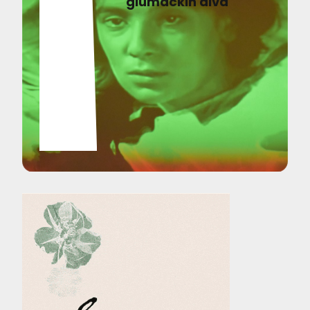
glumačkih diva