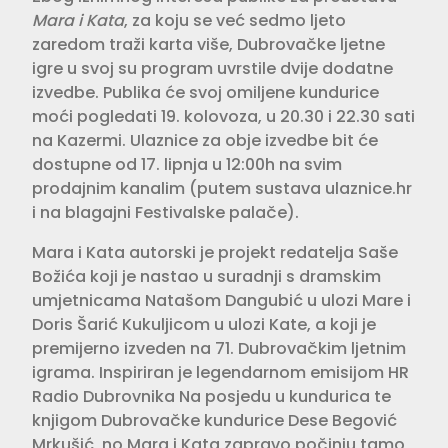
Mara i Kata
, za koju se već sedmo ljeto
zaredom traži karta više, Dubrovačke ljetne
igre u svoj su program uvrstile dvije dodatne
izvedbe. Publika će svoj omiljene kundurice
moći pogledati 19. kolovoza, u 20.30 i 22.30 sati
na Kazermi. Ulaznice za obje izvedbe bit će
dostupne od 17. lipnja u 12:00h na svim
prodajnim kanalim (putem sustava ulaznice.hr
i na blagajni Festivalske palače).
Mara i Kata autorski je projekt redatelja Saše
Božića koji je nastao u suradnji s dramskim
umjetnicama Natašom Dangubić u ulozi Mare i
Doris Šarić Kukuljicom u ulozi Kate, a koji je
premijerno izveden na 71. Dubrovačkim ljetnim
igrama. Inspiriran je legendarnom emisijom HR
Radio Dubrovnika Na posjedu u kundurica te
knjigom Dubrovačke kundurice Dese Begović
Mrkušić, no Mara i Kata zapravo počinju tamo