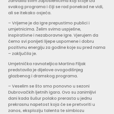
zahvalila svim zaposlenicima koji stoje iza
svakog programa i čiji se rad ponekad ne vidi,
ali se itekako osjeća.
– Vrijeme je da Igre prepustimo publici i
umjetnicima. Želim svima uspješne,
inspirativne i nezaboravne Igre. Vjerujem da
ćemo svi ponijeti lijepe uspomene i dobru
pozitivnu energiju za godine koje su pred nama
– zaključila je.
Umjetnička ravnateljica Martina Filjak
predstavila je dijelove ovogodišnjeg
glazbenog i dramskog programa.
– Veselim se što smo ponovno u sezoni
Dubrovačkih ljetnih igara. Ovo su zanimljivi
dani kada šušur polako prerasta u jednu
prekrasnu napetost koja će se pretvoriti u
zanos, eksploziju talenta te simbiozu