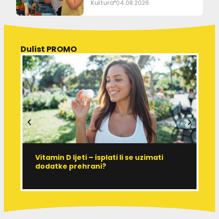
Kultura
04.08.2026
Dulist PROMO
Vitamin D ljeti – isplati li se uzimati
I
dodatke prehrani?
J
p