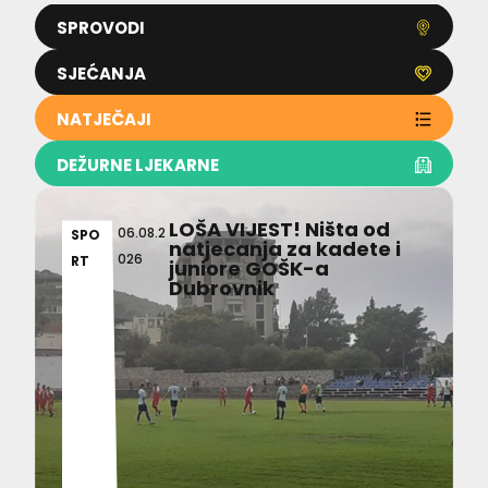
SPROVODI
SJEĆANJA
NATJEČAJI
DEŽURNE LJEKARNE
LOŠA VIJEST! Ništa od
06.08.2
SPO
natjecanja za kadete i
026
RT
juniore GOŠK-a
Dubrovnik