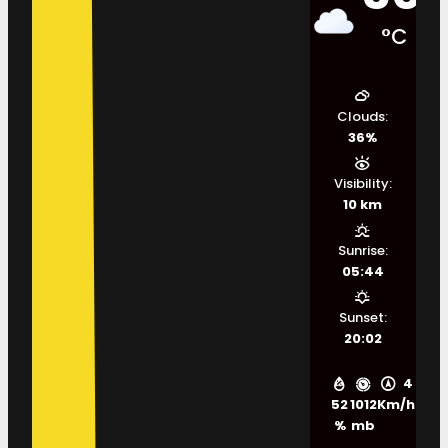
°C
Clouds:
36%
Visibility:
10 km
Sunrise:
05:44
Sunset:
20:02
4
52
1012
Km/h
%
mb