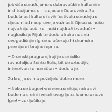
još više surađujemo s dubrovačkim kulturnim
institucijama, ali i s djecom Dubrovnika. Za
budućnost kulture i svih festivala suradnja s
djecom od neopisive je važnosti. Djeca su naša
najvažnija publika i naši najdraži izvođači –
naglasila je Filjak te dodala kako nas na
ovogodišnjim Igrama očekuju tri dramske
premijere i brojne reprize.
– Dramski program, koji je osmislila
ravnateljica Senka Bulić, bit će uzbudljiv,
intenzivan i dinamičan – dodala je.
Za kraj je svima poželjela dobro more.
– Neka se bogovi vremena smiluju, neka svi
budemo sretni i veseli ovog ljeta. Idemo u nove
Igre! – zaključila je.