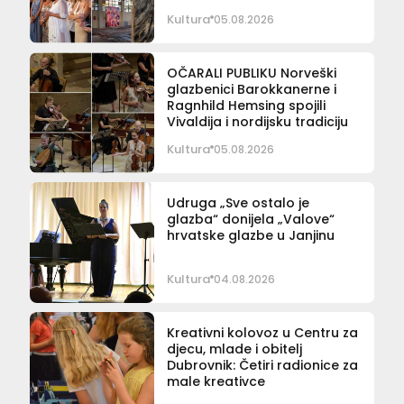
Kultura
05.08.2026
OČARALI PUBLIKU Norveški
glazbenici Barokkanerne i
Ragnhild Hemsing spojili
Vivaldija i nordijsku tradiciju
Kultura
05.08.2026
Udruga „Sve ostalo je
glazba“ donijela „Valove“
hrvatske glazbe u Janjinu
Kultura
04.08.2026
Kreativni kolovoz u Centru za
djecu, mlade i obitelj
Dubrovnik: Četiri radionice za
male kreativce