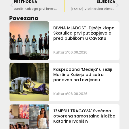
PRETHODNA
SLJEDEĆA
Bunić-Kaboga prvi hrvatski ljetnikovac u međunarodnoj mreži glazbenih rezidencija
[FOTO] Violinistica Aiman Mussakhajayeva na Stradivari violini oduševila u Kneževu dvoru
Povezano
DIVNA MLADOSTI Dječja klapa
Škatulica prvi put zapjevala
pred publikom u Cavtatu
Kultura
06.08.2026
Rasprodana ‘Medeja’ u režiji
Martina Kušeja od sutra
ponovno na Lovrjencu
Kultura
06.08.2026
‘IZMEĐU TRAGOVA’ Svečano
otvorena samostalna izložba
Katarine Ivanišin