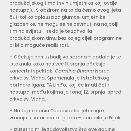
produkcijskog tima i svih umjetnika koji ovdje
nastupaju. S obzirom na to da ćemo ovog ljeta
čuti toliko aplauza za glumce, umjetnike i
glazbenike, ne mogu se ne osvrnuti na najbolji
tim na svijetu – rekla je te zahvalila
produkcijskom timu bez kojeg cijeli program ne
bi bilo moguće realizirati.
– Očekuje nas uzbudljiva sezona – dodala je te
istaknula kako nas već 11. srpnja očekuje
koncertni spektakl
Carmina Burana
ispred
crkve sv. Vlaha. Spomenula je i strateškog
partnera Igara, FA Linđo, koji će imati četiri
nastupa, među kojima je i onaj 12. srpnja ispred
crkve sv. Vlaha.
– Na taj se način Dubrovačke ljetne igre
vraćaju u sami centar grada – poručila je Filjak.
– Izuzetno mi je zadovoljstvo što ove godine