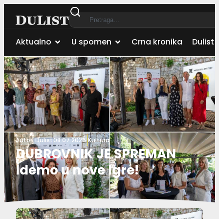
Aktualno
U spomen
Crna kronika
Dulist 
Autor:
Dulist
08.07.2026.
Kultura
DUBROVNIK JE SPREMAN
Idemo u nove Igre!