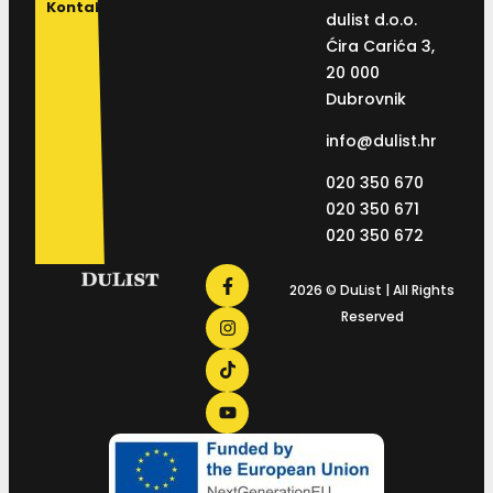
Kontakt
dulist d.o.o.
Ćira Carića 3,
20 000
Dubrovnik
info@dulist.hr
020 350 670
020 350 671
020 350 672
2026 © DuList | All Rights
Reserved