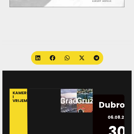
KAMERE
I
VRIJEME
Dubrovn
06.08.2026.
30