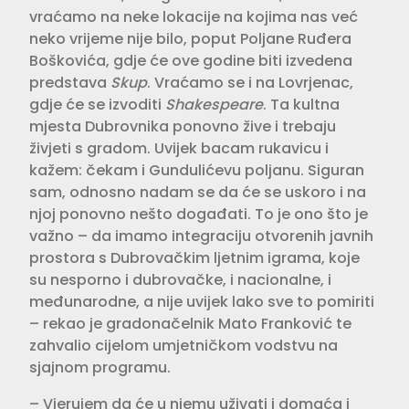
vraćamo na neke lokacije na kojima nas već
neko vrijeme nije bilo, poput Poljane Ruđera
Boškovića, gdje će ove godine biti izvedena
predstava
Skup
. Vraćamo se i na Lovrjenac,
gdje će se izvoditi
Shakespeare
. Ta kultna
mjesta Dubrovnika ponovno žive i trebaju
živjeti s gradom. Uvijek bacam rukavicu i
kažem: čekam i Gundulićevu poljanu. Siguran
sam, odnosno nadam se da će se uskoro i na
njoj ponovno nešto događati. To je ono što je
važno – da imamo integraciju otvorenih javnih
prostora s Dubrovačkim ljetnim igrama, koje
su nesporno i dubrovačke, i nacionalne, i
međunarodne, a nije uvijek lako sve to pomiriti
– rekao je gradonačelnik Mato Franković te
zahvalio cijelom umjetničkom vodstvu na
sjajnom programu.
– Vjerujem da će u njemu uživati i domaća i