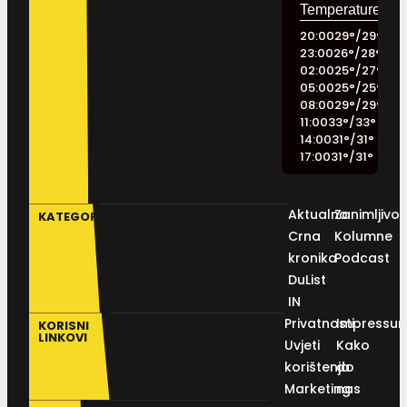
20:00
29
°
/
29
°
23:00
26
°
/
28
°
02:00
25
°
/
27
°
05:00
25
°
/
25
°
08:00
29
°
/
29
°
11:00
33
°
/
33
°
14:00
31
°
/
31
°
17:00
31
°
/
31
°
Aktualno
Zanimljivos
KATEGORIJE
Crna
Kolumne
kronika
Podcast
DuList
IN
Privatnosti
Impressu
KORISNI
LINKOVI
Uvjeti
Kako
korištenja
do
Marketing
nas