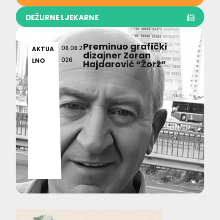
DEŽURNE LJEKARNE
Preminuo grafički
08.08.2
AKTUA
dizajner Zoran
026
LNO
Hajdarović “Žorž”