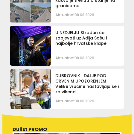
kakvo je trenutno stanje na
granicama
Aktualno
08.08.2026
U NEDJELJU Stradun će
zapjevati uz Adija Šošu i
najbolje hrvatske klape
Aktualno
08.08.2026
DUBROVNIK I DALJE POD
CRVENIM UPOZORENJEM
Velike vrućine nastavljaju se i
za vikend
Aktualno
08.08.2026
Dulist PROMO