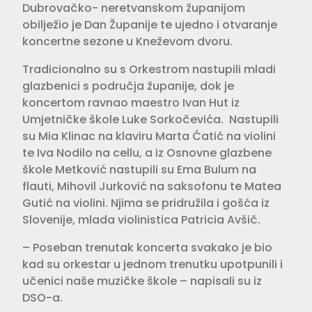
Dubrovačko- neretvanskom županijom
obilježio je Dan Županije te ujedno i otvaranje
koncertne sezone u Kneževom dvoru.
Tradicionalno su s Orkestrom nastupili mladi
glazbenici s područja županije, dok je
koncertom ravnao maestro Ivan Hut iz
Umjetničke škole Luke Sorkočevića. Nastupili
su Mia Klinac na klaviru Marta Ćatić na violini
te Iva Nodilo na cellu, a iz Osnovne glazbene
škole Metković nastupili su Ema Bulum na
flauti, Mihovil Jurković na saksofonu te Matea
Gutić na violini. Njima se pridružila i gošća iz
Slovenije, mlada violinistica Patricia Avšič.
– Poseban trenutak koncerta svakako je bio
kad su orkestar u jednom trenutku upotpunili i
učenici naše muzičke škole – napisali su iz
DSO-a.