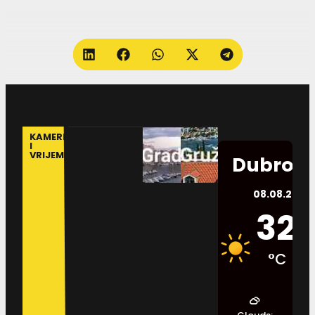
KAMERE
I
VRIJEME
Dubrovn
08.08.2026.
32
°C