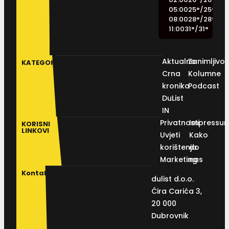
05:00
25
°
/
25
°
08:00
28
°
/
28
°
11:00
31
°
/
31
°
Aktualno
Zanimljivos
KATEGORIJE
Crna
Kolumne
kronika
Podcast
DuList
IN
Privatnosti
Impressu
KORISNI
LINKOVI
Uvjeti
Kako
korištenja
do
Marketing
nas
Kontakt
dulist d.o.o.
Ćira Carića 3,
20 000
Dubrovnik