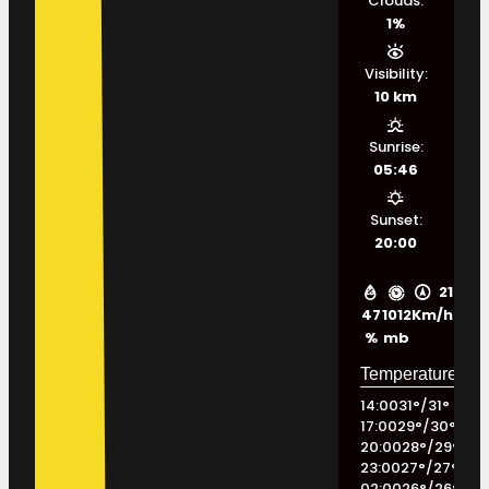
Clouds:
1%
Visibility:
10 km
Sunrise:
05:46
Sunset:
20:00
21
47
1012
Km/h
%
mb
14:00
31
°
/
31
°
17:00
29
°
/
30
°
20:00
28
°
/
29
°
23:00
27
°
/
27
°
02:00
26
°
/
26
°