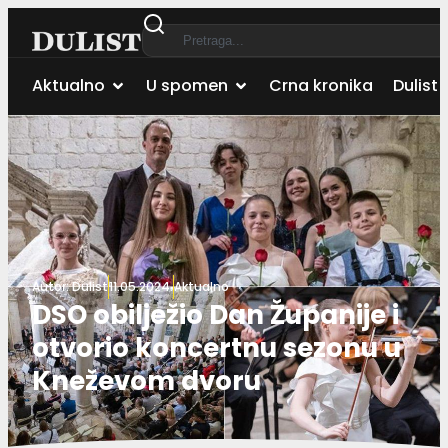
Aktualno
U spomen
Crna kronika
Dulist 
Autor:
Dulist
11.05.2024.
Aktualno
DSO obilježio Dan Županije i
otvorio koncertnu sezonu u
Kneževom dvoru