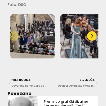
Foto: DSO
PRETHODNA
SLJEDEĆA
Otvorene nominacije za ovogodišnji izbor Hrvatskog stabla godine
Učenici Obrtničke škole pokazali svoje veliko srce
Povezano
Preminuo grafički dizajner
Zoran Hajdarović “Žorž”