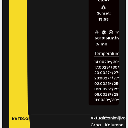
05:47
Sunset:
19:58
17
50
1015
Km/h
%
mb
14:00
29
°
/
30
°
17:00
29
°
/
30
°
20:00
27
°
/
27
°
23:00
27
°
/
27
°
02:00
25
°
/
25
°
05:00
25
°
/
25
°
08:00
28
°
/
28
°
11:00
30
°
/
30
°
Aktualno
Zanimljivos
KATEGORIJE
Crna
Kolumne