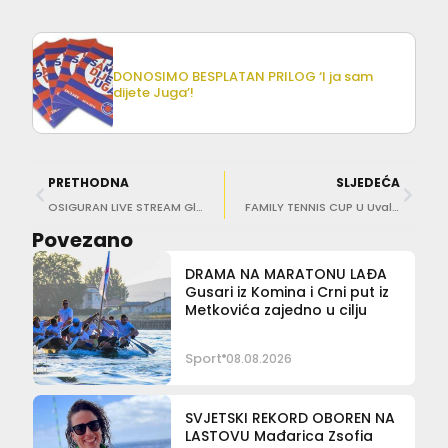
DONOSIMO BESPLATAN PRILOG ‘I ja sam
dijete Juga’!
PRETHODNA
SLJEDEĆA
OSIGURAN LIVE STREAM Gledajte Jug – Mladost na jug.hr!
FAMILY TENNIS CUP U Uvali Lapad igrali mame, tate, braća, sestre….
Povezano
DRAMA NA MARATONU LAĐA
Gusari iz Komina i Crni put iz
Metkovića zajedno u cilju
Sport
08.08.2026
SVJETSKI REKORD OBOREN NA
LASTOVU Mađarica Zsofia