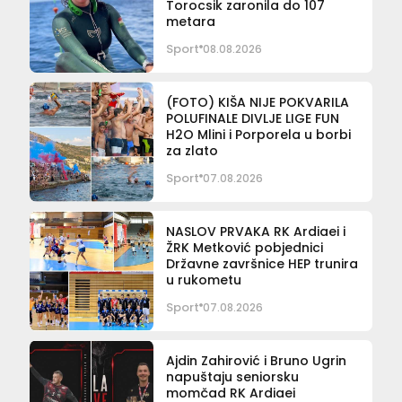
Torocsik zaronila do 107
metara
Sport
08.08.2026
(FOTO) KIŠA NIJE POKVARILA
POLUFINALE DIVLJE LIGE FUN
H2O Mlini i Porporela u borbi
za zlato
Sport
07.08.2026
NASLOV PRVAKA RK Ardiaei i
ŽRK Metković pobjednici
Državne završnice HEP trunira
u rukometu
Sport
07.08.2026
Ajdin Zahirović i Bruno Ugrin
napuštaju seniorsku
momčad RK Ardiaei