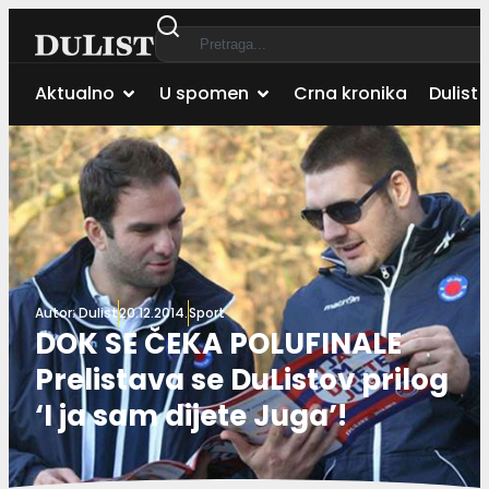
Aktualno
U spomen
Crna kronika
Dulist 
Autor:
Dulist
20.12.2014.
Sport
DOK SE ČEKA POLUFINALE
Prelistava se DuListov prilog
‘I ja sam dijete Juga’!