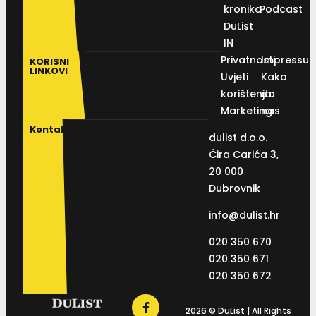
kronika
Podcast
DuList
IN
Privatnosti
Impressu
KORISNI
LINKOVI
Uvjeti
Kako
korištenja
do
Marketing
nas
Kontakt
dulist d.o.o.
Ćira Carića 3,
20 000
Dubrovnik
info@dulist.hr
020 350 670
020 350 671
020 350 672
2026 © DuList | All Rights