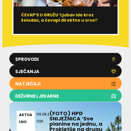
ĆEVAP’S U GRUŽU ‘Ljubav ide kroz
V
želudac, a ćevapi direktno u srce!’
d
SPROVODI
SJEĆANJA
NATJEČAJI
DEŽURNE LJEKARNE
(FOTO) HPD
09.08.2
AKTUA
SNIJEŽNICA ‘Sve
026
LNO
planine na jednu, a
Prokletije na drugu