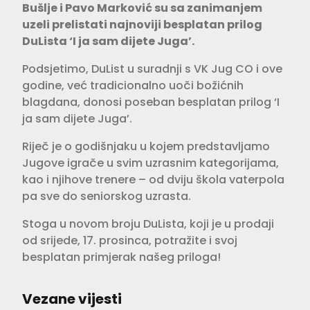
Bušlje i Pavo Marković su sa zanimanjem
uzeli prelistati najnoviji besplatan prilog
DuLista ‘I ja sam dijete Juga’.
Podsjetimo, DuList u suradnji s VK Jug CO i ove
godine, već tradicionalno uoči božićnih
blagdana, donosi poseban besplatan prilog ‘I
ja sam dijete Juga’.
Riječ je o godišnjaku u kojem predstavljamo
Jugove igrače u svim uzrasnim kategorijama,
kao i njihove trenere – od dviju škola vaterpola
pa sve do seniorskog uzrasta.
Stoga u novom broju DuLista, koji je u prodaji
od srijede, 17. prosinca, potražite i svoj
besplatan primjerak našeg priloga!
Vezane vijesti