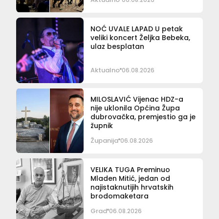
NOĆ UVALE LAPAD U petak
veliki koncert Željka Bebeka,
ulaz besplatan
Aktualno
06.08.2026
MILOSLAVIĆ Vijenac HDZ-a
nije uklonila Općina Župa
dubrovačka, premjestio ga je
župnik
Županija
06.08.2026
VELIKA TUGA Preminuo
Mladen Mitić, jedan od
najistaknutijih hrvatskih
brodomaketara
Grad
06.08.2026