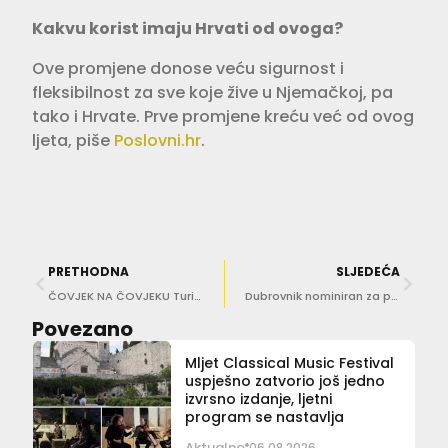
Kakvu korist imaju Hrvati od ovoga?
Ove promjene donose veću sigurnost i
fleksibilnost za sve koje žive u Njemačkoj, pa
tako i Hrvate. Prve promjene kreću već od ovog
ljeta, piše
Poslovni.hr
.
PRETHODNA
SLJEDEĆA
ČOVJEK NA ČOVJEKU Turisti lude za kupanjem u Pilama. Bi li vi?
Dubrovnik nominiran za prestižnu nagradu Wanderlust Travel Awards 2025
Povezano
Mljet Classical Music Festival
uspješno zatvorio još jedno
izvrsno izdanje, ljetni
program se nastavlja
Aktualno
06.08.2026