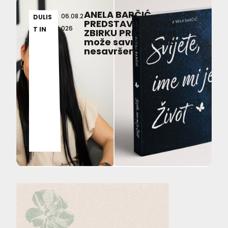
ANELA BARČIĆ
06.08.2
DULIS
PREDSTAVILA NOVU
026
T IN
ZBIRKU PRIČA ‘Život
može savršeno biti
nesavršen’