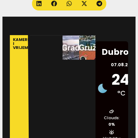
KAMERE
I
VRIJEME
Dubrovn
07.08.2026.
24
°C
Clouds:
0%