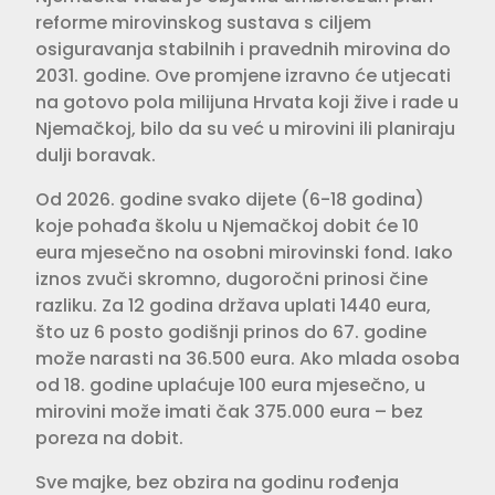
reforme mirovinskog sustava s ciljem
osiguravanja stabilnih i pravednih mirovina do
2031. godine. Ove promjene izravno će utjecati
na gotovo pola milijuna Hrvata koji žive i rade u
Njemačkoj, bilo da su već u mirovini ili planiraju
dulji boravak.
Od 2026. godine svako dijete (6-18 godina)
koje pohađa školu u Njemačkoj dobit će 10
eura mjesečno na osobni mirovinski fond. Iako
iznos zvuči skromno, dugoročni prinosi čine
razliku. Za 12 godina država uplati 1440 eura,
što uz 6 posto godišnji prinos do 67. godine
može narasti na 36.500 eura. Ako mlada osoba
od 18. godine uplaćuje 100 eura mjesečno, u
mirovini može imati čak 375.000 eura – bez
poreza na dobit.
Sve majke, bez obzira na godinu rođenja