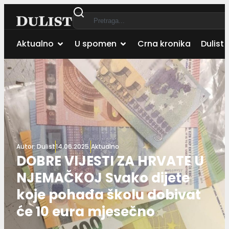
Aktualno
U spomen
Crna kronika
Dulist 
Autor:
Dulist
14.06.2025.
Aktualno
DOBRE VIJESTI ZA HRVATE U
NJEMAČKOJ Svako dijete
koje pohađa školu dobivat
će 10 eura mjesečno