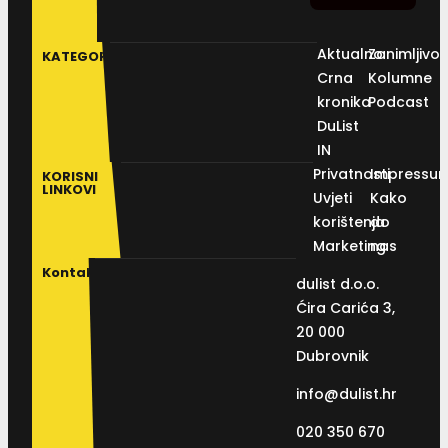
Aktualno
Zanimljivos
KATEGORIJE
Crna
Kolumne
kronika
Podcast
DuList
IN
Privatnosti
Impressu
KORISNI
LINKOVI
Uvjeti
Kako
korištenja
do
Marketing
nas
Kontakt
dulist d.o.o.
Ćira Carića 3,
20 000
Dubrovnik
info@dulist.hr
020 350 670