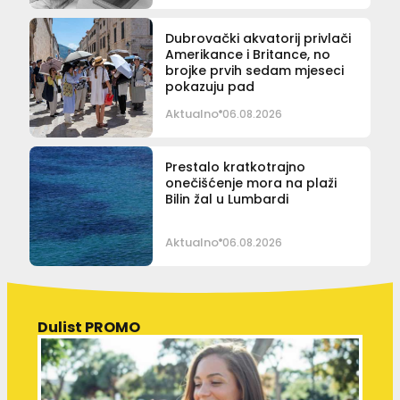
Dubrovački akvatorij privlači
Amerikance i Britance, no
brojke prvih sedam mjeseci
pokazuju pad
Aktualno
06.08.2026
Prestalo kratkotrajno
onečišćenje mora na plaži
Bilin žal u Lumbardi
Aktualno
06.08.2026
Dulist PROMO