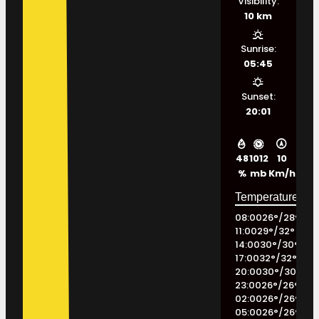
Visibility:
10 km
Sunrise:
05:45
Sunset:
20:01
48
1012
10
%
mb
Km/h
08:00
26
°
/
28
°
11:00
29
°
/
32
°
14:00
30
°
/
30
°
17:00
32
°
/
32
°
20:00
30
°
/
30
°
23:00
26
°
/
26
°
02:00
26
°
/
26
°
05:00
26
°
/
26
°