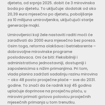
djeteta, od srpnja 2025. dobit će 3 mirovinska
boda po djetetu. To uključuje: dodatak od oko
20,39 eura mjesečno po djetetu, poboljšanje
za 10 milijuna umirovljenika, uključujući starije
generacije majki.
Umirovljenici koji žele nastaviti raditi moći će
zarađivati do 2000 eura mjesečno bez poreza.
Osim toga, reforma olakšava i betriebsrente –
dobrovoljne mirovinske programe
poslodavaca. Oni će biti: Fleksibilniji i
administrativno jednostavniji, dostupniji i
zaposlenicima s nižim primanjima. Pri tom,
vlada planira zadržati sadašnju razinu mirovina
– oko 48 posto prosječne plaće – sve do 2031.
godine. To znači da će radnik koji 45 godina
uplaćuje doprinose na prosječnu plaću, u
mirovini primati gotovo polovicu prosječnih
mjesečnih primanja u tom trenutku.