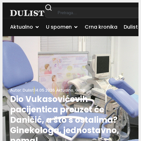
Aktualno
U spomen
Crna kronika
Dulist 
Autor:
Dulist
14.05.2026.
Aktualno
,
Grad
Dio Vukasovićevih
pacijentica preuzet će
Daničić, a što s ostalima?
Ginekologa, jednostavno,
nema!