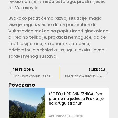
rekao nam je, između ostaloga, prošli mjesec
dr. Vukasović.
Svakako pratit ćemo razvoj situacije, mada
više je nego izvjesno da će pacijentice dr.
Vukasovića možda na papiru imati ginekologa,
ali realno teško je, praktički nemoguće, da će
imati osiguranu, zakonom zajamčenu,
adekvatnu ginekološku uslugu u okviru javno-
zdravstvenog sustava.
PRETHODNA
SLJEDEĆA
UOČI SVETKOVINE UZAŠAŠĆA GOSPODINOVA Zborovi povezali župe u večeri glazbe i vjere
TRAŽE SE VLASNICI Kujica pronađena u Čilipima, nema mikročip
Povezano
(FOTO) HPD SNIJEŽNICA ‘Sve
planine na jednu, a Prokletije
na drugu stranu!’
Aktualno
09.08.2026