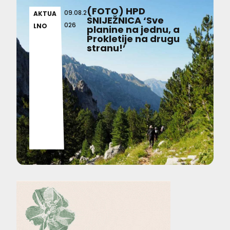
(FOTO) HPD
09.08.2
AKTUA
SNIJEŽNICA ‘Sve
026
LNO
planine na jednu, a
Prokletije na drugu
stranu!’