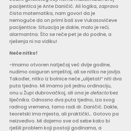
pacijentica je Ante Daničić. Ali logika, zapravo
čista matematika, nam govori da je
nemoguće da on primi baš sve Vukasovićeve
pacijentice. Situacija je dakle, malo je reći,
alarmantna. Što se reče pet je do podne, a
rješenja ni na vidiku!
Neće nitko!
-Imamo otvoren natječaj već dvije godine,
nudimo osiguran smještaj, ali se nitko ne javlja.
Također, nitko iz bolnice neće „ulijetati“ niti dva
puta tjedno. Mi imamo još jednu ordinaciju,
onu u Župi dubrovačkoj, ali ona je
defacto
bez
liječnika. Odnosno dva puta tjedno, iza svog
radnog vremena, tamo radi dr. Daničić. Dakle,
teoretski ima mjesta, ali praktički… Gotovo pa
neizvedivo. Mi dajemo sve od sebe kako bi
rješili problem koji postoji godinama, a