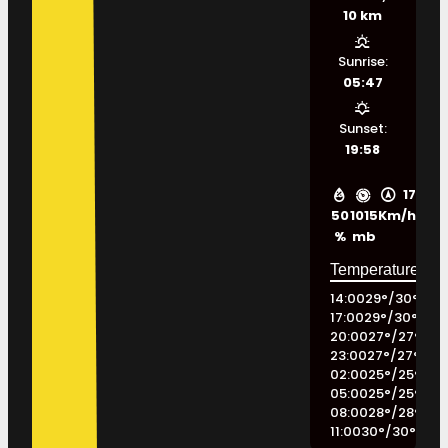
10 km
Sunrise:
05:47
Sunset:
19:58
17
50
1015
Km/h
%
mb
14:00
29
°
/
30
°
17:00
29
°
/
30
°
20:00
27
°
/
27
°
23:00
27
°
/
27
°
02:00
25
°
/
25
°
05:00
25
°
/
25
°
08:00
28
°
/
28
°
11:00
30
°
/
30
°