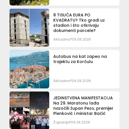
8 TISUĆA EURA PO
KVADRATU? Tko gradi uz
stadion i što otkrivaju
dokumenti parcele?
Aktualno
09.08.2026
Autobus na kat zapeo na
trajektu za Korčulu
Aktualno
09.08.2026
JEDINSTVENA MANIFESTACIJA
Na 29. Maratonu lađa
nazočili župan Pezo, premijer
Plenković i ministar Bačić
Županija
09.08.2026