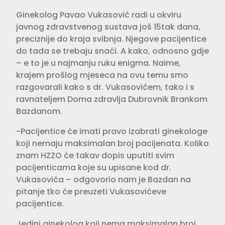
Ginekolog Pavao Vukasović radi u okviru
javnog zdravstvenog sustava još 15tak dana,
preciznije do kraja svibnja. Njegove pacijentice
do tada se trebaju snaći. A kako, odnosno gdje
– e to je u najmanju ruku enigma. Naime,
krajem prošlog mjeseca na ovu temu smo
razgovarali kako s dr. Vukasovićem, tako i s
ravnateljem Doma zdravlja Dubrovnik Brankom
Bazdanom.
-Pacijentice će imati pravo izabrati ginekologe
koji nemaju maksimalan broj pacijenata. Koliko
znam HZZO će takav dopis uputiti svim
pacijenticama koje su upisane kod dr.
Vukasovića – odgovorio nam je Bazdan na
pitanje tko će preuzeti Vukasovićeve
pacijentice.
Jedini ginekolog koji nema maksimalan broj