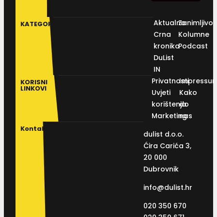
Aktualno
Zanimljivos
KATEGORIJE
Crna
Kolumne
kronika
Podcast
DuList
IN
Privatnosti
Impressu
KORISNI
LINKOVI
Uvjeti
Kako
korištenja
do
Marketing
nas
Kontakt
dulist d.o.o.
Ćira Carića 3,
20 000
Dubrovnik
info@dulist.hr
020 350 670