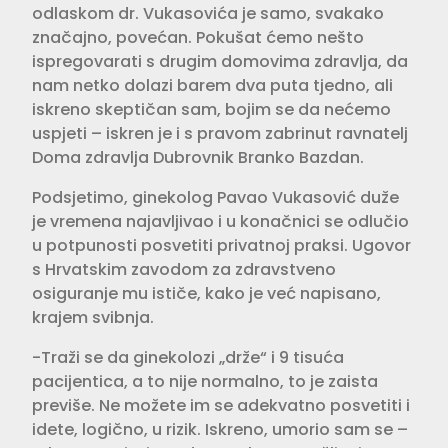
odlaskom dr. Vukasovića je samo, svakako
značajno, povećan. Pokušat ćemo nešto
ispregovarati s drugim domovima zdravlja, da
nam netko dolazi barem dva puta tjedno, ali
iskreno skeptičan sam, bojim se da nećemo
uspjeti – iskren je i s pravom zabrinut ravnatelj
Doma zdravlja Dubrovnik Branko Bazdan.
Podsjetimo, ginekolog Pavao Vukasović duže
je vremena najavljivao i u konačnici se odlučio
u potpunosti posvetiti privatnoj praksi. Ugovor
s Hrvatskim zavodom za zdravstveno
osiguranje mu ističe, kako je već napisano,
krajem svibnja.
-Traži se da ginekolozi „drže“ i 9 tisuća
pacijentica, a to nije normalno, to je zaista
previše. Ne možete im se adekvatno posvetiti i
idete, logično, u rizik. Iskreno, umorio sam se –