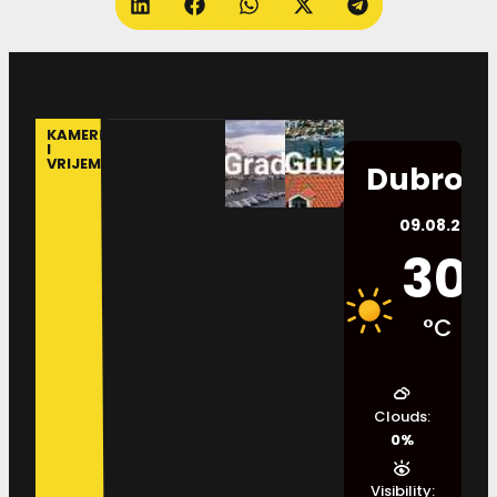
KAMERE
I
VRIJEME
Dubrovn
09.08.2026.
30
°C
Clouds:
0%
Visibility: