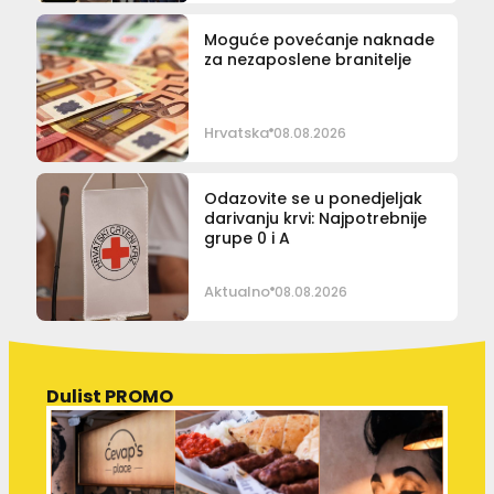
Moguće povećanje naknade
za nezaposlene branitelje
Hrvatska
08.08.2026
Odazovite se u ponedjeljak
darivanju krvi: Najpotrebnije
grupe 0 i A
Aktualno
08.08.2026
Dulist PROMO