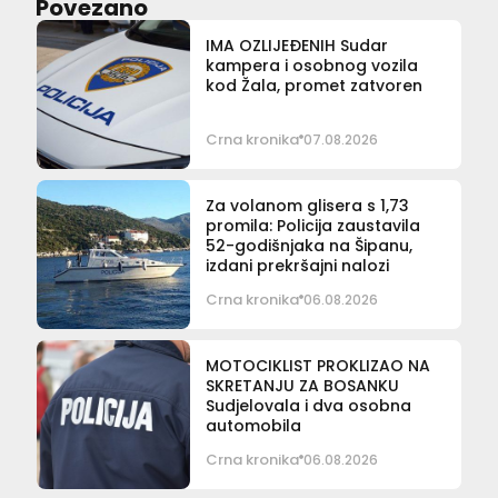
Povezano
IMA OZLIJEĐENIH Sudar
kampera i osobnog vozila
kod Žala, promet zatvoren
Crna kronika
07.08.2026
Za volanom glisera s 1,73
promila: Policija zaustavila
52-godišnjaka na Šipanu,
izdani prekršajni nalozi
Crna kronika
06.08.2026
MOTOCIKLIST PROKLIZAO NA
SKRETANJU ZA BOSANKU
Sudjelovala i dva osobna
automobila
Crna kronika
06.08.2026