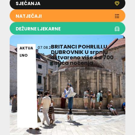
SJEĆANJA
NATJEČAJI
DEŽURNE LJEKARNE
BRITANCI POHRLILI U
07.08.2
AKTUA
DUBROVNIK U srpnju
026
LNO
ostvareno više od 700
tisuća noćenja