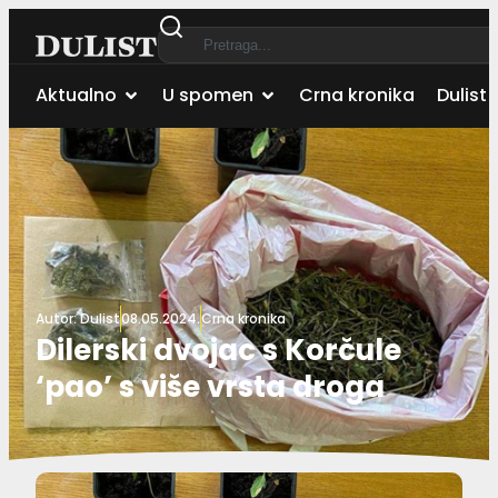
Aktualno
U spomen
Crna kronika
Dulist 
Autor:
Dulist
08.05.2024.
Crna kronika
Dilerski dvojac s Korčule
‘pao’ s više vrsta droga