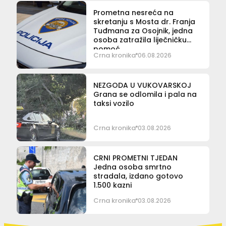
Prometna nesreća na
skretanju s Mosta dr. Franja
Tuđmana za Osojnik, jedna
osoba zatražila liječničku
pomoć
Crna kronika
06.08.2026
NEZGODA U VUKOVARSKOJ
Grana se odlomila i pala na
taksi vozilo
Crna kronika
03.08.2026
CRNI PROMETNI TJEDAN
Jedna osoba smrtno
stradala, izdano gotovo
1.500 kazni
Crna kronika
03.08.2026