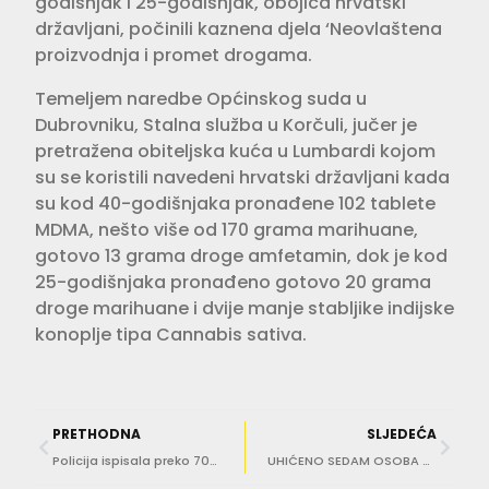
godišnjak i 25-godišnjak, obojica hrvatski
državljani, počinili kaznena djela ‘Neovlaštena
proizvodnja i promet drogama.
Temeljem naredbe Općinskog suda u
Dubrovniku, Stalna služba u Korčuli, jučer je
pretražena obiteljska kuća u Lumbardi kojom
su se koristili navedeni hrvatski državljani kada
su kod 40-godišnjaka pronađene 102 tablete
MDMA, nešto više od 170 grama marihuane,
gotovo 13 grama droge amfetamin, dok je kod
25-godišnjaka pronađeno gotovo 20 grama
droge marihuane i dvije manje stabljike indijske
konoplje tipa Cannabis sativa.
PRETHODNA
SLJEDEĆA
Policija ispisala preko 700 kazni, najviše zbog ‘gasiranja’
UHIĆENO SEDAM OSOBA Dubrovački policajci ‘razbili’ lanac krijumčara drogom i ljudima