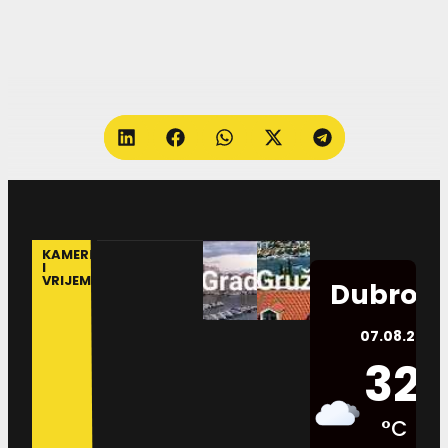
KAMERE
I
VRIJEME
Dubrovn
07.08.2026.
32
°C