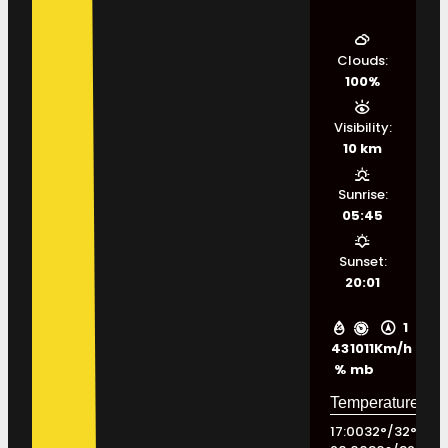
Clouds:
100%
Visibility:
10 km
Sunrise:
05:45
Sunset:
20:01
1
43
1011
Km/h
%
mb
17:00
32
°
/
32
°