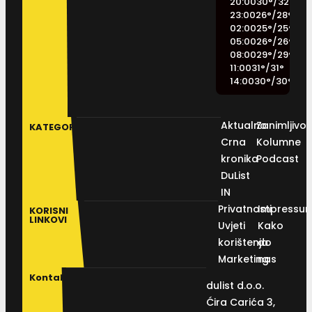
20:00
30
°
/
32
°
23:00
26
°
/
28
°
02:00
25
°
/
25
°
05:00
26
°
/
26
°
08:00
29
°
/
29
°
11:00
31
°
/
31
°
14:00
30
°
/
30
°
Aktualno
Zanimljivos
KATEGORIJE
Crna
Kolumne
kronika
Podcast
DuList
IN
Privatnosti
Impressu
KORISNI
LINKOVI
Uvjeti
Kako
korištenja
do
Marketing
nas
Kontakt
dulist d.o.o.
Ćira Carića 3,