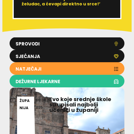
želudac, a ćevapi direktno u srce!’
d
SPROVODI
SJEĆANJA
NATJEČAJI
DEŽURNE LJEKARNE
Evo koje srednje škole
09.08.2
ŽUPA
su upisali najbolji
026
NIJA
učenici u županiji