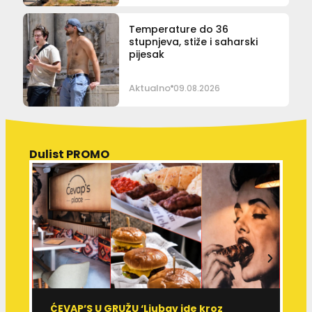
Temperature do 36
stupnjeva, stiže i saharski
pijesak
Aktualno
09.08.2026
Dulist PROMO
ĆEVAP’S U GRUŽU ‘Ljubav ide kroz
V