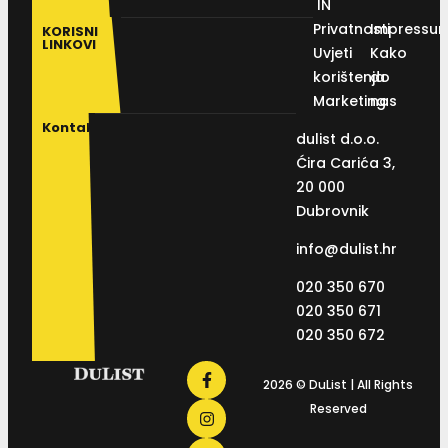
IN
Privatnosti
Impressu
KORISNI
LINKOVI
Uvjeti
Kako
korištenja
do
Marketing
nas
Kontakt
dulist d.o.o.
Ćira Carića 3,
20 000
Dubrovnik
info@dulist.hr
020 350 670
020 350 671
020 350 672
2026 © DuList | All Rights
Reserved