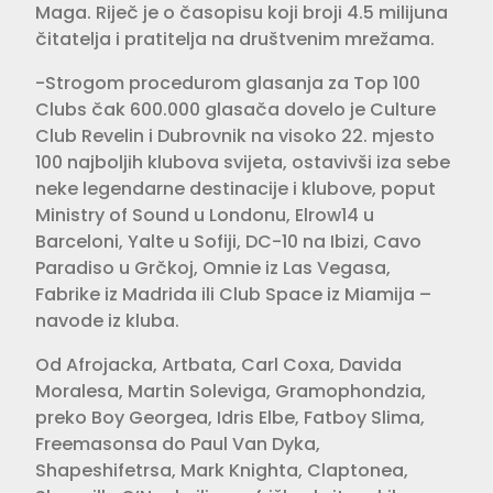
Maga. Riječ je o časopisu koji broji 4.5 milijuna
čitatelja i pratitelja na društvenim mrežama.
-Strogom procedurom glasanja za Top 100
Clubs čak 600.000 glasača dovelo je Culture
Club Revelin i Dubrovnik na visoko 22. mjesto
100 najboljih klubova svijeta, ostavivši iza sebe
neke legendarne destinacije i klubove, poput
Ministry of Sound u Londonu, Elrow14 u
Barceloni, Yalte u Sofiji, DC-10 na Ibizi, Cavo
Paradiso u Grčkoj, Omnie iz Las Vegasa,
Fabrike iz Madrida ili Club Space iz Miamija –
navode iz kluba.
Od Afrojacka, Artbata, Carl Coxa, Davida
Moralesa, Martin Soleviga, Gramophondzia,
preko Boy Georgea, Idris Elbe, Fatboy Slima,
Freemasonsa do Paul Van Dyka,
Shapeshifetrsa, Mark Knighta, Claptonea,