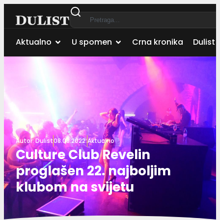
Aktualno
U spomen
Crna kronika
Dulist 
Autor:
Dulist
08.08.2022.
Aktualno
Culture Club Revelin
proglašen 22. najboljim
klubom na svijetu