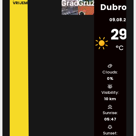
VRIJEME
Dubrovn
09.08.2026.
29
°C
Clouds:
0%
Visibility:
10 km
Sunrise:
05:47
Sunset: