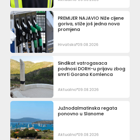
PREMIJER NAJAVIO Niže cijene
goriva, stiže još jedna nova
promjena
Hrvatska
09.08.2026
Sindikat vatrogasaca
podnosi DORH-u prijavu zbog
smrti Gorana Komlenca
Aktualno
09.08.2026
Južnodalmatinska regata
ponovno u Slanome
Aktualno
09.08.2026