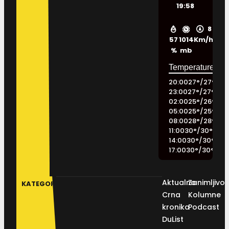
19:58
8
57
1014
Km/h
%
mb
20:00
27
°
/
27
°
23:00
27
°
/
27
°
02:00
25
°
/
26
°
05:00
25
°
/
25
°
08:00
28
°
/
28
°
11:00
30
°
/
30
°
14:00
30
°
/
30
°
17:00
30
°
/
30
°
Aktualno
Zanimljivos
KATEGORIJE
Crna
Kolumne
kronika
Podcast
DuList