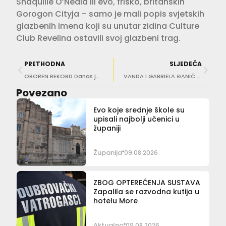
Shaquille O’Neala ili evo, friško, britanskih
Gorogon Cityja – samo je mali popis svjetskih
glazbenih imena koji su unutar zidina Culture
Club Revelina ostavili svoj glazbeni trag.
PRETHODNA
SLJEDEĆA
OBOREN REKORD Danas je najtoplije bilo u Dubrovniku
VANDA I GABRIELA ĐANIĆ Mama i kći violončelistice stvaraju lijepu glazbenu priču
Povezano
Evo koje srednje škole su
upisali najbolji učenici u
županiji
Županija
09.08.2026
ZBOG OPTEREĆENJA SUSTAVA
Zapalila se razvodna kutija u
hotelu More
Aktualno
09.08.2026