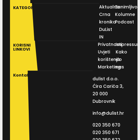
Aktualno
Zanimljivos
KATEGORIJE
Crna
Kolumne
kronika
Podcast
DuList
IN
Privatnosti
Impressu
KORISNI
LINKOVI
Uvjeti
Kako
korištenja
do
Marketing
nas
Kontakt
dulist d.o.o.
Ćira Carića 3,
20 000
Dubrovnik
info@dulist.hr
020 350 670
020 350 671
020 350 672