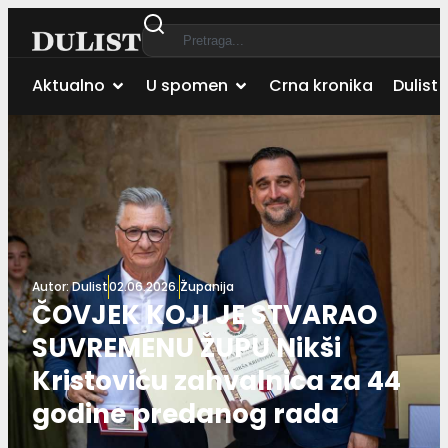
Aktualno
U spomen
Crna kronika
Dulist 
Autor:
Dulist
02.06.2026.
Županija
ČOVJEK KOJI JE STVARAO
SUVREMENU ŽUPU Nikši
Kristoviću zahvalnica za 44
godine predanog rada