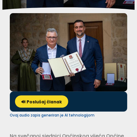
🔊 Poslušaj članak
Ovaj audio zapis generiran je AI tehnologijom
Na svečanoj sjednici Općinskog vijeća Općine