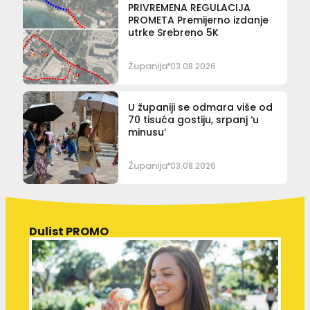
PRIVREMENA REGULACIJA
PROMETA Premijerno izdanje
utrke Srebreno 5K
Županija
03.08.2026
U županiji se odmara više od
70 tisuća gostiju, srpanj ‘u
minusu’
Županija
03.08.2026
Dulist PROMO