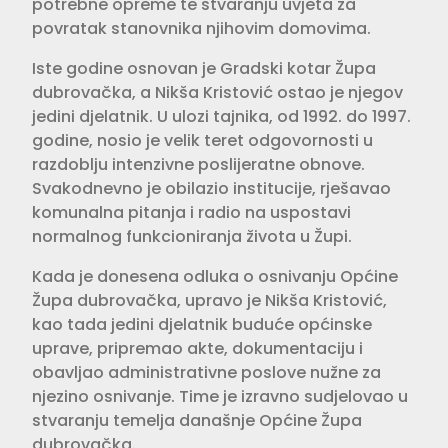
potrebne opreme te stvaranju uvjeta za
povratak stanovnika njihovim domovima.
Iste godine osnovan je Gradski kotar Župa
dubrovačka, a Nikša Kristović ostao je njegov
jedini djelatnik. U ulozi tajnika, od 1992. do 1997.
godine, nosio je velik teret odgovornosti u
razdoblju intenzivne poslijeratne obnove.
Svakodnevno je obilazio institucije, rješavao
komunalna pitanja i radio na uspostavi
normalnog funkcioniranja života u Župi.
Kada je donesena odluka o osnivanju Općine
Župa dubrovačka, upravo je Nikša Kristović,
kao tada jedini djelatnik buduće općinske
uprave, pripremao akte, dokumentaciju i
obavljao administrativne poslove nužne za
njezino osnivanje. Time je izravno sudjelovao u
stvaranju temelja današnje Općine Župa
dubrovačka.