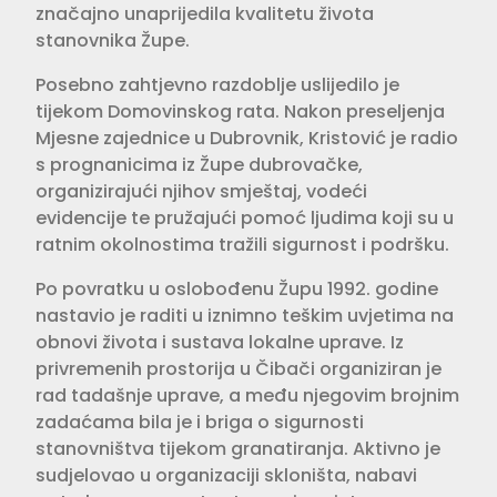
značajno unaprijedila kvalitetu života
stanovnika Župe.
Posebno zahtjevno razdoblje uslijedilo je
tijekom Domovinskog rata. Nakon preseljenja
Mjesne zajednice u Dubrovnik, Kristović je radio
s prognanicima iz Župe dubrovačke,
organizirajući njihov smještaj, vodeći
evidencije te pružajući pomoć ljudima koji su u
ratnim okolnostima tražili sigurnost i podršku.
Po povratku u oslobođenu Župu 1992. godine
nastavio je raditi u iznimno teškim uvjetima na
obnovi života i sustava lokalne uprave. Iz
privremenih prostorija u Čibači organiziran je
rad tadašnje uprave, a među njegovim brojnim
zadaćama bila je i briga o sigurnosti
stanovništva tijekom granatiranja. Aktivno je
sudjelovao u organizaciji skloništa, nabavi