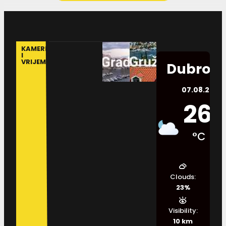
KAMERE
I
VRIJEME
Dubrovn
07.08.2026.
26
°C
Clouds:
23%
Visibility:
10 km