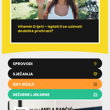
Vitamin D ljeti – isplati li se uzimati
I
dodatke prehrani?
J
p
SPROVODI
SJEĆANJA
NATJEČAJI
DEŽURNE LJEKARNE
ANELA BARČIĆ
06.08.2