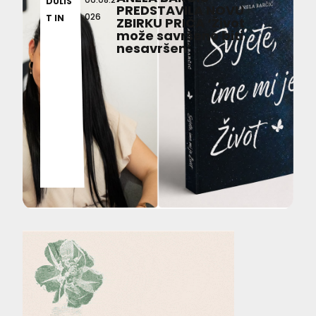
DULIS
PREDSTAVILA NOVU
026
T IN
ZBIRKU PRIČA ‘Život
može savršeno biti
nesavršen’