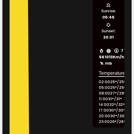
Sunrise:
05:45
Sunset:
20:01
7
56
1013
Km/h
%
mb
02:00
25
°
/
25
°
05:00
25
°
/
25
°
08:00
27
°
/
28
°
11:00
31
°
/
31
°
14:00
32
°
/
32
°
17:00
30
°
/
30
°
20:00
30
°
/
30
°
23:00
26
°
/
26
°