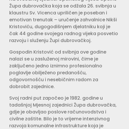
Župa dubrovačka koja se odžala 26. svibnja u
klaustru Sv. Vicenca upriličen je poseban i
emotivan trenutak – uručenje zahvalnice Nikši
Kristoviću, dugogodišnjem djelatniku koji je
čak 44 godine svojega radnog vijeka posvetio
razvoju i služenju Župi dubrovačkoj.
Gospodin Kristović od svibnja ove godine
nalazi se u zasluženoj mirovini, čime je
zaključeno jedno iznimno profesionalno
poglavlje obilježeno predanošću,
odgovornošću i nesebičnim radom za
dobrobit zajednice.
Svoj radni put započeo je 1982. godine u
tadašnjoj Mjesnoj zajednici Župa dubrovačka,
gdje je obavljao poslove računovodstva i
civilne zaštite. Bilo je to vrijeme intenzivnog
razvoja komunalne infrastrukture koja je