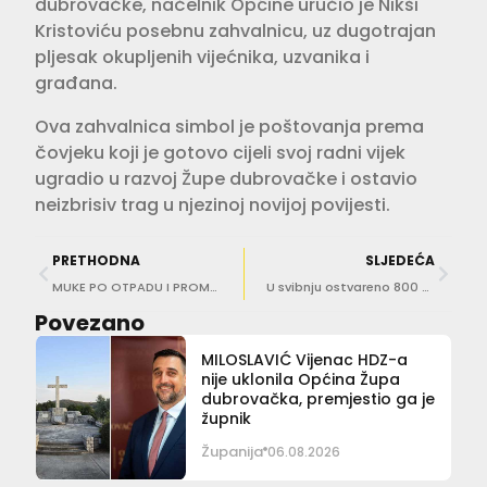
dubrovačke, načelnik Općine uručio je Nikši
Kristoviću posebnu zahvalnicu, uz dugotrajan
pljesak okupljenih vijećnika, uzvanika i
građana.
Ova zahvalnica simbol je poštovanja prema
čovjeku koji je gotovo cijeli svoj radni vijek
ugradio u razvoj Župe dubrovačke i ostavio
neizbrisiv trag u njezinoj novijoj povijesti.
PRETHODNA
SLJEDEĆA
MUKE PO OTPADU I PROMETU U tjedan dana više od 30 prekršaja u Župi
U svibnju ostvareno 800 tisuća noćenja u županiji, najviše u hotelima
Povezano
MILOSLAVIĆ Vijenac HDZ-a
nije uklonila Općina Župa
dubrovačka, premjestio ga je
župnik
Županija
06.08.2026