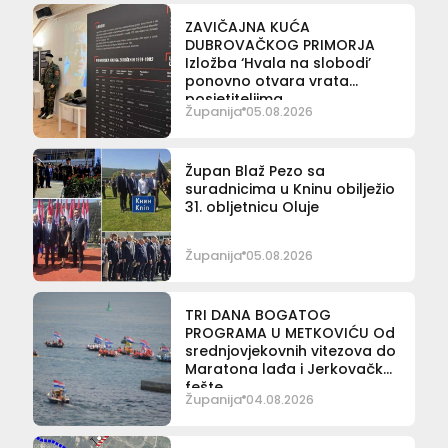
ZAVIČAJNA KUĆA
DUBROVAČKOG PRIMORJA
Izložba ‘Hvala na slobodi’
ponovno otvara vrata
posjetiteljima
Županija
05.08.2026
Župan Blaž Pezo sa
suradnicima u Kninu obilježio
31. obljetnicu Oluje
Županija
05.08.2026
TRI DANA BOGATOG
PROGRAMA U METKOVIĆU Od
srednjovjekovnih vitezova do
Maratona lađa i Jerkovačke
fešte
Županija
04.08.2026