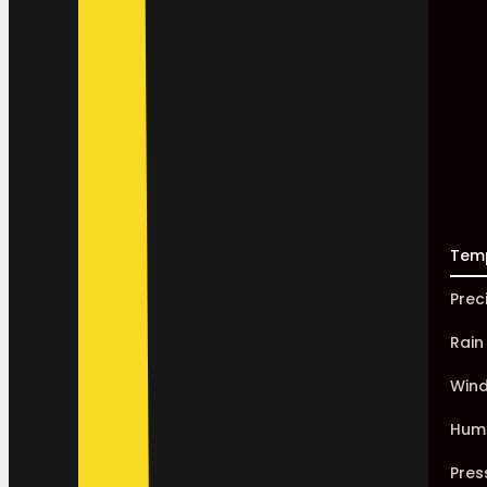
Tem
Prec
Rain
Win
Humi
Pres