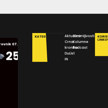
Aktualno
Zanimljivosti
KATEGORIJE
KORIS
LINKO
Crna
Kolumne
07.08.2026.
rovnik
kronika
Podcast
Humidity:
25
°C
DuList
45 %
IN
Pressure:
1012 mb
Wind:
16
Km/h
Clouds:
75%