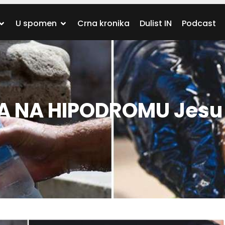
U spomen
Crna kronika
Dulist IN
Podcast
ĆA NA HIPODROMU Jesu l