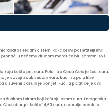
dranata i sedam cisterni kako bi svi posjetitelji imali
jeti pronaći u nečemu drugom morat će biti spremni to i
oda koja košta pet eura. Pola litre Coca Cole je šest eura,
o je izdvojiti čak sedam eura, kao i za pola litre
a u suvenir čašu ili je ponijeti kući, a platit će je dva
i sa šunkom i sirom koji koštaju osam eura. Energetska
. Cheesburger košta 14,60 eura, a porcija pomfrija