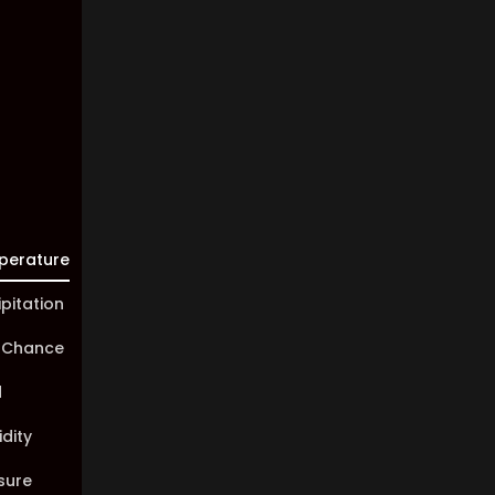
Visibility:
10 km
Sunrise:
05:45
Sunset:
20:01
perature
ipitation
 Chance
d
dity
sure