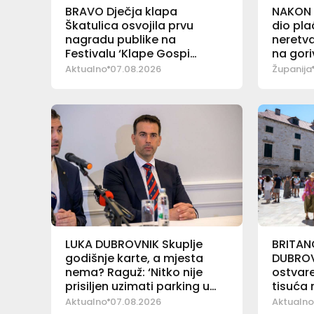
BRAVO Dječja klapa
NAKON 
Škatulica osvojila prvu
dio pl
nagradu publike na
neretva
Festivalu ‘Klape Gospi
na gori
Sinjskoj’
Aktualno
07.08.2026
Županija
LUKA DUBROVNIK Skuplje
BRITANC
godišnje karte, a mjesta
DUBROV
nema? Raguž: ‘Nitko nije
ostvare
prisiljen uzimati parking u
tisuća
Luci’
Aktualno
07.08.2026
Aktualno