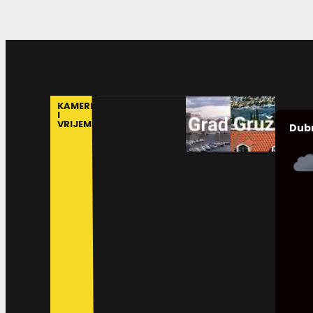
KAMERE
I
VRIJEME
Dub