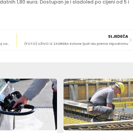
atnih 1,80 eura. Dostupan je i sladoled po cijeni od 5 i
SLJEDEĆA
20 UČIONICA ZA 560 UČENIKA Napreduju radovi na novoj cavtatskoj školi
(FOTO) UŽIVO IZ ZAGREBA Kolone ljudi idu prema Hipodromu