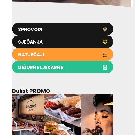
SPROVODI
SJEĆANJA
NATJEČAJI
DEŽURNE LJEKARNE
Dulist PROMO