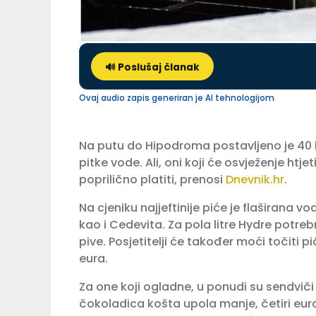
🔊 Poslušaj članak
Ovaj audio zapis generiran je AI tehnologijom
Na putu do Hipodroma postavljeno je 40 hi
pitke vode. Ali, oni koji će osvježenje ht
poprilično platiti, prenosi
Dnevnik.hr
.
Na cjeniku najjeftinije piće je flaširana v
kao i Cedevita. Za pola litre Hydre potrebn
pive. Posjetitelji će također moći točiti pić
eura.
Za one koji ogladne, u ponudi su sendvič
čokoladica košta upola manje, četiri eura