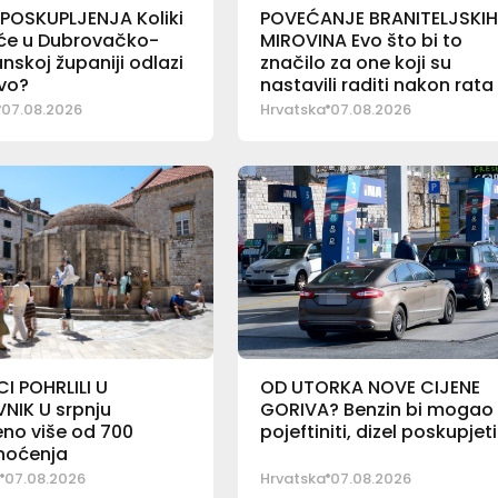
POSKUPLJENJA Koliki
POVEĆANJE BRANITELJSKI
aće u Dubrovačko-
MIROVINA Evo što bi to
nskoj županiji odlazi
značilo za one koji su
vo?
nastavili raditi nakon rata
07.08.2026
Hrvatska
07.08.2026
I POHRLILI U
OD UTORKA NOVE CIJENE
NIK U srpnju
GORIVA? Benzin bi mogao
no više od 700
pojeftiniti, dizel poskupjeti
 noćenja
07.08.2026
Hrvatska
07.08.2026