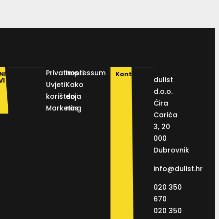
Privatnosti
Impressum
NI
Kontakt
dulist
VI
Uvjeti
Kako
d.o.o.
korištenja
do
Ćira
Marketing
nas
Carića
3, 20
000
Dubrovnik
info@dulist.hr
020 350
670
020 350