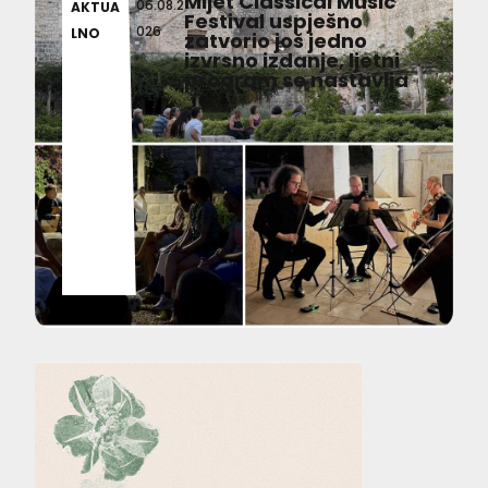
Mljet Classical Music
06.08.2
AKTUA
Festival uspješno
026
LNO
zatvorio još jedno
izvrsno izdanje, ljetni
program se nastavlja