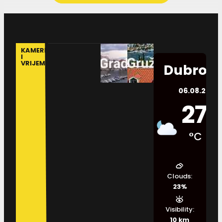
KAMERE
I
VRIJEME
Dubrovn
06.08.2026.
27
°C
Clouds:
23%
Visibility:
10 km