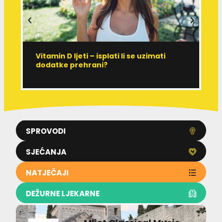
Vitamin D ljeti – isplati li se uzimati
I
dodatke prehrani?
J
p
SPROVODI
SJEĆANJA
NATJEČAJI
DEŽURNE LJEKARNE