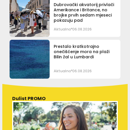
Dubrovački akvatorij privlači
Amerikance i Britance, no
brojke prvih sedam mjeseci
pokazuju pad
Aktualno
06.08.2026
Prestalo kratkotrajno
onečišćenje mora na plaži
Bilin žal u Lumbardi
Aktualno
06.08.2026
Dulist PROMO