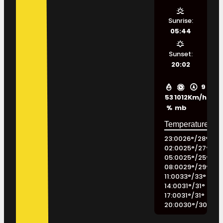
Sunrise:
05:44
Sunset:
20:02
9
53
1012
Km/h
%
mb
23:00
26
°
/
28
°
02:00
25
°
/
27
°
05:00
25
°
/
25
°
08:00
29
°
/
29
°
11:00
33
°
/
33
°
14:00
31
°
/
31
°
17:00
31
°
/
31
°
20:00
30
°
/
30
°