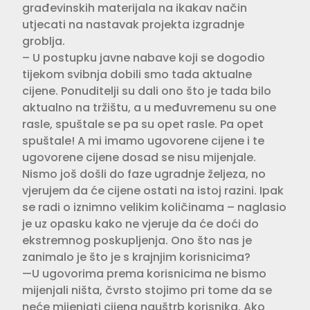
građevinskih materijala na ikakav način
utjecati na nastavak projekta izgradnje
groblja.
– U postupku javne nabave koji se dogodio
tijekom svibnja dobili smo tada aktualne
cijene. Ponuditelji su dali ono što je tada bilo
aktualno na tržištu, a u međuvremenu su one
rasle, spuštale se pa su opet rasle. Pa opet
spuštale! A mi imamo ugovorene cijene i te
ugovorene cijene dosad se nisu mijenjale.
Nismo još došli do faze ugradnje željeza, no
vjerujem da će cijene ostati na istoj razini. Ipak
se radi o iznimno velikim količinama – naglasio
je uz opasku kako ne vjeruje da će doći do
ekstremnog poskupljenja. Ono što nas je
zanimalo je što je s krajnjim korisnicima?
—U ugovorima prema korisnicima ne bismo
mijenjali ništa, čvrsto stojimo pri tome da se
neće mijenjati cijena nauštrb korisnika. Ako