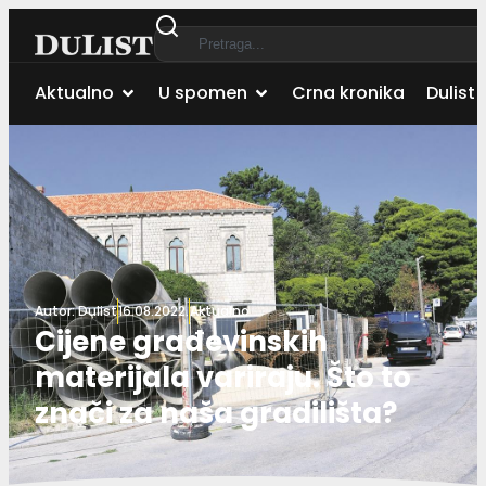
Aktualno
U spomen
Crna kronika
Dulist 
Autor:
Dulist
16.08.2022.
Aktualno
Cijene građevinskih
materijala variraju. Što to
znači za naša gradilišta?