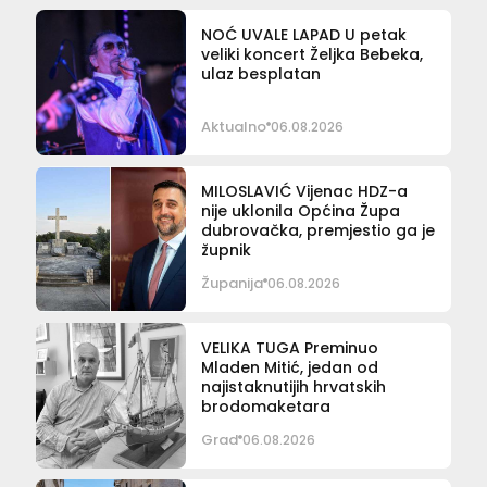
NOĆ UVALE LAPAD U petak
veliki koncert Željka Bebeka,
ulaz besplatan
Aktualno
06.08.2026
MILOSLAVIĆ Vijenac HDZ-a
nije uklonila Općina Župa
dubrovačka, premjestio ga je
župnik
Županija
06.08.2026
VELIKA TUGA Preminuo
Mladen Mitić, jedan od
najistaknutijih hrvatskih
brodomaketara
Grad
06.08.2026