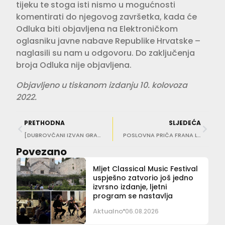
tijeku te stoga isti nismo u mogućnosti
komentirati do njegovog završetka, kada će
Odluka biti objavljena na Elektroničkom
oglasniku javne nabave Republike Hrvatske –
naglasili su nam u odgovoru. Do zaključenja
broja Odluka nije objavljena.
Objavljeno u tiskanom izdanju 10. kolovoza
2022.
PRETHODNA
SLJEDEĆA
[DUBROVČANI IZVAN GRADA] Zoran Pucarić: Hrvatska Dubrovnik koristi samo kad joj treba, ne hvali se njegovim nasljeđem
POSLOVNA PRIČA FRANA LUBURE I PERA BARKIDŽIJE Naši električni MYNT motori mogu biti dio rješenja prometnih gužvi!
Povezano
Mljet Classical Music Festival
uspješno zatvorio još jedno
izvrsno izdanje, ljetni
program se nastavlja
Aktualno
06.08.2026