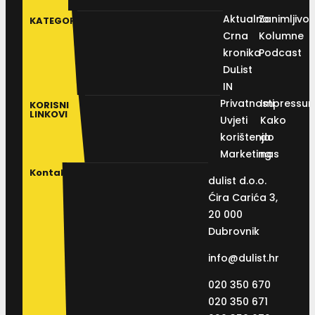
Aktualno
Zanimljivos
KATEGORIJE
Crna
Kolumne
kronika
Podcast
DuList
IN
Privatnosti
Impressu
KORISNI
LINKOVI
Uvjeti
Kako
korištenja
do
Marketing
nas
Kontakt
dulist d.o.o.
Ćira Carića 3,
20 000
Dubrovnik
info@dulist.hr
020 350 670
020 350 671