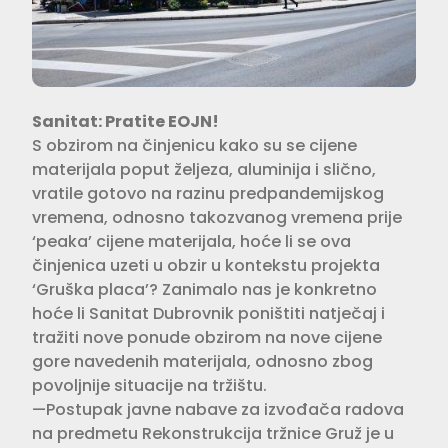
Sanitat: Pratite EOJN!
S obzirom na činjenicu kako su se cijene
materijala poput željeza, aluminija i slično,
vratile gotovo na razinu predpandemijskog
vremena, odnosno takozvanog vremena prije
‘peaka’ cijene materijala, hoće li se ova
činjenica uzeti u obzir u kontekstu projekta
‘Gruška placa’? Zanimalo nas je konkretno
hoće li Sanitat Dubrovnik poništiti natječaj i
tražiti nove ponude obzirom na nove cijene
gore navedenih materijala, odnosno zbog
povoljnije situacije na tržištu.
—Postupak javne nabave za izvođača radova
na predmetu Rekonstrukcija tržnice Gruž je u