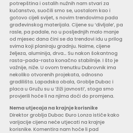
potrepština i ostalih nužnih nam stvari za
kućanstvo, suočili smo se, uostalom kao i
gotovo cijeli svijet, s novim trendovima pada
građevinskog materijala. Cijene su ‘divljale’, pa
rasle, pa padale, no u posljednjih malo manje
od mjesec dana čini se da trendovi idu u prilog
svima koji planiraju gradnju. Naime, cijene
željeza, aluminija, drva… Su nakon šokantnog
rasta-pada-rasta konačno stabilnije. I što je
važnije, niže. U ovom trenutku Dubrovnik ima
nekoliko otvorenih projekata, odnosno
gradilišta. Lapadska obala, Groblje Dubac i
placa u Gružu su u ‘žiži javnosti’, stoga smo
provjerili hoće li na njima doći do promjena.
Nema utjecaja na krajnje korisnike
Direktor groblja Dubac Đuro Lonza ističe kako
varijacije cijena neće utjecati na krajnje
korisnike. Komentira nam hoće li pad