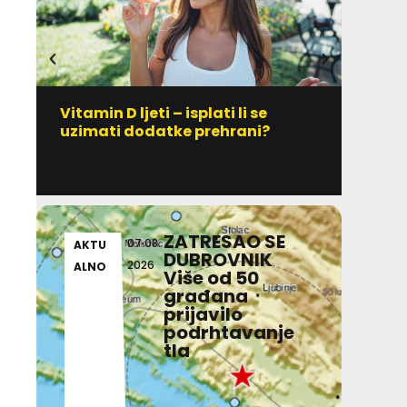
Vitamin D ljeti – isplati li se
IZ D
uzimati dodatke prehrani?
Jedno
poči
ZATRESAO SE
07.08.
AKTU
AKT
DUBROVNIK
2026
ALNO
ALN
Više od 50
građana
prijavilo
podrhtavanje
tla