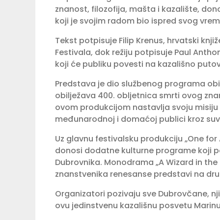
znanost, filozofija, mašta i kazalište, 
koji je svojim radom bio ispred svog vre
Tekst potpisuje Filip Krenus, hrvatski knj
Festivala, dok režiju potpisuje Paul Ant
koji će publiku povesti na kazališno putova
Predstava je dio službenog programa obi
obilježava 400. obljetnica smrti ovog z
ovom produkcijom nastavlja svoju misiju 
međunarodnoj i domaćoj publici kroz suvre
Uz glavnu festivalsku produkciju „One for 
donosi dodatne kulturne programe koji pov
Dubrovnika. Monodrama „A Wizard in the C
znanstvenika renesanse predstavi na drug
Organizatori pozivaju sve Dubrovčane, njiho
ovu jedinstvenu kazališnu posvetu Marinu