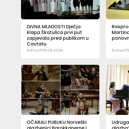
DIVNA MLADOSTI Dječja
Rasprod
klapa Škatulica prvi put
Martina
zapjevala pred publikom u
ponovn
Cavtatu
Kultura
06.08.2026
Kultura
0
OČARALI PUBLIKU Norveški
Udruga 
glazbenici Barokkanerne i
glazba“