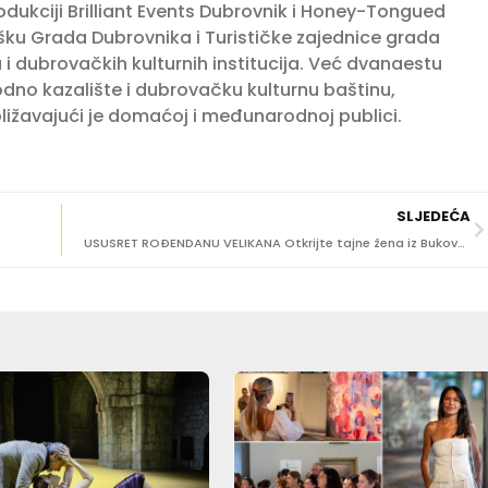
dukciji Brilliant Events Dubrovnik i Honey-Tongued
šku Grada Dubrovnika i Turističke zajednice grada
 i dubrovačkih kulturnih institucija. Već dvanaestu
dno kazalište i dubrovačku kulturnu baštinu,
ližavajući je domaćoj i međunarodnoj publici.
SLJEDEĆA
USUSRET ROĐENDANU VELIKANA Otkrijte tajne žena iz Bukovčeva života i uživajte u koncertu!