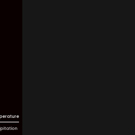
Wind:
2
Km/h
Clouds:
7%
Visibility:
10 km
Sunrise:
05:45
Sunset:
20:01
perature
ipitation