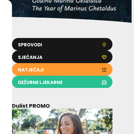
SPROVODI
SJEĆANJA
NATJEČAJI
DEŽURNE LJEKARNE
Dulist PROMO