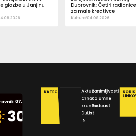
e glazbe u Janjinu
Dubrovnik: Četiri radionic
za male kreativce
4.08.2026
Kultura
04.08.2026
Aktualno
Zanimljivosti
KATEGORIJE
KORIS
LINKO
Crna
Kolumne
07.08.2026.
rovnik
kronika
Podcast
Humidity:
30
°C
DuList
39 %
IN
Pressure:
1012 mb