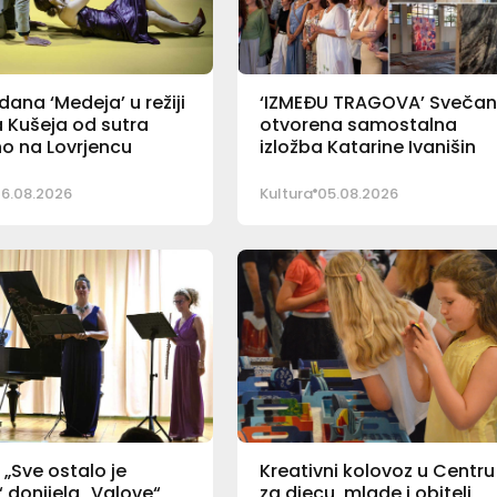
ana ‘Medeja’ u režiji
‘IZMEĐU TRAGOVA’ Sveča
 Kušeja od sutra
otvorena samostalna
o na Lovrjencu
izložba Katarine Ivanišin
6.08.2026
Kultura
05.08.2026
„Sve ostalo je
Kreativni kolovoz u Centru
 donijela „Valove“
za djecu, mlade i obitelj