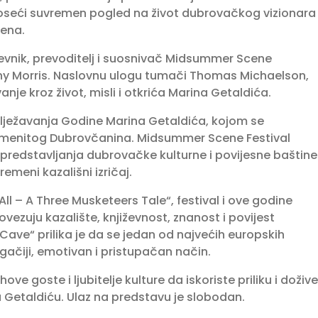
donoseći suvremen pogled na život dubrovačkog vizionara
mena.
iževnik, prevoditelj i suosnivač Midsummer Scene
hony Morris. Naslovnu ulogu tumači Thomas Michaelson,
nje kroz život, misli i otkrića Marina Getaldića.
lježavanja Godine Marina Getaldića, kojom se
namenitog Dubrovčanina. Midsummer Scene Festival
predstavljanja dubrovačke kulturne i povijesne baštine
meni kazališni izričaj.
All – A Three Musketeers Tale“, festival i ove godine
ezuju kazalište, književnost, znanost i povijest
ave“ prilika je da se jedan od najvećih europskih
ačiji, emotivan i pristupačan način.
ve goste i ljubitelje kulture da iskoriste priliku i dožive
 Getaldiću. Ulaz na predstavu je slobodan.