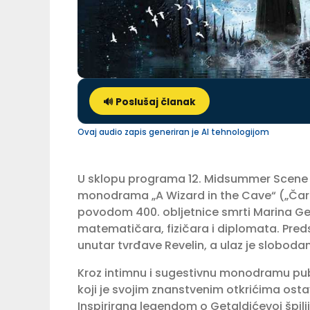
🔊 Poslušaj članak
Ovaj audio zapis generiran je AI tehnologijom
U sklopu programa 12. Midsummer Scene F
monodrama „A Wizard in the Cave“ („Čarobn
povodom 400. obljetnice smrti Marina Ge
matematičara, fizičara i diplomata. Predsta
unutar tvrđave Revelin, a ulaz je slobodan
Kroz intimnu i sugestivnu monodramu publ
koji je svojim znanstvenim otkrićima osta
Inspirirana legendom o Getaldićevoj špilj