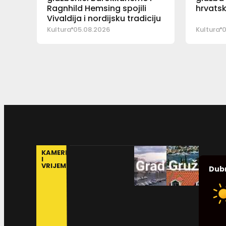
Ragnhild Hemsing spojili
hrvatsk
Vivaldija i nordijsku tradiciju
Kultura
05.08.2026
Kultura
0
KAMERE
I
VRIJEME
Dub