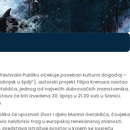
estivala Publiku očekuje poseban kulturni događaj –
jak u špilji“), autorski projekt Filipa Krenusa nastao
taldića, jednog od najvećih dubrovačkih znanstvenika,
va će biti izvedena 30. lipnja u 21.30 sati u Slanici,
.
ika će upoznati život i djelo Marina Getaldića, čovjeka
vio neizbrisiv trag u europskoj renesansnoj znanosti.
i, predstava istražuje prostor u kojem se susreću