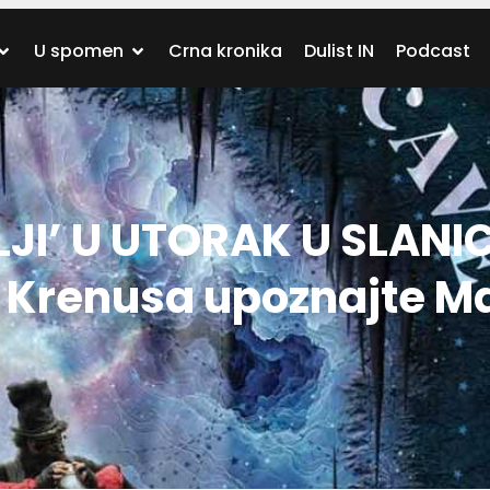
U spomen
Crna kronika
Dulist IN
Podcast
JI’ U UTORAK U SLANIC
 Krenusa upoznajte M