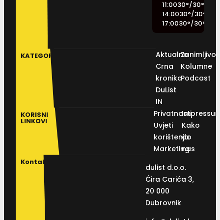
11:00
30
°
/
30
°
14:00
30
°
/
30
°
17:00
30
°
/
30
°
Aktualno
Zanimljivos
KATEGORIJE
Crna
Kolumne
kronika
Podcast
DuList
IN
Privatnosti
Impressu
KORISNI
LINKOVI
Uvjeti
Kako
korištenja
do
Marketing
nas
Kontakt
dulist d.o.o.
Ćira Carića 3,
20 000
Dubrovnik