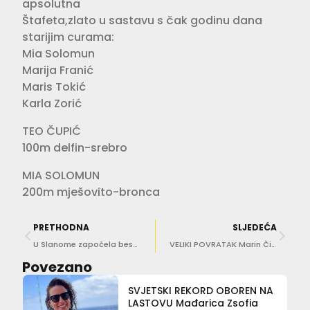
apsolutna
Štafeta,zlato u sastavu s čak godinu dana
starijim curama:
Mia Solomun
Marija Franić
Maris Tokić
Karla Zorić
TEO ČUPIĆ
100m delfin-srebro
MIA SOLOMUN
200m mješovito-bronca
PRETHODNA
SLJEDEĆA
U Slanome započela besplatna škola tenisa
VELIKI POVRATAK Marin Čilić igra treće kolo Wimbeldona
Povezano
SVJETSKI REKORD OBOREN NA
LASTOVU Mađarica Zsofia