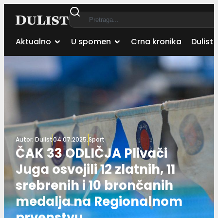
Aktualno
U spomen
Crna kronika
Dulist 
Autor:
Dulist
04.07.2025.
Sport
ČAK 33 ODLIČJA Plivači
Juga osvojili 12 zlatnih, 11
srebrenih i 10 brončanih
medalja na Regionalnom
prvenstvu