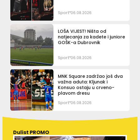
Sport
06.08.2026
LOŠA VIJEST! Ništa od
natjecanja za kadete i juniore
GOŠK-a Dubrovnik
Sport
06.08.2026
MNK Square zadržao još dva
važna aduta: Kljunak i
Konsuo ostaju u crveno-
plavom dresu
Sport
06.08.2026
Dulist PROMO