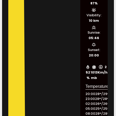
87%
Visibility:
10 km
Sunrise:
05:46
Sunset:
20:00
2
52
1013
Km/h
%
mb
20:00
28
°
/
29
°
23:00
28
°
/
28
°
02:00
26
°
/
26
°
05:00
25
°
/
25
°
08:00
28
°
/
28
°