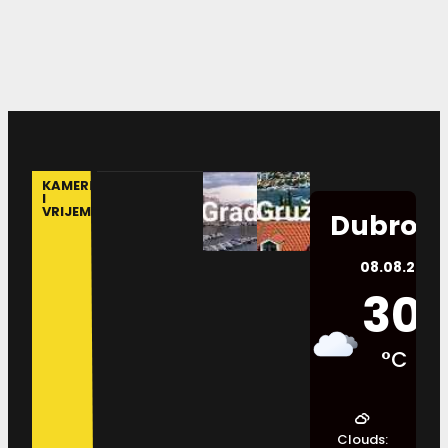
KAMERE
I
VRIJEME
Dubrovn
08.08.2026.
30
°C
Clouds: