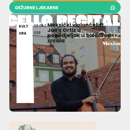
DEŽURNE LJEKARNE
Meksički violončelist
08.08.2
KULT
Jairo Ortiz u
026
URA
ponedjeljak u Saloči od
zrcala