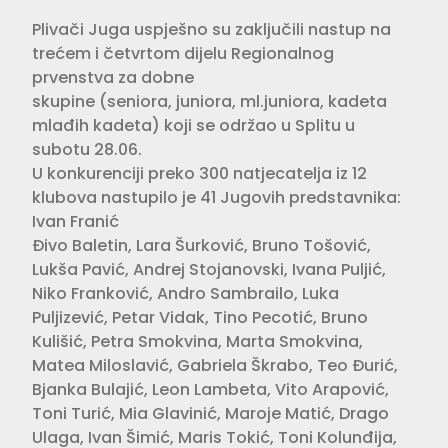
Plivači Juga uspješno su zaključili nastup na
trećem i četvrtom dijelu Regionalnog
prvenstva za dobne
skupine (seniora, juniora, ml.juniora, kadeta
mlađih kadeta) koji se održao u Splitu u
subotu 28.06.
U konkurenciji preko 300 natjecatelja iz 12
klubova nastupilo je 41 Jugovih predstavnika:
Ivan Franić
Đivo Baletin, Lara Šurković, Bruno Tošović,
Lukša Pavić, Andrej Stojanovski, Ivana Puljić,
Niko Franković, Andro Sambrailo, Luka
Puljizević, Petar Vidak, Tino Pecotić, Bruno
Kulišić, Petra Smokvina, Marta Smokvina,
Matea Miloslavić, Gabriela Škrabo, Teo Đurić,
Bjanka Bulajić, Leon Lambeta, Vito Arapović,
Toni Turić, Mia Glavinić, Maroje Matić, Drago
Ulaga, Ivan Šimić, Maris Tokić, Toni Kolunđija,