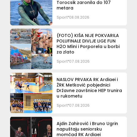
Torocsik zaronila do 107
metara
Sport
08.08.2026
(FOTO) KIŠA NIJE POKVARILA
POLUFINALE DIVLJE LIGE FUN
H2O Mlini i Porporela u borbi
za zlato
Sport
07.08.2026
NASLOV PRVAKA RK Ardiaei i
ŽRK Metković pobjednici
Državne završnice HEP trunira
u rukometu
Sport
07.08.2026
Ajdin Zahirović i Bruno Ugrin
napuštaju seniorsku
momčad RK Ardiaei