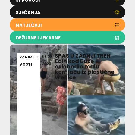
SJEĆANJA
NATJEČAJI
DEŽURNE LJEKARNE
SPAS U ZADNJI TREN
08.08.
ZANIMLJI
Edin kod Buže
2026
VOSTI
oslobodio malu
kornjaču iz plastične
vrećice