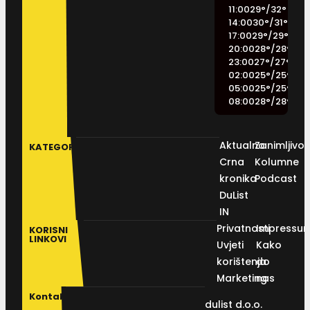
11:00
29
°
/
32
°
14:00
30
°
/
31
°
17:00
29
°
/
29
°
20:00
28
°
/
28
°
23:00
27
°
/
27
°
02:00
25
°
/
25
°
05:00
25
°
/
25
°
08:00
28
°
/
28
°
Aktualno
Zanimljivos
KATEGORIJE
Crna
Kolumne
kronika
Podcast
DuList
IN
Privatnosti
Impressu
KORISNI
LINKOVI
Uvjeti
Kako
korištenja
do
Marketing
nas
Kontakt
dulist d.o.o.