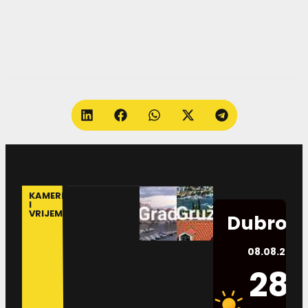
KAMERE
I
VRIJEME
Dubrovn
08.08.2026.
28