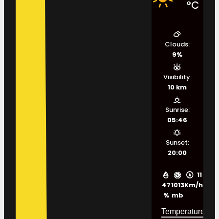
°C
Clouds:
9%
Visibility:
10 km
Sunrise:
05:46
Sunset:
20:00
11
47
1013
Km/h
%
mb