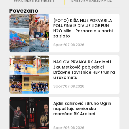
PROMJENE U KALENDARU VATERPOLA Final Eight u Beogradu pomaknut za početak lipnja
‘KORAK PO KORAK DO NASLOVA’ Košarkašice Raguse izborile Final Four Kupa Ružice Meglaj Rimac
Povezano
(FOTO) KIŠA NIJE POKVARILA
POLUFINALE DIVLJE LIGE FUN
H2O Mlini i Porporela u borbi
za zlato
Sport
07.08.2026
NASLOV PRVAKA RK Ardiaei i
ŽRK Metković pobjednici
Državne završnice HEP trunira
u rukometu
Sport
07.08.2026
Ajdin Zahirović i Bruno Ugrin
napuštaju seniorsku
momčad RK Ardiaei
Sport
06.08.2026