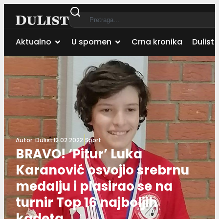
Aktualno
U spomen
Crna kronika
Dulist 
Autor:
Dulist
12.02.2022.
Sport
BRAVO! ‘Pitur’ Luka
Karanović osvojio srebrnu
medalju i plasirao se na
turnir Top 16 najboljih
kadeta