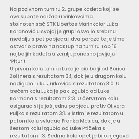
Na pozivnom turniru 2. grupe kadeta koji se
ove subote održao u Vinkovcima,
stolnotenisač STK Libertas Marinkolor Luka
Karanović u svojoj je grupi osvojio srebrnu
medalju s pet pobjeda i dva poraza te je time
ostvario pravo na nastup na turniru Top 16
najboljih kadeta u zemlji, ponosno javljaju
‘Pituri!
U prvom kolu turnira Luka je bio bolji od Borisa
Zoltnera s rezultatom 3:1, dok je u drugom kolu
nadigrao Luku Jurkovića s rezultatom 3:0. U
trećem kolu Luka je pak izgubio od Luke
Kormana s rezultatom 2:3. U četvrtom kolu
osigurao si je još jednu pobjedu protiv Olivera
Puljka s rezultatom 3:1. S istim je rezultatom u
petom kolu svladao Franka Mesića, dok je u
šestom kolu izgubio od Luke Ptičeka s
rezultatom 1:3. Sedmo kolo opet je bilo njegovo