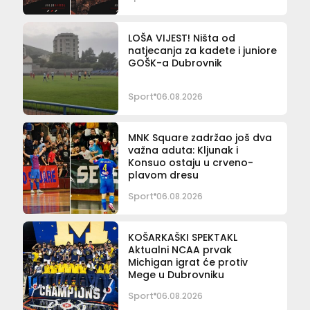
LOŠA VIJEST! Ništa od
natjecanja za kadete i juniore
GOŠK-a Dubrovnik
Sport
06.08.2026
MNK Square zadržao još dva
važna aduta: Kljunak i
Konsuo ostaju u crveno-
plavom dresu
Sport
06.08.2026
KOŠARKAŠKI SPEKTAKL
Aktualni NCAA prvak
Michigan igrat će protiv
Mege u Dubrovniku
Sport
06.08.2026