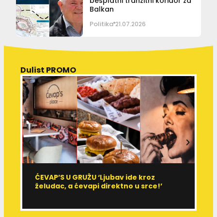
besplatni tranzitni koridor za
Balkan
Politika
21.07.2026
Dulist PROMO
ĆEVAP’S U GRUŽU ‘Ljubav ide kroz
V
želudac, a ćevapi direktno u srce!’
d