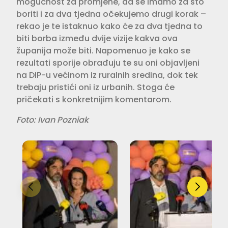
mogućnost za promjene, da se imamo za što
boriti i za dva tjedna očekujemo drugi korak –
rekao je te istaknuo kako će za dva tjedna to
biti borba između dvije vizije kakva ova
županija može biti. Napomenuo je kako se
rezultati sporije obrađuju te su oni objavljeni
na DIP-u većinom iz ruralnih sredina, dok tek
trebaju pristići oni iz urbanih. Stoga će
pričekati s konkretnijim komentarom.
Foto: Ivan Pozniak