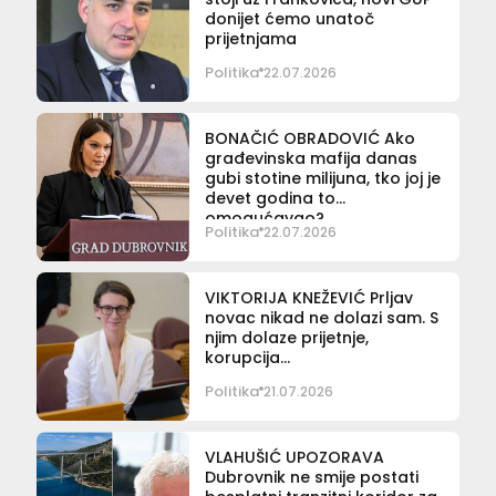
donijet ćemo unatoč
prijetnjama
Politika
22.07.2026
BONAČIĆ OBRADOVIĆ Ako
građevinska mafija danas
gubi stotine milijuna, tko joj je
devet godina to
omogućavao?
Politika
22.07.2026
VIKTORIJA KNEŽEVIĆ Prljav
novac nikad ne dolazi sam. S
njim dolaze prijetnje,
korupcija…
Politika
21.07.2026
VLAHUŠIĆ UPOZORAVA
Dubrovnik ne smije postati