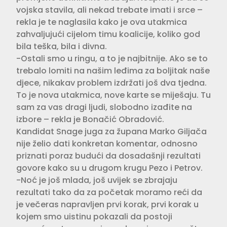
vojska stavila, ali nekad trebate imati i srce –
rekla je te naglasila kako je ova utakmica
zahvaljujući cijelom timu koalicije, koliko god
bila teška, bila i divna.
-Ostali smo u ringu, a to je najbitnije. Ako se to
trebalo lomiti na našim leđima za boljitak naše
djece, nikakav problem izdržati još dva tjedna.
To je nova utakmica, nove karte se miješaju. Tu
sam za vas dragi ljudi, slobodno izađite na
izbore – rekla je Bonačić Obradović.
Kandidat Snage juga za župana Marko Giljača
nije želio dati konkretan komentar, odnosno
priznati poraz budući da dosadašnji rezultati
govore kako su u drugom krugu Pezo i Petrov.
-Noć je još mlada, još uvijek se zbrajaju
rezultati tako da za početak moramo reći da
je večeras napravljen prvi korak, prvi korak u
kojem smo uistinu pokazali da postoji