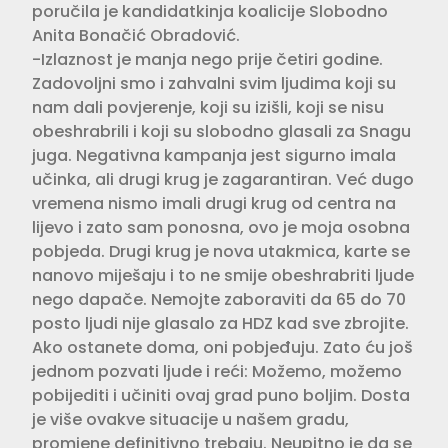
poručila je kandidatkinja koalicije Slobodno
Anita Bonačić Obradović.
-Izlaznost je manja nego prije četiri godine.
Zadovoljni smo i zahvalni svim ljudima koji su
nam dali povjerenje, koji su izišli, koji se nisu
obeshrabrili i koji su slobodno glasali za Snagu
juga. Negativna kampanja jest sigurno imala
učinka, ali drugi krug je zagarantiran. Već dugo
vremena nismo imali drugi krug od centra na
lijevo i zato sam ponosna, ovo je moja osobna
pobjeda. Drugi krug je nova utakmica, karte se
nanovo miješaju i to ne smije obeshrabriti ljude
nego dapače. Nemojte zaboraviti da 65 do 70
posto ljudi nije glasalo za HDZ kad sve zbrojite.
Ako ostanete doma, oni pobjeđuju. Zato ću još
jednom pozvati ljude i reći: Možemo, možemo
pobijediti i učiniti ovaj grad puno boljim. Dosta
je više ovakve situacije u našem gradu,
promjene definitivno trebaju. Neupitno je da se