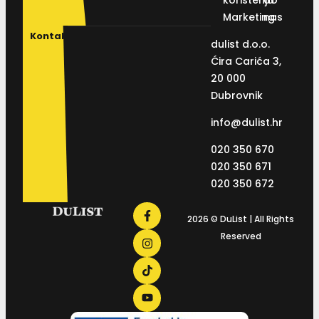
Marketing
nas
Kontakt
dulist d.o.o.
Ćira Carića 3,
20 000
Dubrovnik
info@dulist.hr
020 350 670
020 350 671
020 350 672
2026 © DuList | All Rights
Reserved