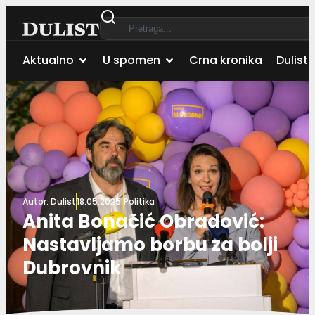
Aktualno
U spomen
Crna kronika
Dulist 
Autor:
Dulist
18.05.2025.
Politika
Anita Bonačić Obradović:
Nastavljamo borbu za bolji
Dubrovnik