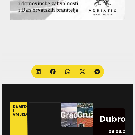
KAMERE
I
VRIJEME
Dubrovn
09.08.2026.