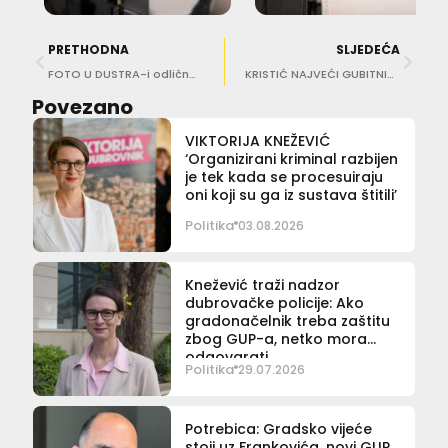
PRETHODNA
SLJEDEĆA
FOTO U DUSTRA-i odlična atmosfera. Raguž ostaje na dva mandata?
KRISTIĆ NAJVEĆI GUBITNIK Ovo je budući sastav Gradskog vijeća
Povezano
VIKTORIJA KNEŽEVIĆ
‘Organizirani kriminal razbijen
je tek kada se procesuiraju
oni koji su ga iz sustava štitili’
Politika
03.08.2026
Knežević traži nadzor
dubrovačke policije: Ako
gradonačelnik treba zaštitu
zbog GUP-a, netko mora
odgovarati
Politika
29.07.2026
Potrebica: Gradsko vijeće
stoji uz Frankovića, novi GUP