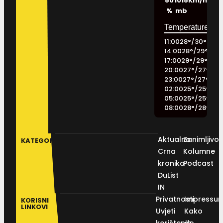
50
1015
Km/h
%
mb
11:00
28
°
/
30
°
14:00
28
°
/
29
°
17:00
29
°
/
29
°
20:00
27
°
/
27
°
23:00
27
°
/
27
°
02:00
25
°
/
25
°
05:00
25
°
/
25
°
08:00
28
°
/
28
°
Aktualno
Zanimljivos
KATEGORIJE
Crna
Kolumne
kronika
Podcast
DuList
IN
Privatnosti
Impressu
KORISNI
LINKOVI
Uvjeti
Kako
korištenja
do