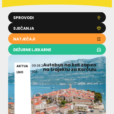
SPROVODI
SJEĆANJA
NATJEČAJI
DEŽURNE LJEKARNE
Autobus na kat zapeo
09.08.2
AKTUA
na trajektu za Korčulu
026
LNO