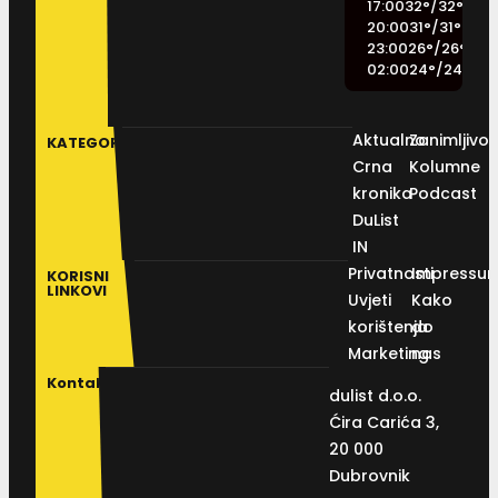
17:00
32
°
/
32
°
20:00
31
°
/
31
°
23:00
26
°
/
26
°
02:00
24
°
/
24
°
Aktualno
Zanimljivos
KATEGORIJE
Crna
Kolumne
kronika
Podcast
DuList
IN
Privatnosti
Impressu
KORISNI
LINKOVI
Uvjeti
Kako
korištenja
do
Marketing
nas
Kontakt
dulist d.o.o.
Ćira Carića 3,
20 000
Dubrovnik