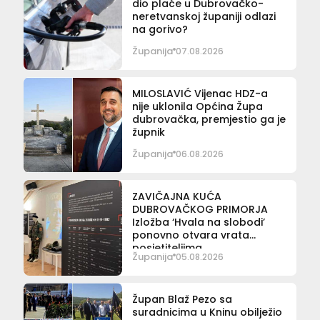
dio plaće u Dubrovačko-
neretvanskoj županiji odlazi
na gorivo?
Županija
07.08.2026
MILOSLAVIĆ Vijenac HDZ-a
nije uklonila Općina Župa
dubrovačka, premjestio ga je
župnik
Županija
06.08.2026
ZAVIČAJNA KUĆA
DUBROVAČKOG PRIMORJA
Izložba ‘Hvala na slobodi’
ponovno otvara vrata
posjetiteljima
Županija
05.08.2026
Župan Blaž Pezo sa
suradnicima u Kninu obilježio