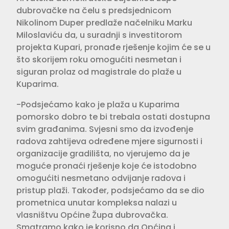
dubrovačke na čelu s predsjednicom
Nikolinom Duper predlaže načelniku Marku
Miloslaviću da, u suradnji s investitorom
projekta Kupari, pronađe rješenje kojim će se u
što skorijem roku omogućiti nesmetan i
siguran prolaz od magistrale do plaže u
Kuparima.
-Podsjećamo kako je plaža u Kuparima
pomorsko dobro te bi trebala ostati dostupna
svim građanima. Svjesni smo da izvođenje
radova zahtijeva određene mjere sigurnosti i
organizacije gradilišta, no vjerujemo da je
moguće pronaći rješenje koje će istodobno
omogućiti nesmetano odvijanje radova i
pristup plaži. Također, podsjećamo da se dio
prometnica unutar kompleksa nalazi u
vlasništvu Općine Župa dubrovačka.
Smatramo kako je korisno da Općina i