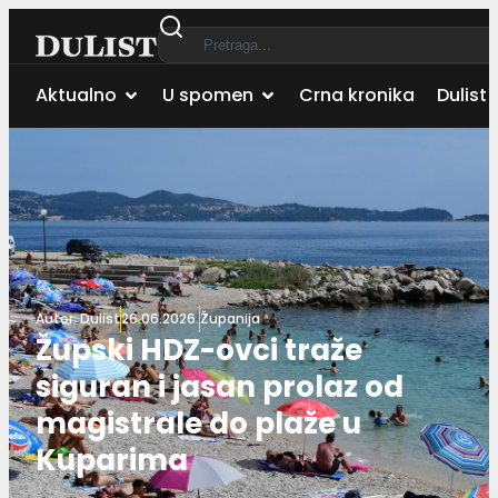
Aktualno
U spomen
Crna kronika
Dulist 
Autor:
Dulist
26.06.2026.
Županija
Župski HDZ-ovci traže
siguran i jasan prolaz od
magistrale do plaže u
Kuparima