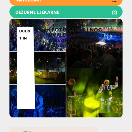
DEŽURNE LJEKARNE
(FOTO/VIDEO) NOĆ
07.08.2
DULIS
UVALE Publika uglas
026
T IN
pjevala Bebekove
hitove