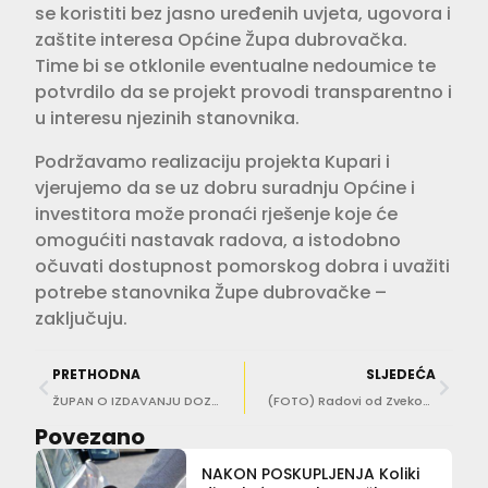
se koristiti bez jasno uređenih uvjeta, ugovora i
zaštite interesa Općine Župa dubrovačka.
Time bi se otklonile eventualne nedoumice te
potvrdilo da se projekt provodi transparentno i
u interesu njezinih stanovnika.
Podržavamo realizaciju projekta Kupari i
vjerujemo da se uz dobru suradnju Općine i
investitora može pronaći rješenje koje će
omogućiti nastavak radova, a istodobno
očuvati dostupnost pomorskog dobra i uvažiti
potrebe stanovnika Župe dubrovačke –
zaključuju.
PRETHODNA
SLJEDEĆA
ŽUPAN O IZDAVANJU DOZVOLA ZA APARTMANE: Učinkoviti smo, ažurni i sve radimo po zakonu
(FOTO) Radovi od Zvekovice do Oboda pred samim krajem
Povezano
NAKON POSKUPLJENJA Koliki