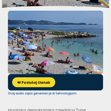
🔊 Poslušaj članak
Ovaj audio zapis generiran je AI tehnologijom
Hrvatska demokratska zajednica Župe