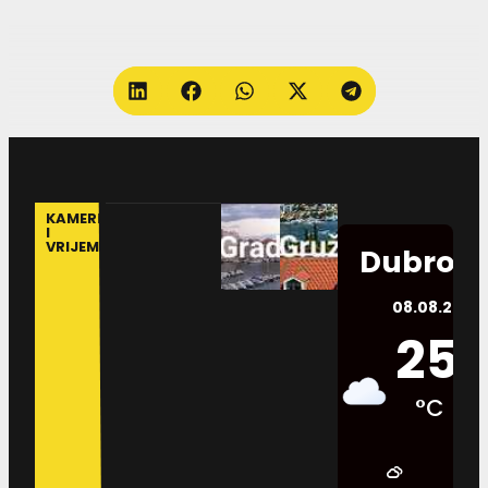
KAMERE
I
VRIJEME
Dubrovn
08.08.2026.
25
°C