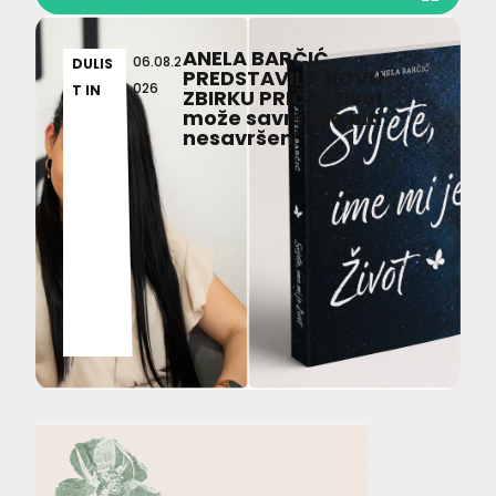
ANELA BARČIĆ
06.08.2
DULIS
PREDSTAVILA NOVU
026
T IN
ZBIRKU PRIČA ‘Život
može savršeno biti
nesavršen’