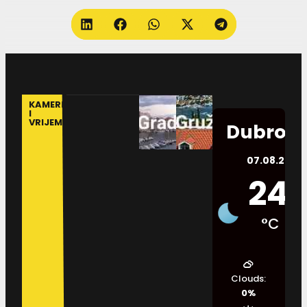
KAMERE
I
VRIJEME
Dubrovn
07.08.2026.
24
°C
Clouds:
0%