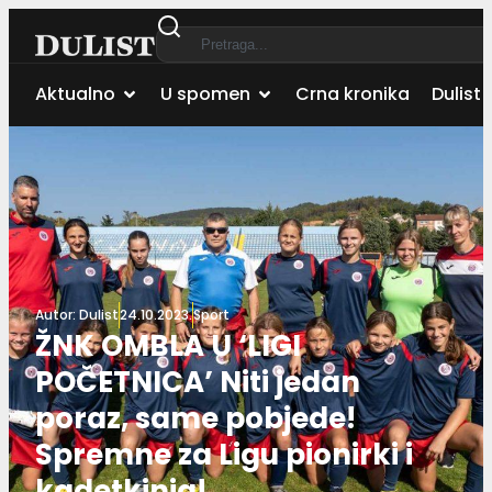
Aktualno
U spomen
Crna kronika
Dulist 
Autor:
Dulist
24.10.2023.
Sport
ŽNK OMBLA U ‘LIGI
POČETNICA’ Niti jedan
poraz, same pobjede!
Spremne za Ligu pionirki i
kadetkinja!