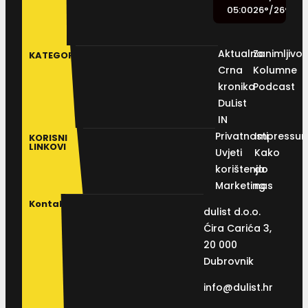
05:00
26
°
/
26
°
Aktualno
Zanimljivos
KATEGORIJE
Crna
Kolumne
kronika
Podcast
DuList
IN
Privatnosti
Impressu
KORISNI
LINKOVI
Uvjeti
Kako
korištenja
do
Marketing
nas
Kontakt
dulist d.o.o.
Ćira Carića 3,
20 000
Dubrovnik
info@dulist.hr