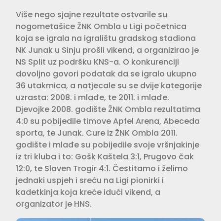
Više nego sjajne rezultate ostvarile su
nogometašice ŽNK Ombla u Ligi početnica
koja se igrala na igralištu gradskog stadiona
NK Junak u Sinju prošli vikend, a organizirao je
NS Split uz podršku KNS-a. O konkurenciji
dovoljno govori podatak da se igralo ukupno
36 utakmica, a natjecale su se dvije kategorije
uzrasta: 2008. i mlađe, te 2011. i mlađe.
Djevojke 2008. godište ŽNK Ombla rezultatima
4:0 su pobijedile timove Apfel Arena, Abeceda
sporta, te Junak. Cure iz ŽNK Ombla 2011.
godište i mlađe su pobijedile svoje vršnjakinje
iz tri kluba i to: Gošk Kaštela 3:1, Prugovo čak
12:0, te Slaven Trogir 4:1. Čestitamo i želimo
jednaki uspjeh i sreću na Ligi pionirki i
kadetkinja koja kreće idući vikend, a
organizator je HNS.