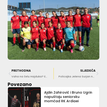
PRETHODNA
SLJEDEĆA
Vaha na čelu Hajduka? Evo što je o tome rekao u podcastu DuLista
Policajka Jelena Surjan najbrža na MUP-ovom Prvenstvu Hrvatske!
Povezano
Ajdin Zahirović i Bruno Ugrin
napuštaju seniorsku
momčad RK Ardiaei