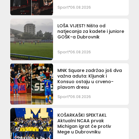
Sport
06.08.2026
LOŠA VIJEST! Ništa od
natjecanja za kadete i juniore
GOŠK-a Dubrovnik
Sport
06.08.2026
MNK Square zadržao još dva
važna aduta: Kljunak i
Konsuo ostaju u crveno-
plavom dresu
Sport
06.08.2026
KOŠARKAŠKI SPEKTAKL
Aktualni NCAA prvak
Michigan igrat će protiv
Mege u Dubrovniku