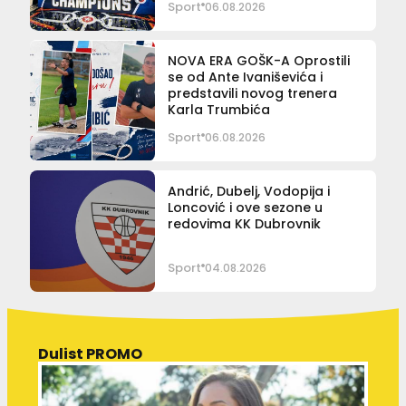
Sport
06.08.2026
NOVA ERA GOŠK-A Oprostili
se od Ante Ivaniševića i
predstavili novog trenera
Karla Trumbića
Sport
06.08.2026
Andrić, Dubelj, Vodopija i
Loncović i ove sezone u
redovima KK Dubrovnik
Sport
04.08.2026
Dulist PROMO