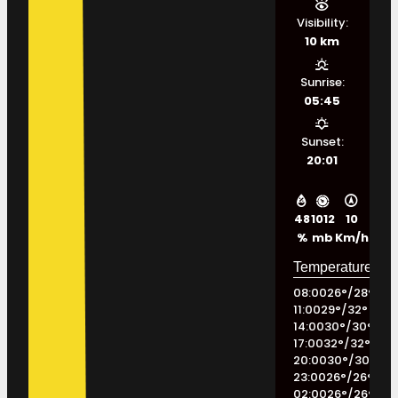
Visibility:
10 km
Sunrise:
05:45
Sunset:
20:01
48
1012
10
%
mb
Km/h
08:00
26
°
/
28
°
11:00
29
°
/
32
°
14:00
30
°
/
30
°
17:00
32
°
/
32
°
20:00
30
°
/
30
°
23:00
26
°
/
26
°
02:00
26
°
/
26
°