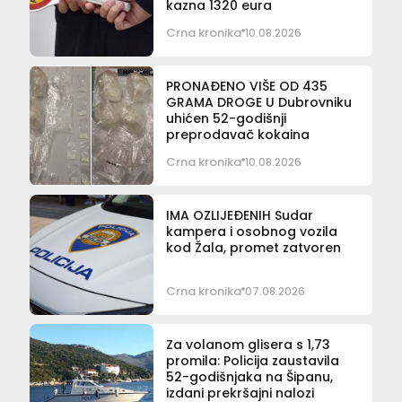
kazna 1320 eura
Crna kronika
10.08.2026
PRONAĐENO VIŠE OD 435
GRAMA DROGE U Dubrovniku
uhićen 52-godišnji
preprodavač kokaina
Crna kronika
10.08.2026
IMA OZLIJEĐENIH Sudar
kampera i osobnog vozila
kod Žala, promet zatvoren
Crna kronika
07.08.2026
Za volanom glisera s 1,73
promila: Policija zaustavila
52-godišnjaka na Šipanu,
izdani prekršajni nalozi