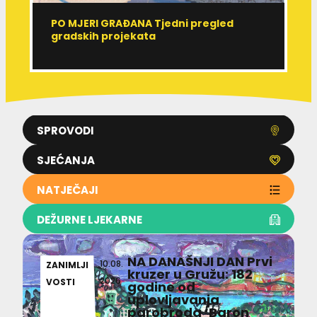
PO MJERI GRAĐANA Tjedni pregled
Ć
gradskih projekata
ž
SPROVODI
SJEĆANJA
NATJEČAJI
DEŽURNE LJEKARNE
NA DANAŠNJI DAN Prvi
10.08.
ZANIMLJI
kruzer u Gružu: 182
2026
VOSTI
godine od
uplovljavanja
parobroda ‘Baron