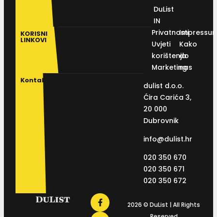
DuList
IN
Privatnosti
Impressu
KORISNI
LINKOVI
Uvjeti
Kako
korištenja
do
Marketing
nas
Kontakt
dulist d.o.o.
Ćira Carića 3,
20 000
Dubrovnik
info@dulist.hr
020 350 670
020 350 671
020 350 672
2026 © DuList | All Rights
Reserved