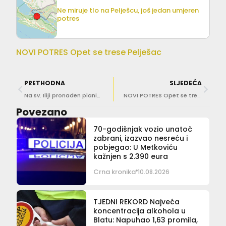
Ne miruje tlo na Pelješcu, još jedan umjeren
potres
NOVI POTRES Opet se trese Pelješac
PRETHODNA
SLJEDEĆA
Na sv. Iliji pronađen planinar u besvijesti, preminuo je
NOVI POTRES Opet se trese Pelješac
Povezano
70-godišnjak vozio unatoč
zabrani, izazvao nesreću i
pobjegao: U Metkoviću
kažnjen s 2.390 eura
Crna kronika
10.08.2026
TJEDNI REKORD Najveća
koncentracija alkohola u
Blatu: Napuhao 1,63 promila,