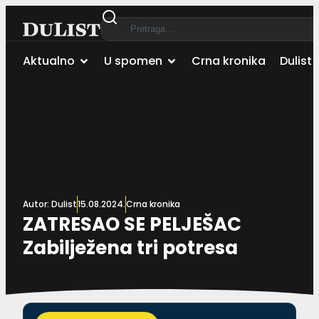
Aktualno
U spomen
Crna kronika
Dulist 
Autor:
Dulist
15.08.2024.
Crna kronika
ZATRESAO SE PELJEŠAC
Zabilježena tri potresa