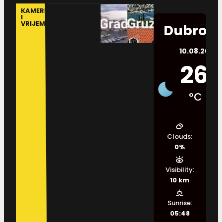
KAMERE
I
VRIJEME
Dubrovn
10.08.2026.
26
°C
Clouds:
0%
Visibility:
10 km
Sunrise:
05:48