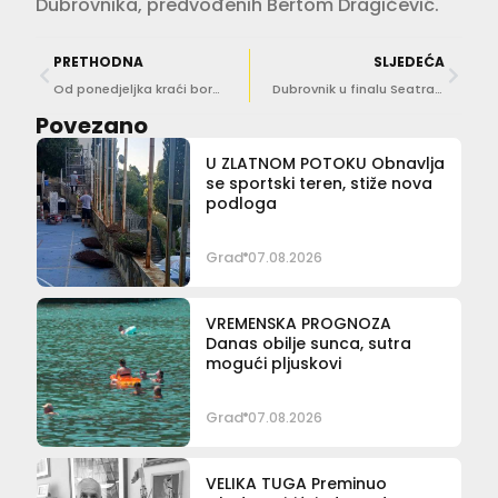
Dubrovnika, predvođenih Bertom Dragičević.
PRETHODNA
SLJEDEĆA
Od ponedjeljka kraći boravak na Lokrumu
Dubrovnik u finalu Seatrade Cruise nagrade za destinaciju godine
Povezano
U ZLATNOM POTOKU Obnavlja
se sportski teren, stiže nova
podloga
Grad
07.08.2026
VREMENSKA PROGNOZA
Danas obilje sunca, sutra
mogući pljuskovi
Grad
07.08.2026
VELIKA TUGA Preminuo