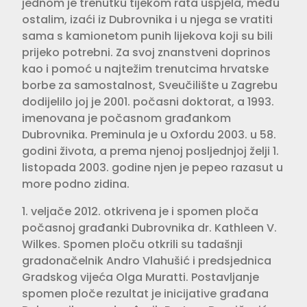
jednom je trenutku tijekom rata uspjela, među
ostalim, izaći iz Dubrovnika i u njega se vratiti
sama s kamionetom punih lijekova koji su bili
prijeko potrebni. Za svoj znanstveni doprinos
kao i pomoć u najtežim trenutcima hrvatske
borbe za samostalnost, Sveučilište u Zagrebu
dodijelilo joj je 2001. počasni doktorat, a 1993.
imenovana je počasnom građankom
Dubrovnika. Preminula je u Oxfordu 2003. u 58.
godini života, a prema njenoj posljednjoj želji 1.
listopada 2003. godine njen je pepeo razasut u
more podno zidina.
1. veljače 2012. otkrivena je i spomen ploča
počasnoj građanki Dubrovnika dr. Kathleen V.
Wilkes. Spomen ploču otkrili su tadašnji
gradonačelnik Andro Vlahušić i predsjednica
Gradskog vijeća Olga Muratti. Postavljanje
spomen ploče rezultat je inicijative građana