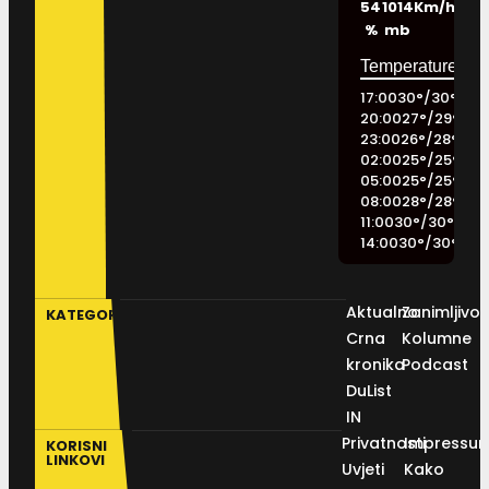
54
1014
Km/h
%
mb
17:00
30
°
/
30
°
20:00
27
°
/
29
°
23:00
26
°
/
28
°
02:00
25
°
/
25
°
05:00
25
°
/
25
°
08:00
28
°
/
28
°
11:00
30
°
/
30
°
14:00
30
°
/
30
°
Aktualno
Zanimljivos
KATEGORIJE
Crna
Kolumne
kronika
Podcast
DuList
IN
Privatnosti
Impressu
KORISNI
LINKOVI
Uvjeti
Kako