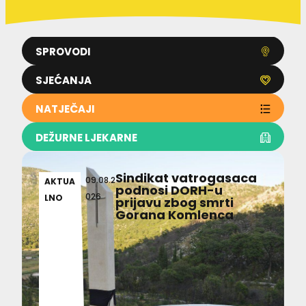
SPROVODI
SJEĆANJA
NATJEČAJI
DEŽURNE LJEKARNE
Sindikat vatrogasaca
09.08.2
AKTUA
podnosi DORH-u
026
LNO
prijavu zbog smrti
Gorana Komlenca