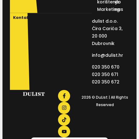
korištenja
do
Marketing
nas
Kontakt
dulist d.o.o.
Ćira Carića 3,
20 000
Dubrovnik
info@dulist.hr
020 350 670
020 350 671
020 350 672
2026 © DuList | All Rights
Reserved