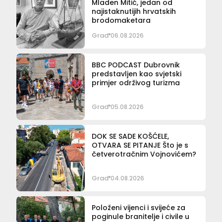
Mladen Mitić, jedan od
najistaknutijih hrvatskih
brodomaketara
Grad
06.08.2026
BBC PODCAST Dubrovnik
predstavljen kao svjetski
primjer održivog turizma
Grad
05.08.2026
DOK SE SADE KOŠĆELE,
OTVARA SE PITANJE Što je s
četverotračnim Vojnovićem?
Grad
04.08.2026
Položeni vijenci i svijeće za
poginule branitelje i civile u