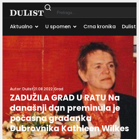
Aktualno
U spomen
Crna kronika
Dulist 
Autor:
Dulist
21.08.2022.
Grad
ZADUŽILA GRAD U RATU Na
današnji dan preminula je
počasna građanka
Dubrovnika Kathleen Wilkes