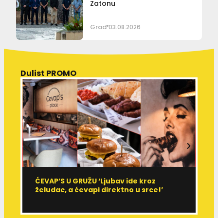
Zatonu
Grad
03.08.2026
Dulist PROMO
ĆEVAP’S U GRUŽU ‘Ljubav ide kroz
V
želudac, a ćevapi direktno u srce!’
d