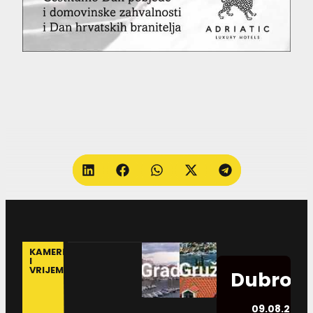
KAMERE
I
VRIJEME
Dubrovn
09.08.2026.