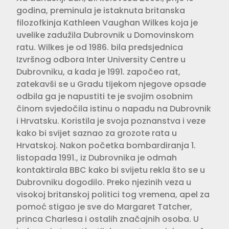
godina, preminula je istaknuta britanska
filozofkinja Kathleen Vaughan Wilkes koja je
uvelike zadužila Dubrovnik u Domovinskom
ratu. Wilkes je od 1986. bila predsjednica
Izvršnog odbora Inter University Centre u
Dubrovniku, a kada je 1991. započeo rat,
zatekavši se u Gradu tijekom njegove opsade
odbila ga je napustiti te je svojim osobnim
činom svjedočila istinu o napadu na Dubrovnik
i Hrvatsku. Koristila je svoja poznanstva i veze
kako bi svijet saznao za grozote rata u
Hrvatskoj. Nakon početka bombardiranja 1.
listopada 1991., iz Dubrovnika je odmah
kontaktirala BBC kako bi svijetu rekla što se u
Dubrovniku dogodilo. Preko njezinih veza u
visokoj britanskoj politici tog vremena, apel za
pomoć stigao je sve do Margaret Tatcher,
princa Charlesa i ostalih značajnih osoba. U