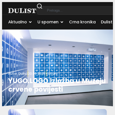
Aktualno
U spomen
Crna kronika
Dulist 
Autor:
Dulist
20.06.2025.
Kultura
YUGO.LOGO Izložba u Muzeju
crvene povijesti