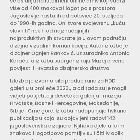
se oslanja na istoimeni online arhiv koji sadrži
više od 400 znakova i logotipa s prostora
Jugoslavije nastalih od polovice 20. stoljeća
do 1990-ih godina. Oni tvore svojevrsnu „kuću
slavnih“ nekih od najznačajnijih i
najproduktivnijih stvaratelja u ovom području
dizajna vizualnih komunikacija. Autor izložbe je
dizajner Ognjen Ranković, uz suradnika Antonia
Karaču, a izložbu suorganiziraju Muzej crvene
povijesti i Hrvatsko dizajnersko društvo.
Izložba je izvorno bila producirana za HDD
galeriju u proljeće 2023., a od tada su je mogli
vidjeti posjetitelji desetaka galerija i muzeja
Hrvatske, Bosne i Hercegovine, Makedonije,
Srbije i Crne gore. Izložbu nadopunjuje tiskana
publikacija u kojoj su objavljeni radovi 142
jugoslavenska dizajnera. Njihova djela u formi
znakova i logotipova pamtljiv su i čitljiv oblik