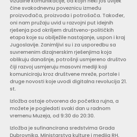
vizualne komunikacije, od kojih neki još uvijek
čine svakodnevnu poveznicu između
proizvođača, proizvoda i potrošača. Također,
oni nam pružaju uvid u razvojni put idejnih
rješenja pod okriljem društveno-političkih
etapa koje su obilježile nastajanje, uspon i kraj
Jugoslavije. Zanimljivi su i za usporedbu sa
suvremenim dizajnerskim rješenjima koja
oblikuju današnje, potrošnji usmjereno društvo
čiji razvoj usmjeruju masovni mediji koji
komuniciraju kroz društvene mreže, portale i
druge novosti koje uvodi digitalna revolucija 21.
st.
Izložba ostaje otvorena do početka rujna, a
možete je pogledati svaki dan u radnom
vremenu Muzeja, od 9:30 do 20:30.
Izložba je sufinancirana sredstvima Grada
Dubrovnika, Ministarstva kulture i medija RH,