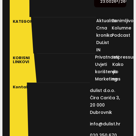
23:00
26
°
/
26
°
Aktualno
Zanimljivos
KATEGORIJE
Crna
Kolumne
kronika
Podcast
DuList
IN
Privatnosti
Impressu
KORISNI
LINKOVI
Uvjeti
Kako
korištenja
do
Marketing
nas
Kontakt
dulist d.o.o.
Ćira Carića 3,
20 000
Dubrovnik
info@dulist.hr
020 350 670