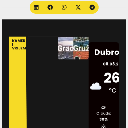
KAMERE
I
VRIJEME
Dubrovn
08.08.2026.
26
°C
Clouds:
30%