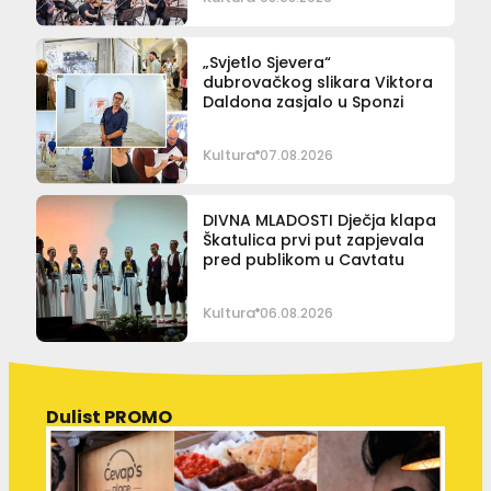
„Svjetlo Sjevera“
dubrovačkog slikara Viktora
Daldona zasjalo u Sponzi
Kultura
07.08.2026
DIVNA MLADOSTI Dječja klapa
Škatulica prvi put zapjevala
pred publikom u Cavtatu
Kultura
06.08.2026
Dulist PROMO