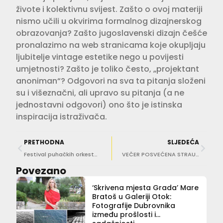
živote i kolektivnu svijest. Zašto o ovoj materiji
nismo učili u okvirima formalnog dizajnerskog
obrazovanja? Zašto jugoslavenski dizajn češće
pronalazimo na web stranicama koje okupljaju
ljubitelje vintage estetike nego u povijesti
umjetnosti? Zašto je toliko često, „projektant
anoniman“? Odgovori na sva ta pitanja složeni
su i višeznačni, ali upravo su pitanja (a ne
jednostavni odgovori) ono što je istinska
inspiracija istraživača.
PRETHODNA
SLJEDEĆA
Festival puhačkih orkestara ovu subotu u Stonu
VEČER POSVEĆENA STRAUSSU Gala koncert u Kneževom dvoru oduševio publiku
Povezano
‘Skrivena mjesta Grada’ Mare
Bratoš u Galeriji Otok:
Fotografije Dubrovnika
između prošlosti i