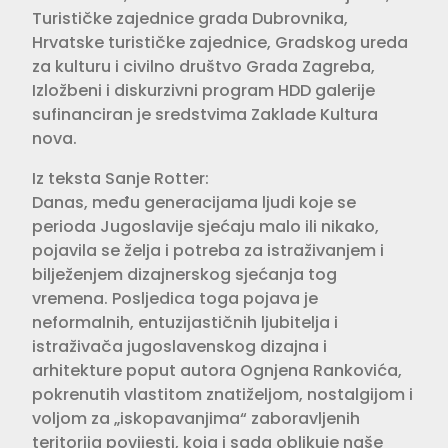
Turističke zajednice grada Dubrovnika,
Hrvatske turističke zajednice, Gradskog ureda
za kulturu i civilno društvo Grada Zagreba,
Izložbeni i diskurzivni program HDD galerije
sufinanciran je sredstvima Zaklade Kultura
nova.
Iz teksta Sanje Rotter:
Danas, među generacijama ljudi koje se
perioda Jugoslavije sjećaju malo ili nikako,
pojavila se želja i potreba za istraživanjem i
bilježenjem dizajnerskog sjećanja tog
vremena. Posljedica toga pojava je
neformalnih, entuzijastičnih ljubitelja i
istraživača jugoslavenskog dizajna i
arhitekture poput autora Ognjena Rankovića,
pokrenutih vlastitom znatiželjom, nostalgijom i
voljom za „iskopavanjima“ zaboravljenih
teritorija povijesti, koja i sada oblikuje naše