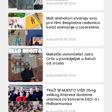
sadašnjosti
Kultura
08.08.2026
Mali animatori stvaraju svoj
prvi film: Besplatna radionica
kolaž animacije u Lazaretima
Kultura
08.08.2026
Meksički violončelist Jairo
Ortiz u ponedjeljak u Saloči
od zrcala
Kultura
08.08.2026
TRAŽI SE MJESTO VIŠE! Zbog
velikog interesa dodatne
ulaznice za koncerte DSO-a i
Philharmonixa
Kultura
08.08.2026