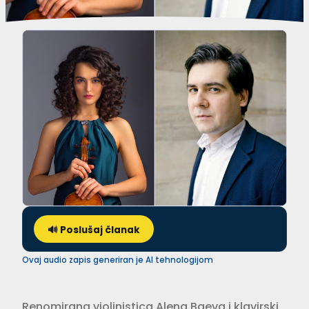
🔊 Poslušaj članak
Ovaj audio zapis generiran je AI tehnologijom
Renomirana violinistica Alena Baeva i klavirski