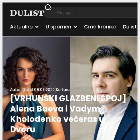
Aktualno
U spomen
Crna kronika
Dulist 
Autor:
Dulist
09.08.2022.
Kultura
[VRHUNSKI GLAZBENI SPOJ]
Alena Baeva i Vadym
Kholodenko večeras u
Dvoru