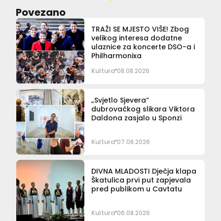
Povezano
TRAŽI SE MJESTO VIŠE! Zbog
velikog interesa dodatne
ulaznice za koncerte DSO-a i
Philharmonixa
Kultura
08.08.2026
„Svjetlo Sjevera“
dubrovačkog slikara Viktora
Daldona zasjalo u Sponzi
Kultura
07.08.2026
DIVNA MLADOSTI Dječja klapa
Škatulica prvi put zapjevala
pred publikom u Cavtatu
Kultura
06.08.2026