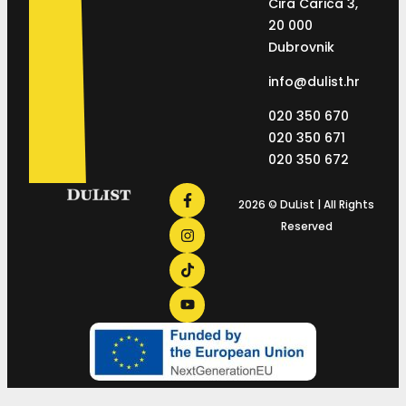
Ćira Carića 3,
20 000
Dubrovnik
info@dulist.hr
020 350 670
020 350 671
020 350 672
2026 © DuList | All Rights
Reserved