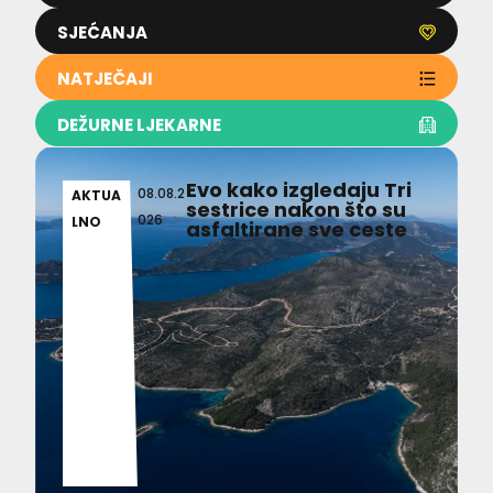
SJEĆANJA
NATJEČAJI
DEŽURNE LJEKARNE
Evo kako izgledaju Tri
08.08.2
AKTUA
sestrice nakon što su
026
LNO
asfaltirane sve ceste