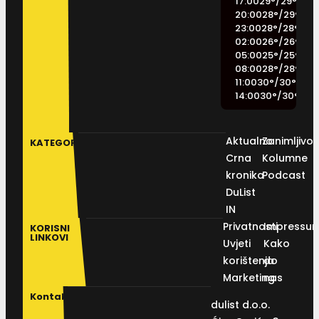
17:00
29
°
/
29
°
20:00
28
°
/
29
°
23:00
28
°
/
28
°
02:00
26
°
/
26
°
05:00
25
°
/
25
°
08:00
28
°
/
28
°
11:00
30
°
/
30
°
14:00
30
°
/
30
°
Aktualno
Zanimljivos
KATEGORIJE
Crna
Kolumne
kronika
Podcast
DuList
IN
Privatnosti
Impressu
KORISNI
LINKOVI
Uvjeti
Kako
korištenja
do
Marketing
nas
Kontakt
dulist d.o.o.