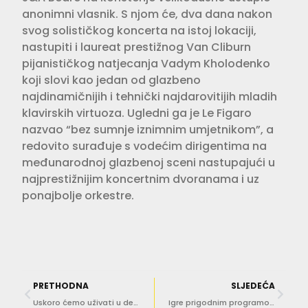
anonimni vlasnik. S njom će, dva dana nakon
svog solističkog koncerta na istoj lokaciji,
nastupiti i laureat prestižnog Van Cliburn
pijanističkog natjecanja Vadym Kholodenko
koji slovi kao jedan od glazbeno
najdinamičnijih i tehnički najdarovitijih mladih
klavirskih virtuoza. Ugledni ga je Le Figaro
nazvao “bez sumnje iznimnim umjetnikom”, a
redovito surađuje s vodećim dirigentima na
međunarodnoj glazbenoj sceni nastupajući u
najprestižnijim koncertnim dvoranama i uz
ponajbolje orkestre.
PRETHODNA
SLJEDEĆA
Uskoro ćemo uživati u desetom izdanju festivala ‘Dubrovnik u pozno ljeto’
Igre prigodnim programom obilježile 750 godina od proglašenja Dubrovačkog statuta