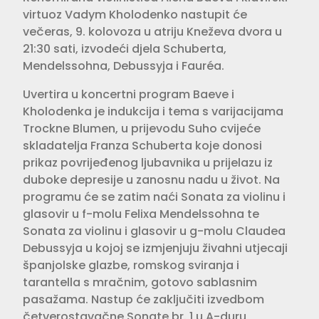
virtuoz Vadym Kholodenko nastupit će
večeras, 9. kolovoza u atriju Kneževa dvora u
21:30 sati, izvodeći djela Schuberta,
Mendelssohna, Debussyja i Fauréa.
Uvertira u koncertni program Baeve i
Kholodenka je indukcija i tema s varijacijama
Trockne Blumen, u prijevodu Suho cvijeće
skladatelja Franza Schuberta koje donosi
prikaz povrijeđenog ljubavnika u prijelazu iz
duboke depresije u zanosnu nadu u život. Na
programu će se zatim naći Sonata za violinu i
glasovir u f-molu Felixa Mendelssohna te
Sonata za violinu i glasovir u g-molu Claudea
Debussyja u kojoj se izmjenjuju živahni utjecaji
španjolske glazbe, romskog sviranja i
tarantella s mračnim, gotovo sablasnim
pasažama. Nastup će zaključiti izvedbom
četverostavačne Sonate br. 1 u A-duru