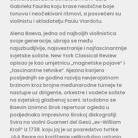
Gabriela Fauréa koju krase neobične boje
tonova i neočekivani ritmovi, a posvećeni su
violinistu i skladatelju Paulu Viardotu.
Alena Baeva, jedna od najboljih violinistica
svoje generacije, ubraja se među
najuzbudljivije, najsvestranije i najfascinantnije
svjetske soliste. New York Classical Review
opisao je kao umjetnicu „magnetske pojave“ i
„fascinantne tehnike“. Njezina karijera
posljednjih se godina razvija nevjerojatnom
brzinom kroz brojne međunarodne turneje te
nastupe uz dirigente, orkestre i vodeće soliste
na svjetskoj glazbenoj sceni. Istodobno se
Baevin iznimno širok repertoar ogleda u
podjednako impresivno širokoj diskografiji.
Svira na violini Guarneri del Gesù „ex-William
Kroll“ iz 1738. koju joj je uz posredstvo tvrtke
J&A Beare na korištenje velikodušno ustupio