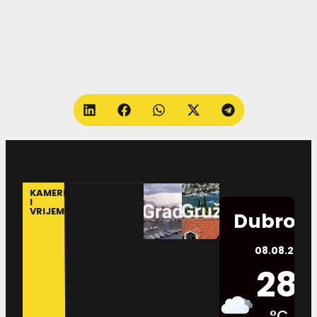
KAMERE
I
VRIJEME
Dubrovn
08.08.2026.
28
°C