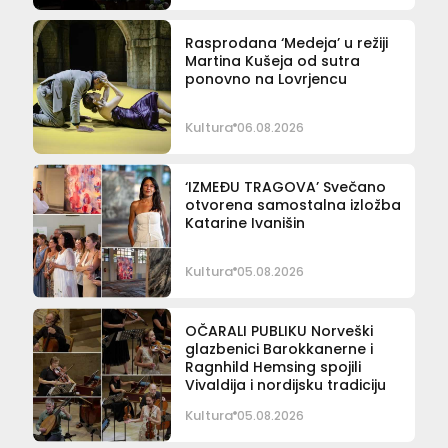
Rasprodana ‘Medeja’ u režiji
Martina Kušeja od sutra
ponovno na Lovrjencu
Kultura
06.08.2026
‘IZMEĐU TRAGOVA’ Svečano
otvorena samostalna izložba
Katarine Ivanišin
Kultura
05.08.2026
OČARALI PUBLIKU Norveški
glazbenici Barokkanerne i
Ragnhild Hemsing spojili
Vivaldija i nordijsku tradiciju
Kultura
05.08.2026