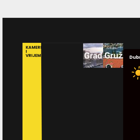
KAMERE
I
VRIJEME
Dub