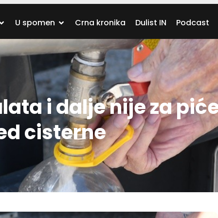
U spomen
Crna kronika
Dulist IN
Podcast
ata i dalje nije za piće
ed cisterne