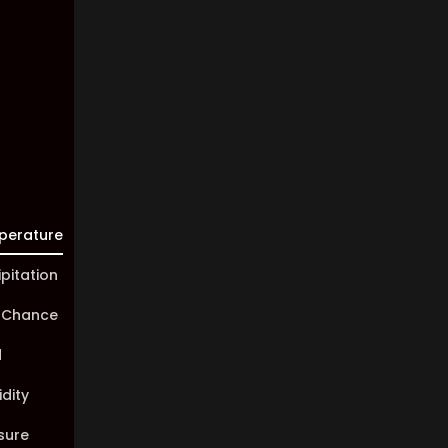
Visibility:
10 km
Sunrise:
05:44
Sunset:
20:02
perature
ipitation
 Chance
d
dity
sure