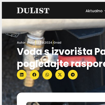
Aktualno
Autor:
Dulist
13.09.2024.
Grad
Voda s izvorišta Pal
pogledajte raspor