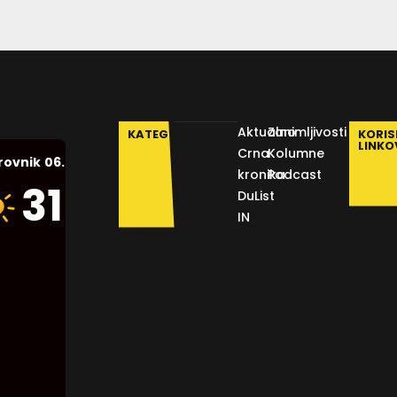
Aktualno
Zanimljivosti
KATEGORIJE
KORIS
LINKO
Crna
Kolumne
06.08.2026.
rovnik
kronika
Podcast
Humidity:
31
°C
DuList
42 %
IN
Pressure:
1014 mb
Wind:
9
Km/h
Clouds:
0%