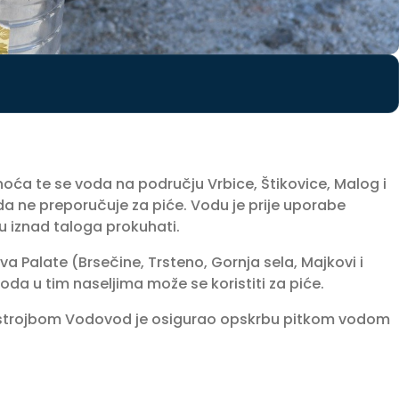
tnoća te se voda na području Vrbice, Štikovice, Malog i
a ne preporučuje za piće. Vodu je prije uporabe
nu iznad taloga prokuhati.
 Palate (Brsečine, Trsteno, Gornja sela, Majkovi i
voda u tim naseljima može se koristiti za piće.
strojbom Vodovod je osigurao opskrbu pitkom vodom