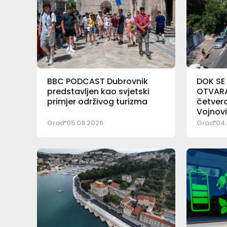
BBC PODCAST Dubrovnik
DOK SE
predstavljen kao svjetski
OTVARA 
primjer održivog turizma
četver
Vojnov
Grad
05.08.2026
Grad
04.