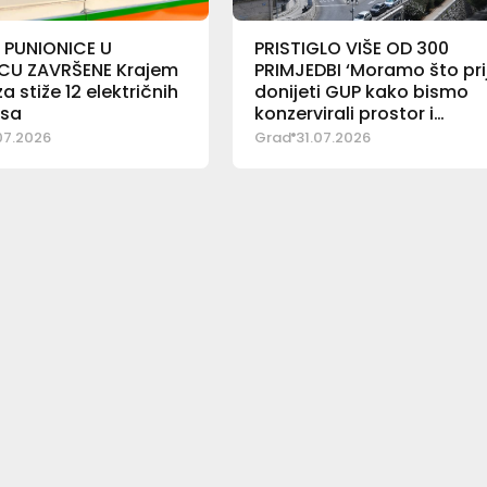
 PUNIONICE U
PRISTIGLO VIŠE OD 300
U ZAVRŠENE Krajem
PRIMJEDBI ‘Moramo što pri
a stiže 12 električnih
donijeti GUP kako bismo
sa
konzervirali prostor i
zaustavili podivljalu gradn
07.2026
Grad
31.07.2026