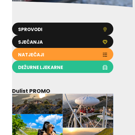
SPROVODI
SJEĆANJA
NATJEČAJI
DEŽURNE LJEKARNE
Dulist PROMO