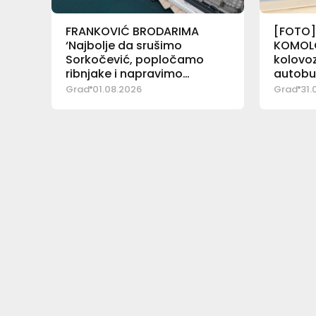
FRANKOVIĆ BRODARIMA
[FOTO]
‘Najbolje da srušimo
KOMOLC
Sorkočević, popločamo
kolovoz
ribnjake i napravimo
autobu
ugibališta!’
Grad
01.08.2026
Grad
31.