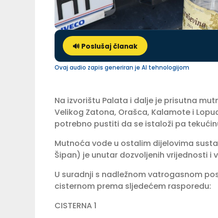
🔊 Poslušaj članak
Ovaj audio zapis generiran je AI tehnologijom
Na izvorištu Palata i dalje je prisutna mu
Velikog Zatona, Orašca, Kalamote i Lopud
potrebno pustiti da se istaloži pa tekući
Mutnoća vode u ostalim dijelovima sustava
Šipan) je unutar dozvoljenih vrijednosti i 
U suradnji s nadležnom vatrogasnom po
cisternom prema sljedećem rasporedu:
CISTERNA 1