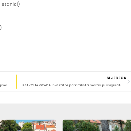
 stanici)
)
SLJEDEĆA
žjima
REAKCIJA GRADA Investitor parkirališta morao je osigurati adekvatnu oborinsku odvodnju