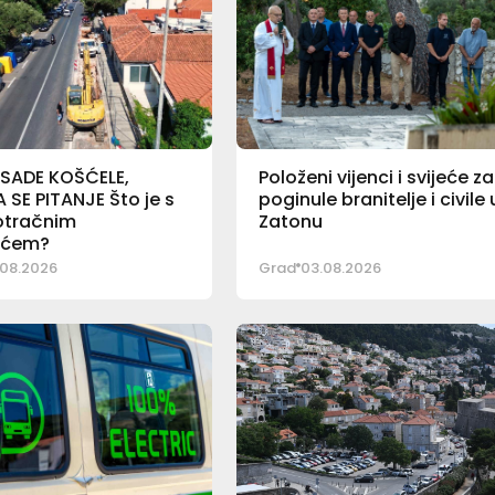
 SADE KOŠĆELE,
Položeni vijenci i svijeće za
SE PITANJE Što je s
poginule branitelje i civile 
otračnim
Zatonu
ićem?
08.2026
Grad
03.08.2026