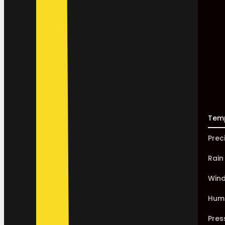
Tem
Prec
Rain
Win
Humi
Pres