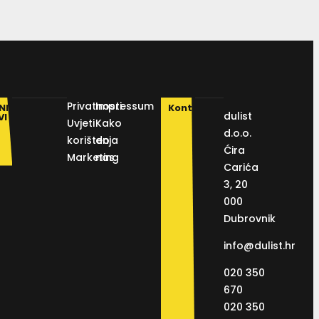
Privatnosti
Impressum
NI
Kontakt
dulist
VI
Uvjeti
Kako
d.o.o.
korištenja
do
Ćira
Marketing
nas
Carića
3, 20
000
Dubrovnik
info@dulist.hr
020 350
670
020 350