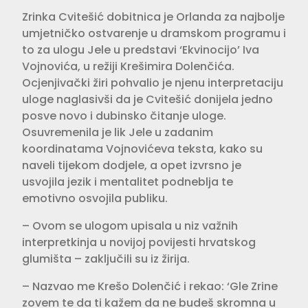
Zrinka Cvitešić dobitnica je Orlanda za najbolje
umjetničko ostvarenje u dramskom programu i
to za ulogu Jele u predstavi ‘Ekvinocijo’ Iva
Vojnovića, u režiji Krešimira Dolenčića.
Ocjenjivački žiri pohvalio je njenu interpretaciju
uloge naglasivši da je Cvitešić donijela jedno
posve novo i dubinsko čitanje uloge.
Osuvremenila je lik Jele u zadanim
koordinatama Vojnovićeva teksta, kako su
naveli tijekom dodjele, a opet izvrsno je
usvojila jezik i mentalitet podneblja te
emotivno osvojila publiku.
– Ovom se ulogom upisala u niz važnih
interpretkinja u novijoj povijesti hrvatskog
glumišta – zaključili su iz žirija.
– Nazvao me Krešo Dolenčić i rekao: ‘Gle Zrine
zovem te da ti kažem da ne budeš skromna u