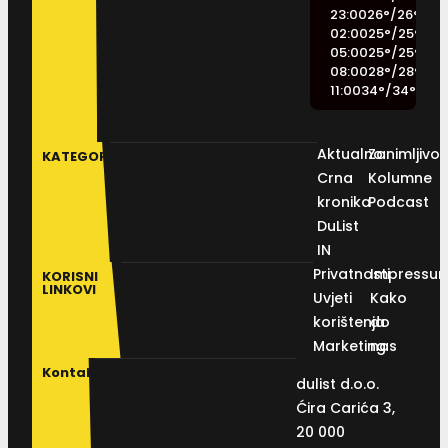
23:00
26
°
/
26
°
02:00
25
°
/
25
°
05:00
25
°
/
25
°
08:00
28
°
/
28
°
11:00
34
°
/
34
°
Aktualno
Zanimljivos
KATEGORIJE
Crna
Kolumne
kronika
Podcast
DuList
IN
Privatnosti
Impressu
KORISNI
LINKOVI
Uvjeti
Kako
korištenja
do
Marketing
nas
Kontakt
dulist d.o.o.
Ćira Carića 3,
20 000