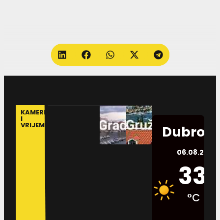
KAMERE
I
VRIJEME
Dubrovn
06.08.2026.
33
°C