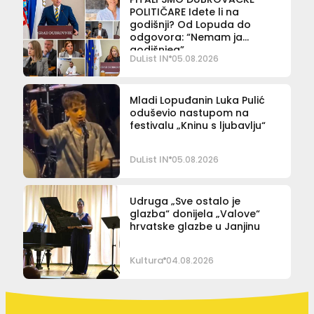
POLITIČARE Idete li na
godišnji? Od Lopuda do
odgovora: “Nemam ja
godišnjeg”
DuList IN
05.08.2026
Mladi Lopuđanin Luka Pulić
oduševio nastupom na
festivalu „Kninu s ljubavlju“
DuList IN
05.08.2026
Udruga „Sve ostalo je
glazba“ donijela „Valove“
hrvatske glazbe u Janjinu
Kultura
04.08.2026