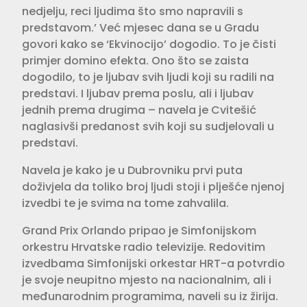
nedjelju, reci ljudima što smo napravili s
predstavom.’ Već mjesec dana se u Gradu
govori kako se ‘Ekvinocijo’ dogodio. To je čisti
primjer domino efekta. Ono što se zaista
dogodilo, to je ljubav svih ljudi koji su radili na
predstavi. I ljubav prema poslu, ali i ljubav
jednih prema drugima – navela je Cvitešić
naglasivši predanost svih koji su sudjelovali u
predstavi.
Navela je kako je u Dubrovniku prvi puta
doživjela da toliko broj ljudi stoji i plješće njenoj
izvedbi te je svima na tome zahvalila.
Grand Prix Orlando pripao je Simfonijskom
orkestru Hrvatske radio televizije. Redovitim
izvedbama Simfonijski orkestar HRT-a potvrdio
je svoje neupitno mjesto na nacionalnim, ali i
međunarodnim programima, naveli su iz žirija.