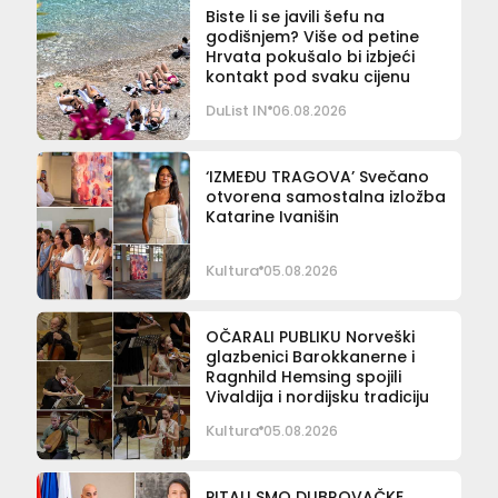
Biste li se javili šefu na
godišnjem? Više od petine
Hrvata pokušalo bi izbjeći
kontakt pod svaku cijenu
DuList IN
06.08.2026
‘IZMEĐU TRAGOVA’ Svečano
otvorena samostalna izložba
Katarine Ivanišin
Kultura
05.08.2026
OČARALI PUBLIKU Norveški
glazbenici Barokkanerne i
Ragnhild Hemsing spojili
Vivaldija i nordijsku tradiciju
Kultura
05.08.2026
PITALI SMO DUBROVAČKE