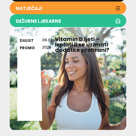
NATJEČAJI
DEŽURNE LJEKARNE
Vitamin D ljeti –
06.08.
DULIST
isplati li se uzimati
2026
PROMO
dodatke prehrani?