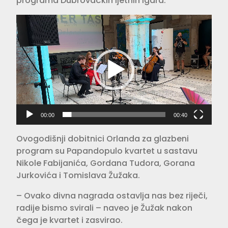
programa Dubrovačkih ljetnih igara.
Video
Player
00:00
00:40
Ovogodišnji dobitnici Orlanda za glazbeni
program su Papandopulo kvartet u sastavu
Nikole Fabijanića, Gordana Tudora, Gorana
Jurkovića i Tomislava Žužaka.
– Ovako divna nagrada ostavlja nas bez riječi,
radije bismo svirali – naveo je Žužak nakon
čega je kvartet i zasvirao.