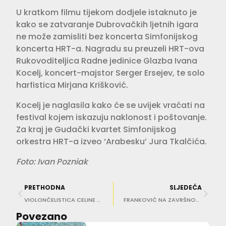
U kratkom filmu tijekom dodjele istaknuto je
kako se zatvaranje Dubrovačkih ljetnih igara
ne može zamisliti bez koncerta Simfonijskog
koncerta HRT-a. Nagradu su preuzeli HRT-ova
Rukovoditeljica Radne jedinice Glazba Ivana
Kocelj, koncert-majstor Serger Ersejev, te solo
harfistica Mirjana Krišković.
Kocelj je naglasila kako će se uvijek vraćati na
festival kojem iskazuju naklonost i poštovanje.
Za kraj je Gudački kvartet Simfonijskog
orkestra HRT-a izveo ‘Arabesku’ Jura Tkalčića.
Foto: Ivan Pozniak
PRETHODNA
SLJEDEĆA
VIOLONČELISTICA CELINE FLAMEN Čeka nas romantičan Stradun Classic
FRANKOVIĆ NA ZAVRŠNOJ PRESSICI Svake iduće Igre mjerit će se po 75. Dubrovačkim ljetnim igrama
Povezano