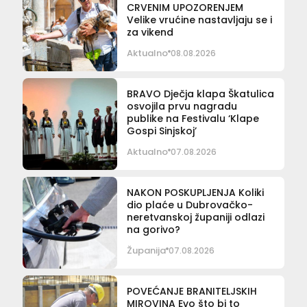
CRVENIM UPOZORENJEM
Velike vrućine nastavljaju se i
za vikend
Aktualno
08.08.2026
BRAVO Dječja klapa Škatulica
osvojila prvu nagradu
publike na Festivalu ‘Klape
Gospi Sinjskoj’
Aktualno
07.08.2026
NAKON POSKUPLJENJA Koliki
dio plaće u Dubrovačko-
neretvanskoj županiji odlazi
na gorivo?
Županija
07.08.2026
POVEĆANJE BRANITELJSKIH
MIROVINA Evo što bi to