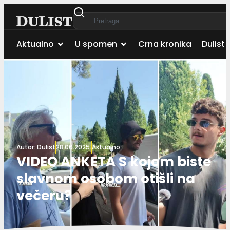
Aktualno
U spomen
Crna kronika
Dulist 
Autor:
Dulist
28.06.2025.
Aktualno
VIDEO ANKETA S kojom biste
slavnom osobom otišli na
večeru?