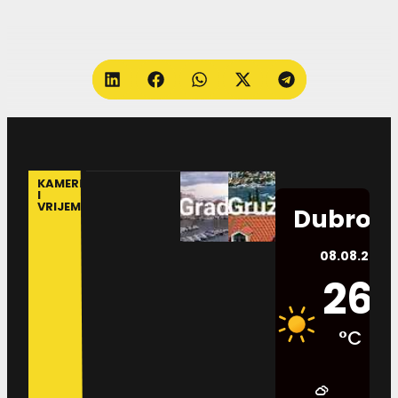
KAMERE
I
VRIJEME
Dubrovn
08.08.2026.
26
°C