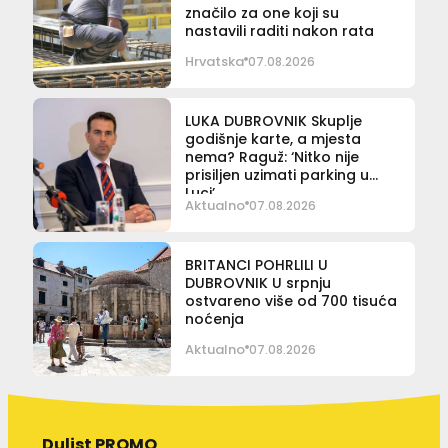
značilo za one koji su
nastavili raditi nakon rata
Hrvatska
07.08.2026
LUKA DUBROVNIK Skuplje
godišnje karte, a mjesta
nema? Raguž: ‘Nitko nije
prisiljen uzimati parking u
Luci’
Aktualno
07.08.2026
BRITANCI POHRLILI U
DUBROVNIK U srpnju
ostvareno više od 700 tisuća
noćenja
Aktualno
07.08.2026
Dulist PROMO