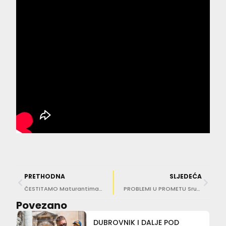
PRETHODNA
SLJEDEĆA
ČESTITAMO Maturantima Turističke i ugostiteljske škole Dubrovnik podijeljene svjedodžbe
PROBLEMI U PROMETU Srušio se bor na cestu prema hotelu Palace
Povezano
DUBROVNIK I DALJE POD