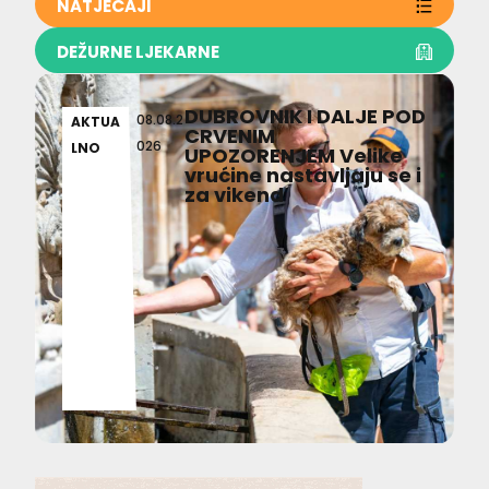
NATJEČAJI
DEŽURNE LJEKARNE
DUBROVNIK I DALJE POD
08.08.2
AKTUA
CRVENIM
026
LNO
UPOZORENJEM Velike
vrućine nastavljaju se i
za vikend