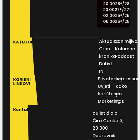
20:00
28
°
/
28
°
23:00
27
°
/
27
°
02:00
25
°
/
25
°
05:00
25
°
/
25
°
Aktualno
Zanimljivos
KATEGORIJE
Crna
Kolumne
kronika
Podcast
DuList
IN
Privatnosti
Impressu
KORISNI
LINKOVI
Uvjeti
Kako
korištenja
do
Marketing
nas
Kontakt
dulist d.o.o.
Ćira Carića 3,
20 000
Dubrovnik