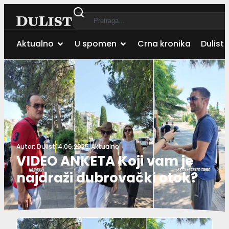
Aktualno
U spomen
Crna kronika
Dulist 
Autor:
Dulist
14.06.2025.
Aktualno
VIDEO ANKETA Koji vam je
najdraži dubrovački otok?