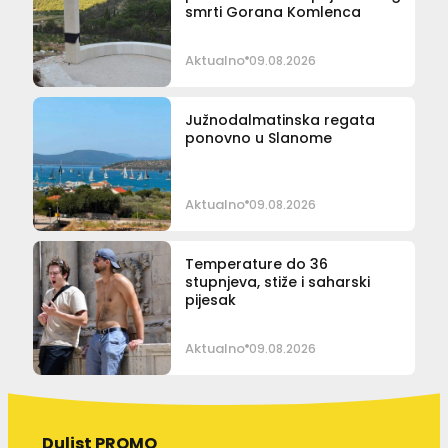
smrti Gorana Komlenca
Aktualno
09.08.2026
Južnodalmatinska regata
ponovno u Slanome
Aktualno
09.08.2026
Temperature do 36
stupnjeva, stiže i saharski
pijesak
Aktualno
09.08.2026
Dulist PROMO