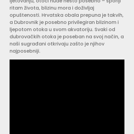
ljetovanju, otoci nude nešto posebno – sporiji
ritam života, blizinu mora i doživljaj
opuštenosti. Hrvatska obala prepuna je takvih,
a Dubrovnik je posebno privilegiran blizinom i
ljepotom otoka u svom akvatoriju. Svaki od
dubrovačkih otoka je poseban na svoj način, a
naši sugrađani otkrivaju zašto je njihov
najposebniji.