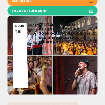
NATJEČAJI
DEŽURNE LJEKARNE
(FOTO) U ZNAKU
09.08.2
DULIS
LJUBAVI Klape i Adi
026
T IN
Šoše oduševili publiku
svojim najljepšim
pjesmama