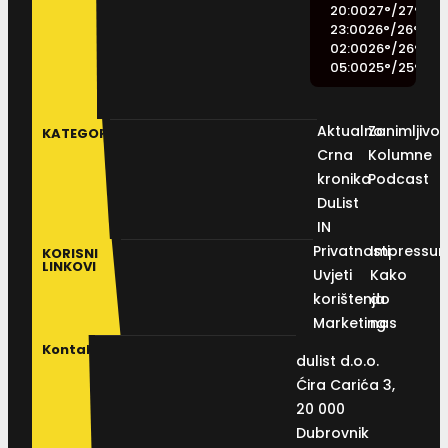
20:00
27
°
/
27
°
23:00
26
°
/
26
°
02:00
26
°
/
26
°
05:00
25
°
/
25
°
Aktualno
Zanimljivos
KATEGORIJE
Crna
Kolumne
kronika
Podcast
DuList
IN
Privatnosti
Impressu
KORISNI
LINKOVI
Uvjeti
Kako
korištenja
do
Marketing
nas
Kontakt
dulist d.o.o.
Ćira Carića 3,
20 000
Dubrovnik