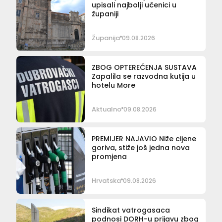
upisali najbolji učenici u
županiji
Županija
09.08.2026
ZBOG OPTEREĆENJA SUSTAVA
Zapalila se razvodna kutija u
hotelu More
Aktualno
09.08.2026
PREMIJER NAJAVIO Niže cijene
goriva, stiže još jedna nova
promjena
Hrvatska
09.08.2026
Sindikat vatrogasaca
podnosi DORH-u prijavu zbog