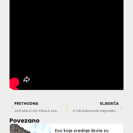
PRETHODNA
SLJEDEĆA
JOŠ MALO DO FINALA Evo preko čega možete pratiti utrku E1
U OB Dubrovnik zaposleno 132 specijalista i 49 specijalizanata, 17 liječnika radi i u drugim ustanovama
Povezano
Evo koje srednje škole su