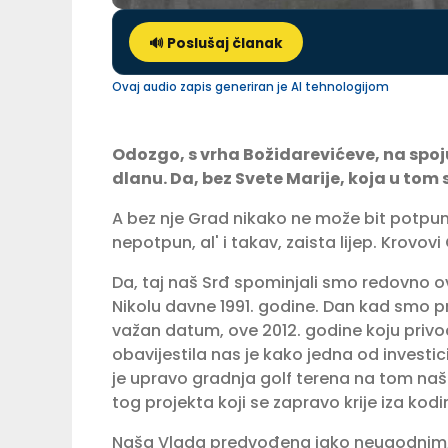
🔊 Poslušaj članak
Ovaj audio zapis generiran je AI tehnologijom
Odozgo, s vrha Božidarevićeve, na spoju 
dlanu. Da, bez Svete Marije, koja u tom 
A bez nje Grad nikako ne može bit potpun i
nepotpun, al' i takav, zaista lijep. Krovovi
Da, taj naš Srđ spominjali smo redovno o
Nikolu davne 1991. godine. Dan kad smo pre
važan datum, ove 2012. godine koju priv
obavijestila nas je kako jedna od investiciju
je upravo gradnja golf terena na tom naš
tog projekta koji se zapravo krije iza kodir
Naša Vlada predvođena jako neugodnim, b