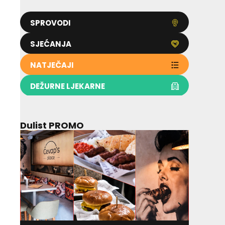
SPROVODI
SJEĆANJA
NATJEČAJI
DEŽURNE LJEKARNE
Dulist PROMO