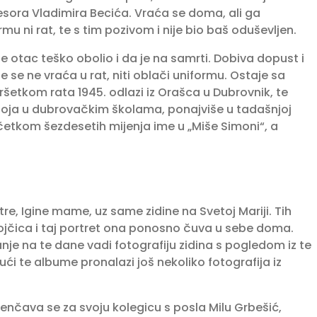
fesora Vladimira Becića. Vraća se doma, ali ga
mu ni rat, te s tim pozivom i nije bio baš oduševljen.
je otac teško obolio i da je na samrti. Dobiva dopust i
še se ne vraća u rat, niti oblači uniformu. Ostaje sa
vršetkom rata 1945. odlazi iz Orašca u Dubrovnik, te
dgoja u dubrovačkim školama, ponajviše u tadašnjoj
četkom šezdesetih mijenja ime u „Miše Simoni“, a
re, Igine mame, uz same zidine na Svetoj Mariji. Tih
vojčica i taj portret ona ponosno čuva u sebe doma.
nje na te dane vadi fotografiju zidina s pogledom iz te
ući te albume pronalazi još nekoliko fotografija iz
nčava se za svoju kolegicu s posla Milu Grbešić,