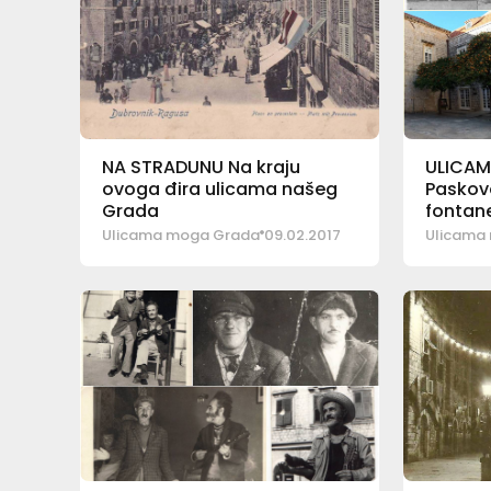
NA STRADUNU Na kraju
ULICA
ovoga đira ulicama našeg
Paskovo
Grada
fontan
Ulicama moga Grada
09.02.2017
Ulicama