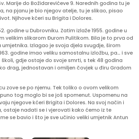
v. Marije do Božidarevićeve 9. Narednih godina tu je
, na pjanu je bio njegov atelje, tu je slikao, pisao
ivot. Njihove kćeri su Brigita i Dolores.
2. godine u Dubrovniku. Zatim izlaže 1955. godine u
im velikim slikarom Đurom Pulitikom. Bila je to prva od
a umjetnika. Izlagao je svoja djela svugdje, širom
1963. godine imao veliku samostalnu izložbu, pa… i sve
školi, gdje ostaje do svoje smrti, s tek 48 godina
jako drag, jednostavan i omiljen čovjek u điru Gradom
 zove se po njemu. Tek toliko o ovom velikom
r puno tog moglo bi se još spomenut. Uspomenu na
ju njegove kćeri Brigita i Dolores. Na svoj način i
ma, ostaje nadati se i vjerovati kako ćemo iz te
ime se bavio i što je sve učinio veliki umjetnik Antun