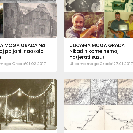
MA MOGA GRADA Na
ULICAMA MOGA GRADA
j poljani, naokolo
Nikad nikome nemoj
e
natjerati suzu!
 moga Grada
01.02.2017
Ulicama moga Grada
27.01.201