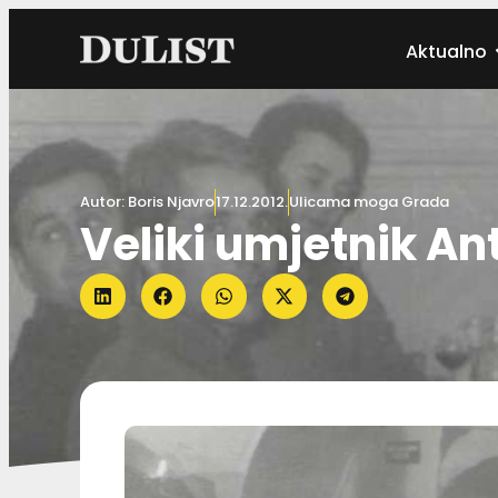
Aktualno
Autor:
Boris Njavro
17.12.2012.
Ulicama moga Grada
Veliki umjetnik An