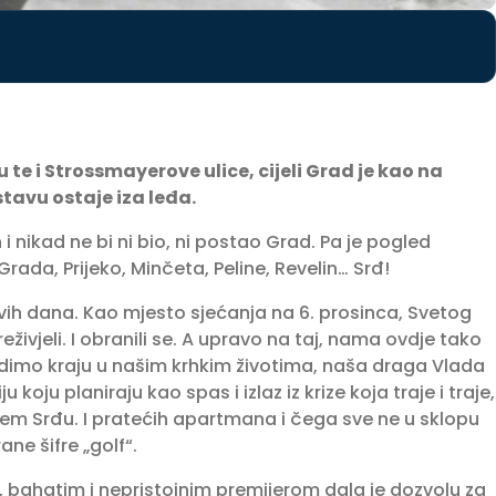
te i Strossmayerove ulice, cijeli Grad je kao na
stavu ostaje iza leđa.
 nikad ne bi ni bio, ni postao Grad. Pa je pogled
 Grada, Prijeko, Minčeta, Peline, Revelin… Srđ!
vih dana. Kao mjesto sjećanja na 6. prosinca, Svetog
živjeli. I obranili se. A upravo na taj, nama ovdje tako
odimo kraju u našim krhkim životima, naša draga Vlada
 koju planiraju kao spas i izlaz iz krize koja traje i traje,
em Srđu. I pratećih apartmana i čega sve ne u sklopu
ane šifre „golf“.
ahatim i nepristojnim premijerom dala je dozvolu za