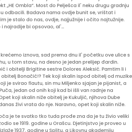
ojekt „HE Ombla“. Most do Pelješca il' neku drugu gradnju
 odbacili. Badava nama ovdje bunit se, vrištat i
m je stalo do nas, ovdje, najjužnije i očito najtužnije.
 i najradije bi opsovao, al'…
 krećemo iznova, sad prema dnu il' početku ove ulice s
hu, u tom stavu, na desno je jedan prelijep đardin.
i obitelji Brigitine sestre Dolores Aleksić. Pamtim li i
i obitelj Bonačić!? Tek koji skalin ispod obitelj od muzike
 je svirao flautu, sin mu Miljenko sjajan je pijanist, a
d Puča, jedan od onih koji kad bi išli van radnje na
et koji skalin niže obitelj je Kukuljić, njihova Dube
 i danas živi vrata do nje. Naravno, opet koji skalin niže.
a je te svatko tko tuda prođe zna da je tu živio veliki
Rodio se 1919. godine u Orašcu. Djetinjstvo je proveo u
že izlaže 1937. godine u Splitu, a Likovnu akademiju