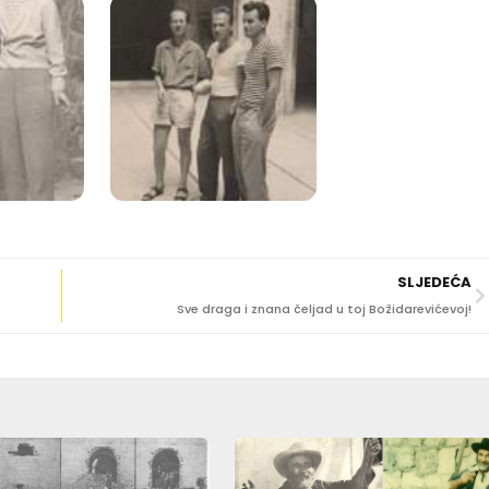
SLJEDEĆA
Sve draga i znana čeljad u toj Božidarevićevoj!