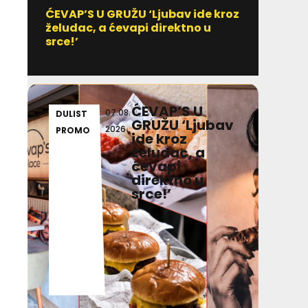
ĆEVAP’S U GRUŽU ‘Ljubav ide kroz
Vitami
želudac, a ćevapi direktno u
uzim
srce!’
ĆEVAP’S U
07.08.
DULIST
GR
GRUŽU ‘Ljubav
2026
PROMO
AD
ide kroz
želudac, a
ćevapi
direktno u
srce!’