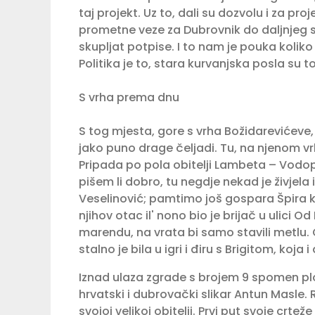
taj projekt. Uz to, dali su dozvolu i za pr
prometne veze za Dubrovnik do daljnjeg su
skupljat potpise. I to nam je pouka koliko i
Politika je to, stara kurvanjska posla su to
S vrha prema dnu
S tog mjesta, gore s vrha Božidarevićeve,
jako puno drage čeljadi. Tu, na njenom vr
Pripada po pola obitelji Lambeta – Vodopić 
pišem li dobro, tu negdje nekad je živjela 
Veselinović; pamtimo još gospara Špira koji
njihov otac il' nono bio je brijač u ulici O
marendu, na vrata bi samo stavili metlu. Op
stalno je bila u igri i điru s Brigitom, koja
Iznad ulaza zgrade s brojem 9 spomen ploč
hrvatski i dubrovački slikar Antun Masle. 
svojoj velikoj obitelji. Prvi put svoje crte