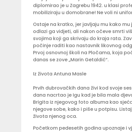
diplomirao je u Zagrebu 1942. u klasi pro
mobiliziraju u domobrane! Ne voli ni unifor
Ostaje na kratko, jer javljaju mu kako mu 
odlazi ga vidjeti, ali nakon očeve smrti vi
svojima koji ga skrivaju do kraja rata. Za
počinje raditi kao nastavnik likovnog o
Prvoj osnovnoj školi na Pločama, koja po
danas se zove „Marin Getaldić“.
Iz života Antuna Masle
Prvih dubrovačkih dana živi kod svoje sest
dana nacrtao je Igu kad je bila mala dje
Brigita iz njegovog foto albuma kao sjeća
njegove sobe, kako i piše u potpisu. Listaj
života njenog oca.
Početkom pedesetih godina upoznaje i vje