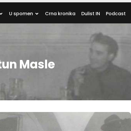
U spomen
Crna kronika
Dulist IN
Podcast
tun Masle