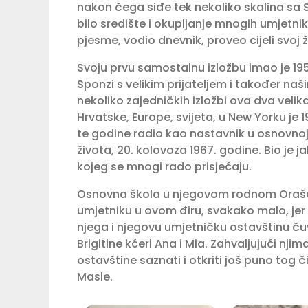
nakon čega siđe tek nekoliko skalina sa S
bilo središte i okupljanje mnogih umjetnika
pjesme, vodio dnevnik, proveo cijeli svoj ž
Svoju prvu samostalnu izložbu imao je 195
Sponzi s velikim prijateljem i također naš
nekoliko zajedničkih izložbi ova dva velik
Hrvatske, Europe, svijeta, u New Yorku je 
te godine radio kao nastavnik u osnovnoj 
života, 20. kolovoza 1967. godine. Bio je 
kojeg se mnogi rado prisjećaju.
Osnovna škola u njegovom rodnom Orašcu
umjetniku u ovom điru, svakako malo, je
njega i njegovu umjetničku ostavštinu čuva
Brigitine kćeri Ana i Mia. Zahvaljujući nji
ostavštine saznati i otkriti još puno tog č
Masle.