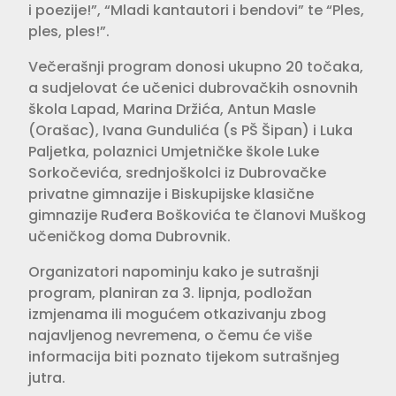
i poezije!”, “Mladi kantautori i bendovi” te “Ples,
ples, ples!”.
Večerašnji program donosi ukupno 20 točaka,
a sudjelovat će učenici dubrovačkih osnovnih
škola Lapad, Marina Držića, Antun Masle
(Orašac), Ivana Gundulića (s PŠ Šipan) i Luka
Paljetka, polaznici Umjetničke škole Luke
Sorkočevića, srednjoškolci iz Dubrovačke
privatne gimnazije i Biskupijske klasične
gimnazije Ruđera Boškovića te članovi Muškog
učeničkog doma Dubrovnik.
Organizatori napominju kako je sutrašnji
program, planiran za 3. lipnja, podložan
izmjenama ili mogućem otkazivanju zbog
najavljenog nevremena, o čemu će više
informacija biti poznato tijekom sutrašnjeg
jutra.