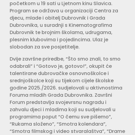
početkom u 19 sati u Ljetnom kinu Slavica.
Program se održava u organizaciji Centra za
djecu, mlade i obitelj Dubrovnik i Grada
Dubrovnika, u suradnji s Kinematografima
Dubrovnik te brojnim školama, udrugama,
plesnim klubovima i pojedincima. Ulaz je
slobodan za sve posjetitelje.
Dvije završne priredbe, “Što smo znali, to smo
odabrali” i “Gotovo je, gotovo!”, okupit će
talentirane dubrovačke osnovnoškolce i
srednjoškolce koji su tijekom cijele školske
godine 2025./2026. sudjelovali u aktivnostima
Foruma mladih Grada Dubrovnika. Završni
Forum predstavlja svojevrsnu nagradu i
zahvalu djeci i mladima koji su sudjelovali u
programima poput “O čemu sve pišemo”,
“Rukama složeno”, “Smotra kolendara”,
“Smotra filmskog i video stvaralaštva”, “Drame