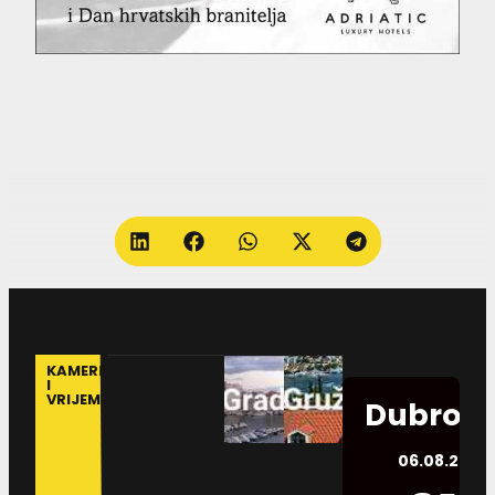
KAMERE
I
VRIJEME
Dubrovn
06.08.2026.