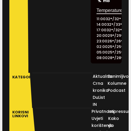
%
mb
11:00
32
°
/
32
°
14:00
32
°
/
33
°
17:00
32
°
/
32
°
20:00
29
°
/
29
°
23:00
26
°
/
26
°
02:00
25
°
/
25
°
05:00
25
°
/
25
°
08:00
28
°
/
28
°
Aktualno
Zanimljivos
KATEGORIJE
Crna
Kolumne
kronika
Podcast
DuList
IN
Privatnosti
Impressu
KORISNI
LINKOVI
Uvjeti
Kako
korištenja
do