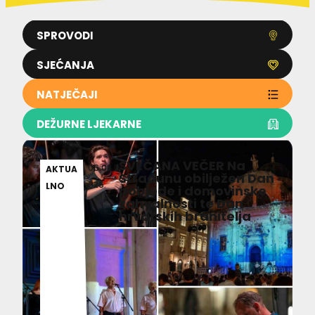
SPROVODI
SJEĆANJA
NATJEČAJI
DEŽURNE LJEKARNE
SVEČANA VEČER Na
06.08.2
AKTUA
Stradunu obilježen Dan
026
LNO
pobjede i domovinske
zahvalnosti te Dan
hrvatskih branitelja