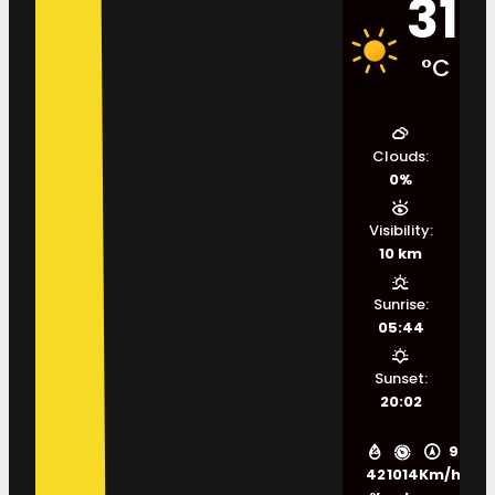
31
°C
Clouds:
0%
Visibility:
10 km
Sunrise:
05:44
Sunset:
20:02
9
42
1014
Km/h