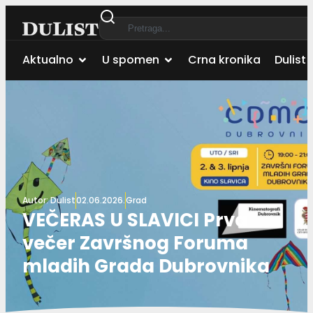
Aktualno
U spomen
Crna kronika
Dulist 
Autor:
Dulist
02.06.2026.
Grad
VEČERAS U SLAVICI Prva
večer Završnog Foruma
mladih Grada Dubrovnika