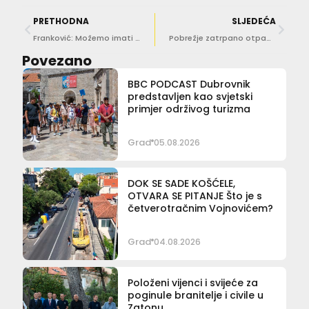
PRETHODNA
SLJEDEĆA
Franković: Možemo imati različita stajališta, ali ovolika količina agresije i uvreda…
Pobrežje zatrpano otpadom, građani upozoravaju na problem divljeg odlaganja
Povezano
BBC PODCAST Dubrovnik
predstavljen kao svjetski
primjer održivog turizma
Grad
05.08.2026
DOK SE SADE KOŠĆELE,
OTVARA SE PITANJE Što je s
četverotračnim Vojnovićem?
Grad
04.08.2026
Položeni vijenci i svijeće za
poginule branitelje i civile u
Zatonu