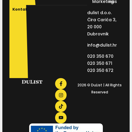
Marketing
nas
Kontakt
dulist d.o.o.
Ćira Carića 3,
20 000
Dubrovnik
info@dulist.hr
020 350 670
020 350 671
020 350 672
2026 © DuList | All Rights
Reserved