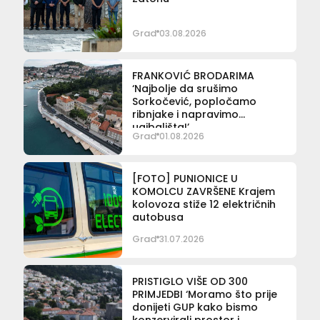
Grad
03.08.2026
FRANKOVIĆ BRODARIMA
‘Najbolje da srušimo
Sorkočević, popločamo
ribnjake i napravimo
ugibališta!’
Grad
01.08.2026
[FOTO] PUNIONICE U
KOMOLCU ZAVRŠENE Krajem
kolovoza stiže 12 električnih
autobusa
Grad
31.07.2026
PRISTIGLO VIŠE OD 300
PRIMJEDBI ‘Moramo što prije
donijeti GUP kako bismo
konzervirali prostor i