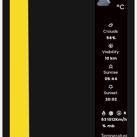
°C
Clouds:
56%
Visibility:
10 km
Sunrise:
05:44
Sunset:
20:02
8
53
1012
Km/h
%
mb