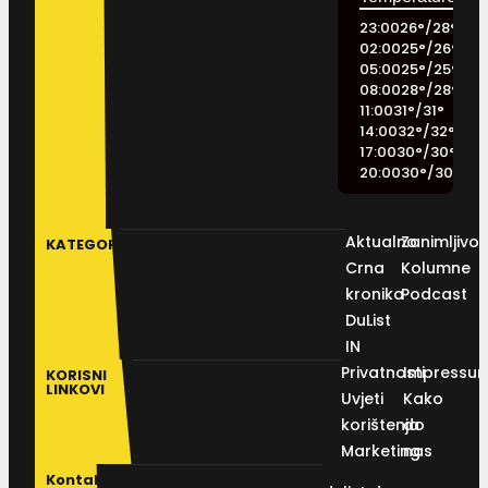
23:00
26
°
/
28
°
02:00
25
°
/
26
°
05:00
25
°
/
25
°
08:00
28
°
/
28
°
11:00
31
°
/
31
°
14:00
32
°
/
32
°
17:00
30
°
/
30
°
20:00
30
°
/
30
°
Aktualno
Zanimljivos
KATEGORIJE
Crna
Kolumne
kronika
Podcast
DuList
IN
Privatnosti
Impressu
KORISNI
LINKOVI
Uvjeti
Kako
korištenja
do
Marketing
nas
Kontakt