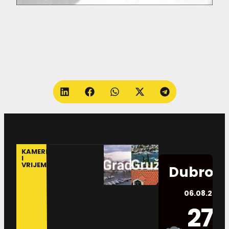
KAMERE
I
VRIJEME
Dubrovn
06.08.2026.
27