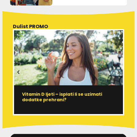
Dulist PROMO
Vitamin D ljeti – isplati li se uzimati
I
dodatke prehrani?
J
p