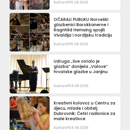
Kultura
05.08.2026
OČARALI PUBLIKU Norveški
glazbenici Barokkanerne i
Ragnhild Hemsing spojili
Vivaldija i nordijsku tradiciju
Kultura
05.08.2026
Udruga „Sve ostalo je
glazba“ donijela „Valove“
hrvatske glazbe u Janjinu
Kultura
04.08.2026
Kreativni kolovoz u Centru za
djecu, mlade i obitelj
Dubrovnik: Četiri radionice za
male kreativce
Kultura
04.08.2026