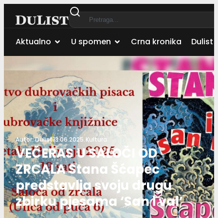
Aktualno
U spomen
Crna kronika
Dulist 
Autor:
Dulist
13.06.2025.
Kultura
VEČERAS U SALOČI OD
ZRCALA Stana Šćapec
predstavlja svoju drugu
zbirku pjesama ‘San i val’