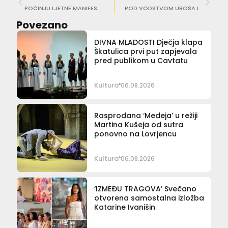
POČINJU LJETNE MANIFESTACIJE Donosimo program za četvrtak i petak
POD VODSTVOM UROŠA LAJOVICA Hornist Radovan Vlatković nastupio uz DSO u Kneževom dvoru
Povezano
DIVNA MLADOSTI Dječja klapa
Škatulica prvi put zapjevala
pred publikom u Cavtatu
Kultura
06.08.2026
Rasprodana ‘Medeja’ u režiji
Martina Kušeja od sutra
ponovno na Lovrjencu
Kultura
06.08.2026
‘IZMEĐU TRAGOVA’ Svečano
otvorena samostalna izložba
Katarine Ivanišin