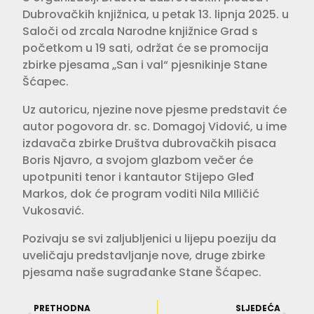
Dubrovačkih knjižnica, u petak 13. lipnja 2025. u
Saloči od zrcala Narodne knjižnice Grad s
početkom u 19 sati, održat će se promocija
zbirke pjesama „San i val“ pjesnikinje Stane
Šćapec.
Uz autoricu, njezine nove pjesme predstavit će
autor pogovora dr. sc. Domagoj Vidović, u ime
izdavača zbirke Društva dubrovačkih pisaca
Boris Njavro, a svojom glazbom večer će
upotpuniti tenor i kantautor Stijepo Gleđ
Markos, dok će program voditi Nila MIličić
Vukosavić.
Pozivaju se svi zaljubljenici u lijepu poeziju da
uveličaju predstavljanje nove, druge zbirke
pjesama naše sugrađanke Stane Šćapec.
PRETHODNA
SLJEDEĆA