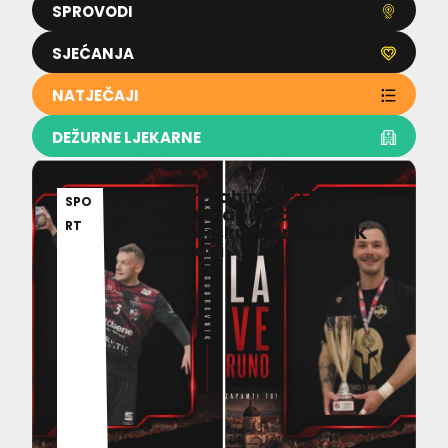
SPROVODI
SJEĆANJA
NATJEČAJI
DEŽURNE LJEKARNE
Ajdin Zahirović i Bruno
06.08.2
SPO
Ugrin napuštaju
026
RT
seniorsku momčad RK
Ardiaei