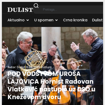
Aktualno
U spomen
Crna kronika
Dulist 
Autor:
Dulist
13.06.2025.
Kultura
POD VODSTVOM UROŠA
LAJOVICA Hornist Radovan
Vlatković nastupio uz DSO u
Kneževom dvoru