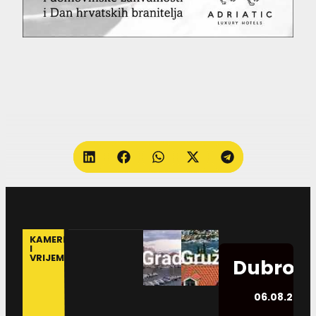
KAMERE
I
VRIJEME
Dubrovn
06.08.2026.