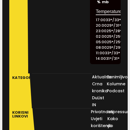
%
mb
17:00
33
°
/
33
°
20:00
29
°
/
31
°
23:00
25
°
/
28
°
02:00
25
°
/
25
°
05:00
25
°
/
25
°
08:00
29
°
/
29
°
11:00
33
°
/
33
°
14:00
31
°
/
31
°
Aktualno
Zanimljivos
KATEGORIJE
Crna
Kolumne
kronika
Podcast
DuList
IN
Privatnosti
Impressu
KORISNI
LINKOVI
Uvjeti
Kako
korištenja
do