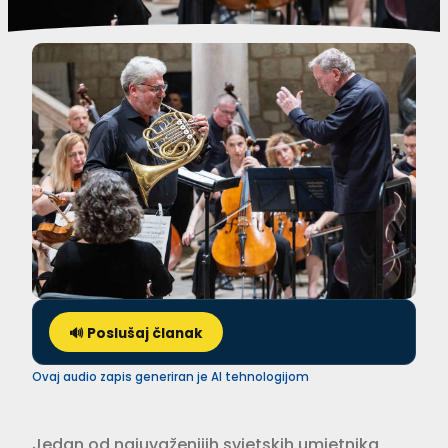
🔊 Poslušaj članak
Ovaj audio zapis generiran je AI tehnologijom
Jedan od najuvaženijih svjetskih umjetnika,