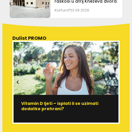
raskoši u atrij Kneževa dvora
Kultura
03.08.2026
Dulist PROMO
Vitamin D ljeti – isplati li se uzimati
I
dodatke prehrani?
J
p