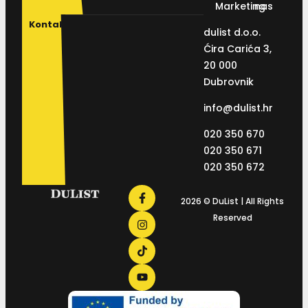
Marketing
nas
Kontakt
dulist d.o.o.
Ćira Carića 3,
20 000
Dubrovnik
info@dulist.hr
020 350 670
020 350 671
020 350 672
2026 © DuList | All Rights
Reserved