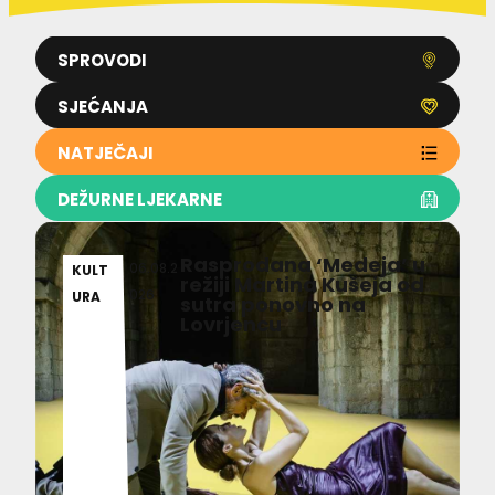
SPROVODI
SJEĆANJA
NATJEČAJI
DEŽURNE LJEKARNE
Rasprodana ‘Medeja’ u
06.08.2
KULT
režiji Martina Kušeja od
026
URA
sutra ponovno na
Lovrjencu