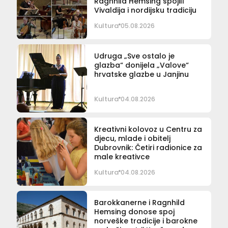
Ragnhild Hemsing spojili
Vivaldija i nordijsku tradiciju
Kultura
05.08.2026
Udruga „Sve ostalo je
glazba“ donijela „Valove“
hrvatske glazbe u Janjinu
Kultura
04.08.2026
Kreativni kolovoz u Centru za
djecu, mlade i obitelj
Dubrovnik: Četiri radionice za
male kreativce
Kultura
04.08.2026
Barokkanerne i Ragnhild
Hemsing donose spoj
norveške tradicije i barokne