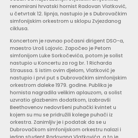
renomirani hrvatski hornist Radovan Vlatković,
u četvrtak 12. lipnja, nastupio je s Dubrovačkim
simfonijskim orkestrom u sklopu Zvjezdanog
ciklusa.
Koncertom je ravnao počasni dirigent DSO-a,
maestro Uroš Lajovic. Započeo je Petom
simfonijom Luke Sorkočevića, potom je solist
nastupio u Koncertu za rog br. 1 Richarda
Straussa. S istim ovim djelom, Vlatković je
nastupio i prvi put s Dubrovačkim simfonijskim
orkestrom daleke 1979. godine. Publika je
hornista nagradila velikim aplauzom, a solist
uzvratio glazbenim dodatkom, izabravši
Beethovenov nedovršeni puhački kvintet u
kojem su mu se pridružili kolege puhači iz
orkestra. Zanimljiv je i podatak da se u
Dubrovačkom simfonijskom orkestru nalazi i
jedan student Radovana Vlatkovića, a to je