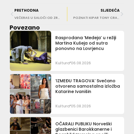
PRETHODNA
SLJEDEĆA
VEČERAS U SALOČI OD ZRCALA Stana Šćapec predstavlja svoju drugu zbirku pjesama ‘San i val’
POZNATI KIPAR TONY CRAGG STIŽE U GRAD Svoja remek-djela izložit će u Umjetničkoj galeriji Dubrovnik
Povezano
Rasprodana ‘Medeja’ u režiji
Martina Kušeja od sutra
ponovno na Lovrjencu
Kultura
06.08.2026
‘IZMEĐU TRAGOVA’ Svečano
otvorena samostalna izložba
Katarine Ivanišin
Kultura
05.08.2026
OČARALI PUBLIKU Norveški
glazbenici Barokkanerne i