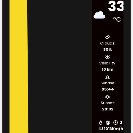
33
°C
Clouds:
30%
Visibility:
10 km
Sunrise:
05:44
Sunset:
20:02
2
43
1013
Km/h