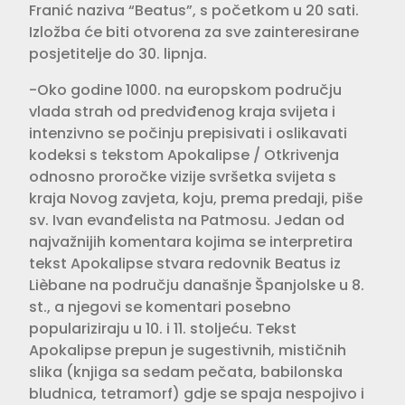
Franić naziva “Beatus”, s početkom u 20 sati.
Izložba će biti otvorena za sve zainteresirane
posjetitelje do 30. lipnja.
-Oko godine 1000. na europskom području
vlada strah od predviđenog kraja svijeta i
intenzivno se počinju prepisivati i oslikavati
kodeksi s tekstom Apokalipse / Otkrivenja
odnosno proročke vizije svršetka svijeta s
kraja Novog zavjeta, koju, prema predaji, piše
sv. Ivan evanđelista na Patmosu. Jedan od
najvažnijih komentara kojima se interpretira
tekst Apokalipse stvara redovnik Beatus iz
Lièbane na području današnje Španjolske u 8.
st., a njegovi se komentari posebno
populariziraju u 10. i 11. stoljeću. Tekst
Apokalipse prepun je sugestivnih, mističnih
slika (knjiga sa sedam pečata, babilonska
bludnica, tetramorf) gdje se spaja nespojivo i