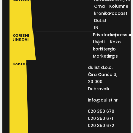
Crna
Kolumne
kronika
Podcast
DuList
IN
Privatnosti
Impressu
KORISNI
LINKOVI
Uvjeti
Kako
korištenja
do
Marketing
nas
Kontakt
dulist d.o.o.
Ćira Carića 3,
20 000
Dubrovnik
info@dulist.hr
020 350 670
020 350 671
020 350 672