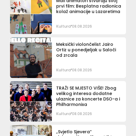
Mali animatori stvaraju svoj
prvi film: Besplatna radionica
kolaž animacije u Lazaretima
Kultura
08.08.2026
Meksički violončelist Jairo
Ortiz u ponedjeljak u Saloči
od zrcala
Kultura
08.08.2026
TRAŽI SE MJESTO VIŠE! Zbog
velikog interesa dodatne
ulaznice za koncerte DSO-a i
Philharmonixa
Kultura
08.08.2026
„Svjetlo Sjevera“