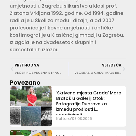
umjetnosti u Zagrebu slikarstvo u klasi prof.
Zlatana Vrkljana 1992. godine. Od 1994. godine
radila je u Školi za modu i dizajn, a od 2007.
profesorica je likovne umjetnosti i antičke
kostimografije u Klasičnoj gimnaziji u Zagrebu.
Izlagala je na dvadesetak skupnih i
samostalnih izložbi.
PRETHODNA
SLJEDEĆA
VEČER POSVEĆENA STRAUSSU Gala koncert u Kneževom dvoru oduševio publiku
VEČERAS U CRKVI MALE BRAĆE Koncert posvećen sakralnoj glazbi u izvedbi ansambla Mazowsze
Povezano
‘Skrivena mjesta Grada’ Mare
Bratoš u Galeriji Otok:
Fotografije Dubrovnika
između prošlosti i
sadašnjosti
Kultura
08.08.2026