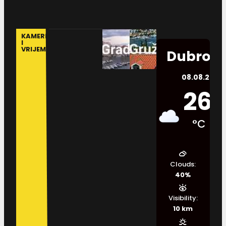
KAMERE
I
VRIJEME
Dubrovn
08.08.2026.
26
°C
Clouds:
40%
Visibility:
10 km