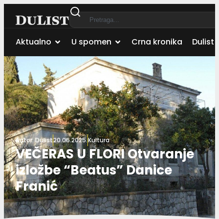
Aktualno
U spomen
Crna kronika
Dulist 
Autor:
Dulist
20.06.2025.
Kultura
VEČERAS U FLORI Otvaranje
izložbe “Beatus” Danice
Franić