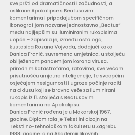
sve pršti od dramatičnosti i začudnosti, a
oslikane Apokalipse s Beatusovim
komentarima i pripadajućom specifičnom
ikonografijom nazvane jednostavno „Beatus”
među najljepšim su iluminiranim rukopisima
uopće – zapisala je, između ostaloga,
kustosica Rozana Vojvoda, dodajući kako
Danica Franić, suvremena umjetnica, u stoljeću
obilježenom pandemijom korona virusa,
prirodnim katastrofama, ratovima, sve većom
prisutnošću umjetne inteligencije, te sveopćim
osjećajem nesigurnosti i ugroze počinje raditi
na ciklusu koji se izravno veže za iluminirani
rukopis iz 11. stoljeća s Beatusovim
komentarima na Apokalipsu.
Danica Franić rođena je u Makarskoj 1967.
godine. Diplomirala je Tekstilni dizajn na
Tekstilno-tehnološkom fakultetu u Zagrebu
1988. godine, a na Akademiji likovnih