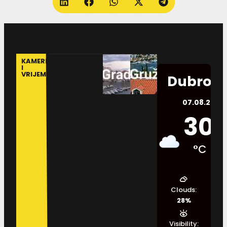
KAMERE
I
VRIJEME
Dubrovn
07.08.2026.
30
°C
Clouds:
28%
Visibility: