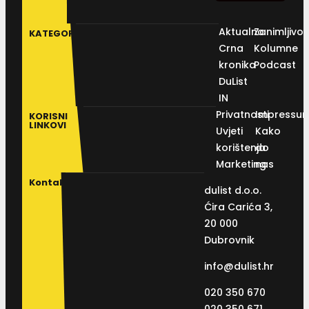
Aktualno
Zanimljivos
KATEGORIJE
Crna
Kolumne
kronika
Podcast
DuList
IN
Privatnosti
Impressu
KORISNI
LINKOVI
Uvjeti
Kako
korištenja
do
Marketing
nas
Kontakt
dulist d.o.o.
Ćira Carića 3,
20 000
Dubrovnik
info@dulist.hr
020 350 670
020 350 671