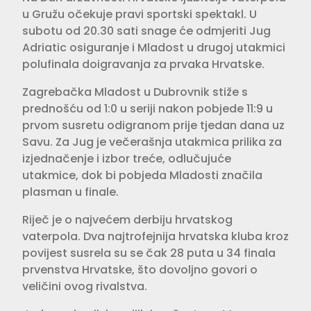
u Gružu očekuje pravi sportski spektakl. U
subotu od 20.30 sati snage će odmjeriti Jug
Adriatic osiguranje i Mladost u drugoj utakmici
polufinala doigravanja za prvaka Hrvatske.
Zagrebačka Mladost u Dubrovnik stiže s
prednošću od 1:0 u seriji nakon pobjede 11:9 u
prvom susretu odigranom prije tjedan dana uz
Savu. Za Jug je večerašnja utakmica prilika za
izjednačenje i izbor treće, odlučujuće
utakmice, dok bi pobjeda Mladosti značila
plasman u finale.
Riječ je o najvećem derbiju hrvatskog
vaterpola. Dva najtrofejnija hrvatska kluba kroz
povijest susrela su se čak 28 puta u 34 finala
prvenstva Hrvatske, što dovoljno govori o
veličini ovog rivalstva.