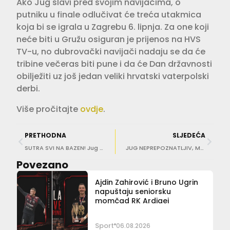
Ako Jug slavi pred svojim navijačima, o
putniku u finale odlučivat će treća utakmica
koja bi se igrala u Zagrebu 6. lipnja. Za one koji
neće biti u Gružu osiguran je prijenos na HVS
TV-u, no dubrovački navijači nadaju se da će
tribine večeras biti pune i da će Dan državnosti
obilježiti uz još jedan veliki hrvatski vaterpolski
derbi.
Više pročitajte
ovdje
.
PRETHODNA
SLJEDEĆA
SUTRA SVI NA BAZEN! Jug traži majstoricu pred punim tribinama Gruža
JUG NEPREPOZNATLJIV, MLADOST U FINALU Kobešćak: ‘Preuzimam punu odgovornost’
Povezano
Ajdin Zahirović i Bruno Ugrin
napuštaju seniorsku
momčad RK Ardiaei
Sport
06.08.2026