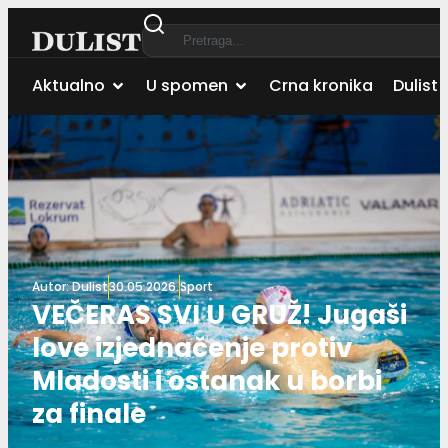
Aktualno
U spomen
Crna kronika
Dulist 
Autor:
Dulist
30.05.2026.
Sport
VEČERAS SVI U GRUŽ! Jugaši
love izjednačenje protiv
Mladosti i ostanak u borbi
za finale