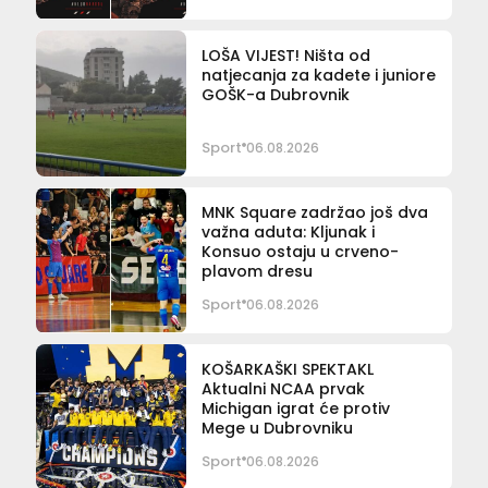
LOŠA VIJEST! Ništa od
natjecanja za kadete i juniore
GOŠK-a Dubrovnik
Sport
06.08.2026
MNK Square zadržao još dva
važna aduta: Kljunak i
Konsuo ostaju u crveno-
plavom dresu
Sport
06.08.2026
KOŠARKAŠKI SPEKTAKL
Aktualni NCAA prvak
Michigan igrat će protiv
Mege u Dubrovniku
Sport
06.08.2026