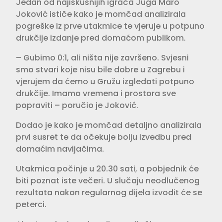
Jedan od najiskusnijih igrača Juga Maro
Joković ističe kako je momčad analizirala
pogreške iz prve utakmice te vjeruje u potpuno
drukčije izdanje pred domaćom publikom.
– Gubimo 0:1, ali ništa nije završeno. Svjesni
smo stvari koje nisu bile dobre u Zagrebu i
vjerujem da ćemo u Gružu izgledati potpuno
drukčije. Imamo vremena i prostora sve
popraviti – poručio je Joković.
Dodao je kako je momčad detaljno analizirala
prvi susret te da očekuje bolju izvedbu pred
domaćim navijačima.
Utakmica počinje u 20.30 sati, a pobjednik će
biti poznat iste večeri. U slučaju neodlučenog
rezultata nakon regularnog dijela izvodit će se
peterci.