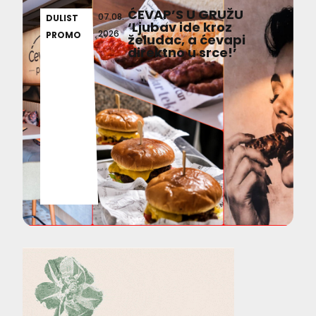
ĆEVAP’S U GRUŽU
07.08.
DULIST
‘Ljubav ide kroz
2026
PROMO
želudac, a ćevapi
direktno u srce!’