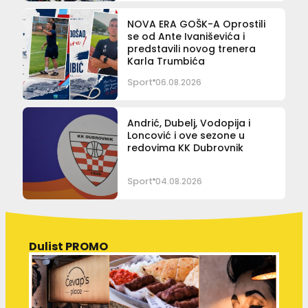
NOVA ERA GOŠK-A Oprostili
se od Ante Ivaniševića i
predstavili novog trenera
Karla Trumbića
Sport
06.08.2026
Andrić, Dubelj, Vodopija i
Loncović i ove sezone u
redovima KK Dubrovnik
Sport
04.08.2026
Dulist PROMO