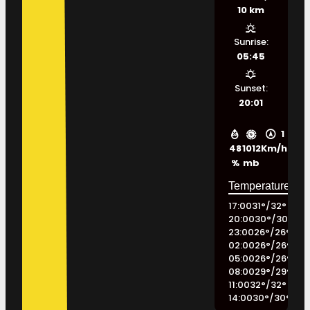
10 km
Sunrise:
05:45
Sunset:
20:01
1
48
1012
Km/h
%
mb
17:00
31
°
/
32
°
20:00
30
°
/
30
°
23:00
26
°
/
26
°
02:00
26
°
/
26
°
05:00
26
°
/
26
°
08:00
29
°
/
29
°
11:00
32
°
/
32
°
14:00
30
°
/
30
°