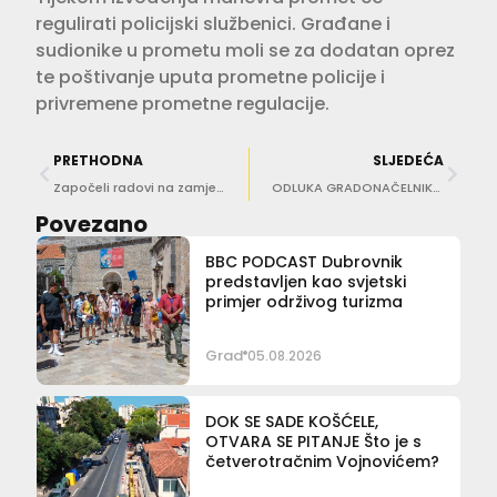
regulirati policijski službenici. Građane i
sudionike u prometu moli se za dodatan oprez
te poštivanje uputa prometne policije i
privremene prometne regulacije.
PRETHODNA
SLJEDEĆA
Započeli radovi na zamjeni ograde ‘Dubrovačko sunce’ na Boninovu
ODLUKA GRADONAČELNIKA I dubrovački ugostitelji moći će raditi duže tijekom utakmica Vatrenih
Povezano
BBC PODCAST Dubrovnik
predstavljen kao svjetski
primjer održivog turizma
Grad
05.08.2026
DOK SE SADE KOŠĆELE,
OTVARA SE PITANJE Što je s
četverotračnim Vojnovićem?