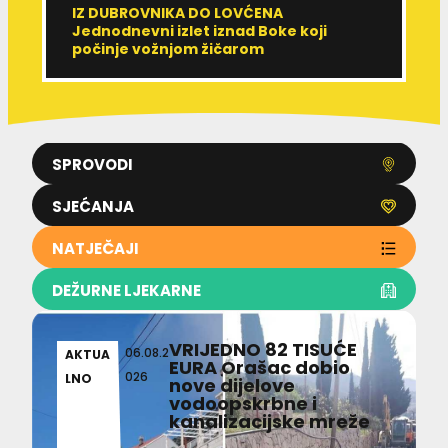
IZ DUBROVNIKA DO LOVĆENA
U
Jednodnevni izlet iznad Boke koji
M
počinje vožnjom žičarom
e
SPROVODI
SJEĆANJA
NATJEČAJI
DEŽURNE LJEKARNE
VRIJEDNO 82 TISUĆE
06.08.2
AKTUA
EURA Orašac dobio
026
LNO
nove dijelove
vodoopskrbne i
kanalizacijske mreže