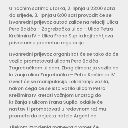
U noćnim satima utorka, 2. lipnja u 23:00 sata
do srijede, 3. lipnja u 6:00 sati provodit će se
izvanredni prijevoz autodizalice na relaciji Ulica
Pera Bakića – Zagrebačka ulica – Ulica Petra
Krešimira IV – Ulica Frana Supila koji zahtjeva
privremenu prometnu regulaciju.
Izvanredni prijevoz organizirat će se tako da će
vozilo prometovati ulicom Pera Bakića i
Zagrebačkom ulicom. Zbog dimenzija vozila na
križanju ulica Zagrebačka – Petra Krešimira IV
izvest će se manipulacija i okretanja vozila,
nakon čega će se isto vozilo ulicom Petra
Krešimira IV kretati vožnjom unatrag do
križanja s ulicom Frana Supila, odakle će
nastaviti prometovati u redovnom režimu
prometa do objekta hotela Argentina.
Tijekom izvođenja manevra promet će