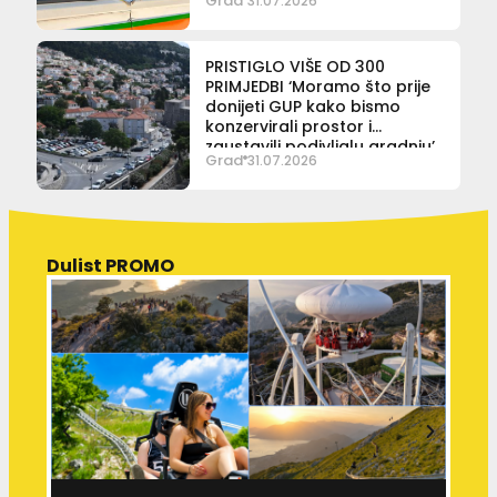
Grad
31.07.2026
PRISTIGLO VIŠE OD 300
PRIMJEDBI ‘Moramo što prije
donijeti GUP kako bismo
konzervirali prostor i
zaustavili podivljalu gradnju’
Grad
31.07.2026
Dulist PROMO