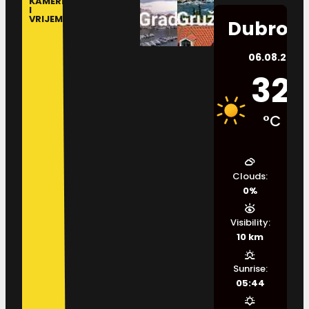
KAMERE
I
VRIJEME
Dubrovn
06.08.2026.
32
°C
Clouds:
0%
Visibility:
10 km
Sunrise:
05:44