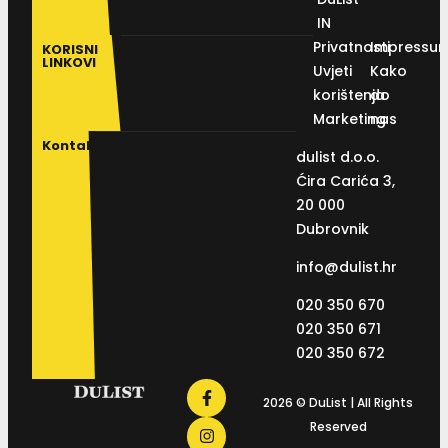
IN
Privatnosti
Impressu
KORISNI
LINKOVI
Uvjeti
Kako
korištenja
do
Marketing
nas
Kontakt
dulist d.o.o.
Ćira Carića 3,
20 000
Dubrovnik
info@dulist.hr
020 350 670
020 350 671
020 350 672
2026 © DuList | All Rights
Reserved