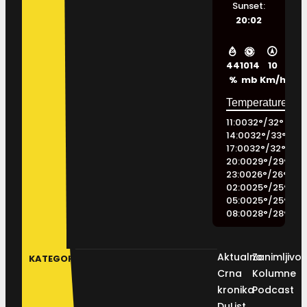
Sunset:
20:02
44
1014
10
%
mb
Km/h
11:00
32
°
/
32
°
14:00
32
°
/
33
°
17:00
32
°
/
32
°
20:00
29
°
/
29
°
23:00
26
°
/
26
°
02:00
25
°
/
25
°
05:00
25
°
/
25
°
08:00
28
°
/
28
°
Aktualno
Zanimljivos
KATEGORIJE
Crna
Kolumne
kronika
Podcast
DuList