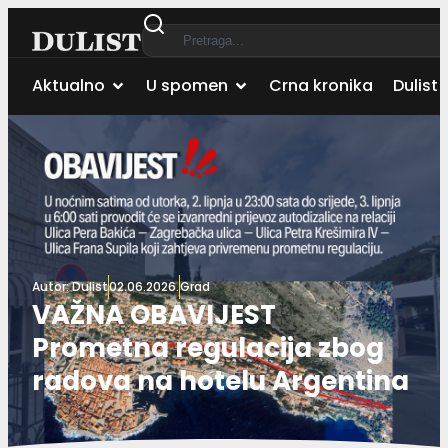
Aktualno
U spomen
Crna kronika
Dulist 
Autor:
Dulist
02.06.2026.
Grad
VAŽNA OBAVIJEST
Prometna regulacija zbog
radova na hotelu Argentina