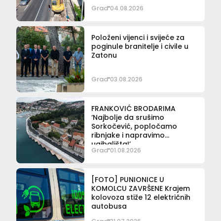
Grad
04.08.2026
Položeni vijenci i svijeće za
poginule branitelje i civile u
Zatonu
Grad
03.08.2026
FRANKOVIĆ BRODARIMA
‘Najbolje da srušimo
Sorkočević, popločamo
ribnjake i napravimo
ugibališta!’
Grad
01.08.2026
[FOTO] PUNIONICE U
KOMOLCU ZAVRŠENE Krajem
kolovoza stiže 12 električnih
autobusa