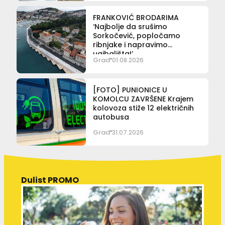
FRANKOVIĆ BRODARIMA
‘Najbolje da srušimo
Sorkočević, popločamo
ribnjake i napravimo
ugibališta!’
Grad
01.08.2026
[FOTO] PUNIONICE U
KOMOLCU ZAVRŠENE Krajem
kolovoza stiže 12 električnih
autobusa
Grad
31.07.2026
Dulist PROMO