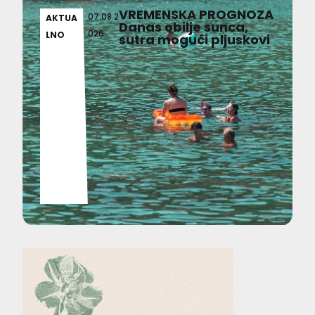
VREMENSKA PROGNOZA
07.08.2
AKTUA
Danas obilje sunca,
026
LNO
sutra mogući pljuskovi