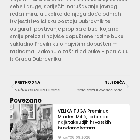
sebe i druge, spriječiti narušavanje javnog
reda i mira, a ukoliko do njega dođe odmah
izvijestiti Policijsku postaju Dubrovnik te
osigurati poštivanje propisa o buci koja ne
smije prelaziti najviše dopuštene razine buke
sukladno Pravilniku o najvišim dopuštenim
razinama i Zakonu o zaštiti od buke – poručuju
iz Grada Dubrovnika.
PRETHODNA
SLJEDEĆA
VAŽNA OBAVIJEST Prometna regulacija zbog radova na hotelu Argentina
Grad traži izvođača radova na izgradnji oborinske odvodnje Ulice Andrije Hebranga
Povezano
VELIKA TUGA Preminuo
Mladen Mitić, jedan od
najistaknutijih hrvatskih
brodomaketara
Grad
06.08.2026