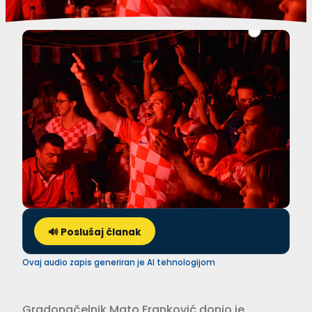
🔊 Poslušaj članak
Ovaj audio zapis generiran je AI tehnologijom
Gradonačelnik Mato Franković donio je