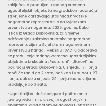
zaključak o produljenju radnog vremena
ugostiteljskih objekata na gradskom području
za vrijeme održavanja utakmica hrvatske
nogometne reprezentacije na Svjetskom
prvenstvu u nogometu 2026. godine. Kako
ističu iz Grada Dubrovnika, za vrijeme
održavanja utakmica hrvatske nogometne
reprezentacije na Svjetskom nogometnom
prvenstvu u Kanadi, Meksiku i SAD-u odobrava
se produljenje radnog vremena ugostiteljskim
objektima iz skupina „Restorani” i „Barovi” na
području Grada Dubrovnika. U srijedu, 17. lipnja
moći će raditi do 2 sata, baš kao i u subotu, 27.
lipnja, dok se u srijedu, 24. lipnja radno vrijeme
produljuje do 3 sata.
-Ugostitelji su dužni osigurati poštovanje
javnog reda i mira u svojim ugostiteljskim
objektima, a da pritom ne dovedu u opasnost