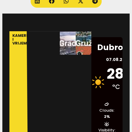
KAMERE
I
VRIJEME
Dubrovn
07.08.2026.
28
°C
Clouds:
2%
Visibility: