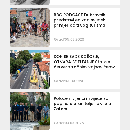
BBC PODCAST Dubrovnik
predstavljen kao svjetski
primjer održivog turizma
Grad
05.08.2026
DOK SE SADE KOŠĆELE,
OTVARA SE PITANJE Što je s
četverotračnim Vojnovićem?
Grad
04.08.2026
Položeni vijenci i svijeće za
poginule branitelje i civile u
Zatonu
Grad
03.08.2026