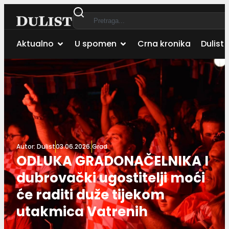
Aktualno
U spomen
Crna kronika
Dulist 
Autor:
Dulist
03.06.2026.
Grad
ODLUKA GRADONAČELNIKA I
dubrovački ugostitelji moći
će raditi duže tijekom
utakmica Vatrenih