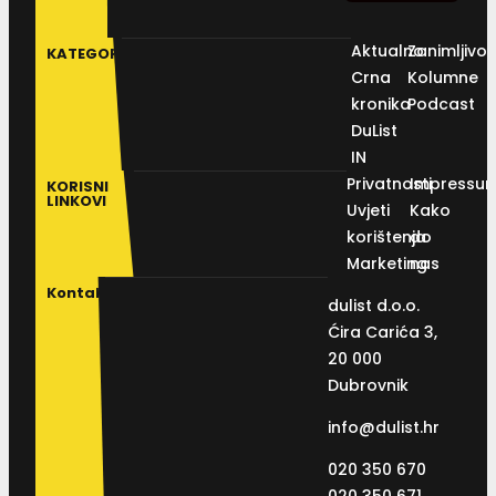
Aktualno
Zanimljivos
KATEGORIJE
Crna
Kolumne
kronika
Podcast
DuList
IN
Privatnosti
Impressu
KORISNI
LINKOVI
Uvjeti
Kako
korištenja
do
Marketing
nas
Kontakt
dulist d.o.o.
Ćira Carića 3,
20 000
Dubrovnik
info@dulist.hr
020 350 670
020 350 671