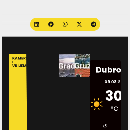
KAMERE
I
VRIJEME
Dubrovn
09.08.2026.
30
°C