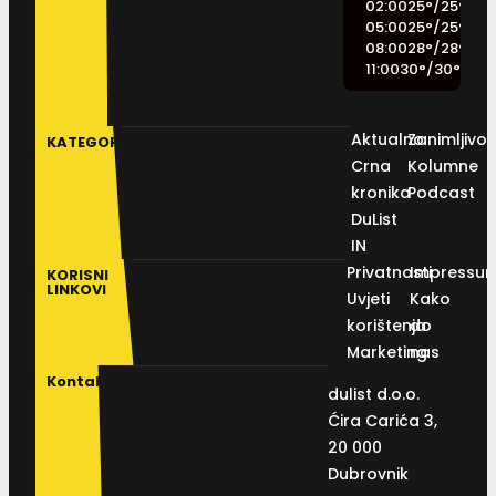
02:00
25
°
/
25
°
05:00
25
°
/
25
°
08:00
28
°
/
28
°
11:00
30
°
/
30
°
Aktualno
Zanimljivos
KATEGORIJE
Crna
Kolumne
kronika
Podcast
DuList
IN
Privatnosti
Impressu
KORISNI
LINKOVI
Uvjeti
Kako
korištenja
do
Marketing
nas
Kontakt
dulist d.o.o.
Ćira Carića 3,
20 000
Dubrovnik