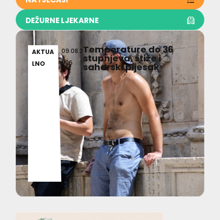
DEŽURNE LJEKARNE
Temperature do 36
09.08.2
AKTUA
stupnjeva, stiže i
026
LNO
saharski pijesak