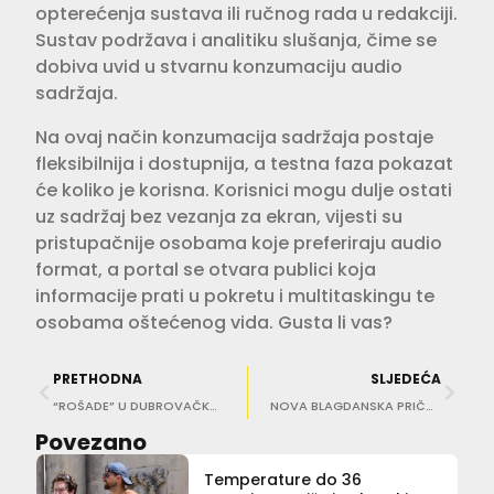
opterećenja sustava ili ručnog rada u redakciji.
Sustav podržava i analitiku slušanja, čime se
dobiva uvid u stvarnu konzumaciju audio
sadržaja.
Na ovaj način konzumacija sadržaja postaje
fleksibilnija i dostupnija, a testna faza pokazat
će koliko je korisna. Korisnici mogu dulje ostati
uz sadržaj bez vezanja za ekran, vijesti su
pristupačnije osobama koje preferiraju audio
format, a portal se otvara publici koja
informacije prati u pokretu i multitaskingu te
osobama oštećenog vida. Gusta li vas?
PRETHODNA
SLJEDEĆA
“ROŠADE” U DUBROVAČKOJ BISKUPIJI Zlatomisnik don Vlado Markić odlazi u mirovinu
NOVA BLAGDANSKA PRIČA Zimski festival postaje “Advent u Gradu”, a za doček 2027. nastupa Plavi orkestar
Povezano
Temperature do 36