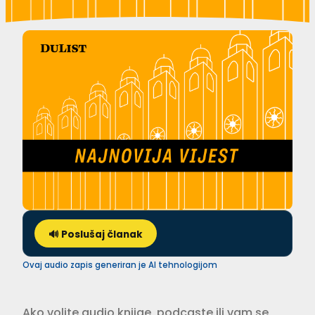
🔊 Poslušaj članak
Ovaj audio zapis generiran je AI tehnologijom
Ako volite audio knjige, podcaste ili vam se