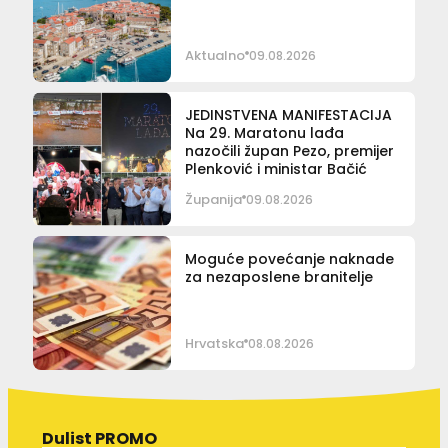
Aktualno
09.08.2026
JEDINSTVENA MANIFESTACIJA
Na 29. Maratonu lađa
nazočili župan Pezo, premijer
Plenković i ministar Bačić
Županija
09.08.2026
Moguće povećanje naknade
za nezaposlene branitelje
Hrvatska
08.08.2026
Dulist PROMO