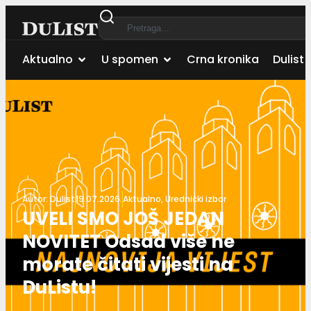
Aktualno
U spomen
Crna kronika
Dulist 
Autor:
Dulist
19.07.2026.
Aktualno
,
Urednički izbor
UVELI SMO JOŠ JEDAN
NOVITET Odsad više ne
morate čitati vijesti na
DuListu!