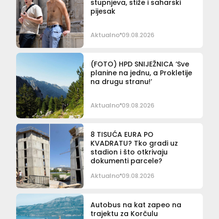
stupnjeva, stiže i saharski
pijesak
Aktualno
09.08.2026
(FOTO) HPD SNIJEŽNICA ‘Sve
planine na jednu, a Prokletije
na drugu stranu!’
Aktualno
09.08.2026
8 TISUĆA EURA PO
KVADRATU? Tko gradi uz
stadion i što otkrivaju
dokumenti parcele?
Aktualno
09.08.2026
Autobus na kat zapeo na
trajektu za Korčulu