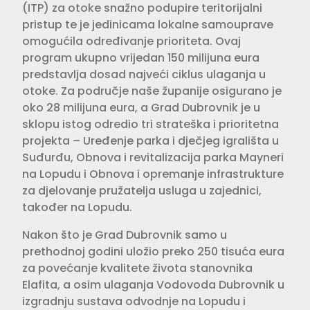
(ITP) za otoke snažno podupire teritorijalni
pristup te je jedinicama lokalne samouprave
omogućila određivanje prioriteta. Ovaj
program ukupno vrijedan 150 milijuna eura
predstavlja dosad najveći ciklus ulaganja u
otoke. Za područje naše županije osigurano je
oko 28 milijuna eura, a Grad Dubrovnik je u
sklopu istog odredio tri strateška i prioritetna
projekta – Uređenje parka i dječjeg igrališta u
Suđurđu, Obnova i revitalizacija parka Mayneri
na Lopudu i Obnova i opremanje infrastrukture
za djelovanje pružatelja usluga u zajednici,
također na Lopudu.
Nakon što je Grad Dubrovnik samo u
prethodnoj godini uložio preko 250 tisuća eura
za povećanje kvalitete života stanovnika
Elafita, a osim ulaganja Vodovoda Dubrovnik u
izgradnju sustava odvodnje na Lopudu i