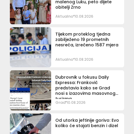
malenog Luku, peto dijete
obitelji Zrno
Aktualno
10.08.2026
Tijekom proteklog tjedna
zabilježeno 19 prometnih
nesreća, izrečeno 1587 mjera
Aktualno
10.08.2026
Dubrovnik u fokusu Daily
Expressa: Franković
predstavio kako se Grad
nosi s izazovima masovnog
turizma
Grad
10.08.2026
Od utorka jeftinije gorivo: Evo
koliko će stajati benzin i dizel