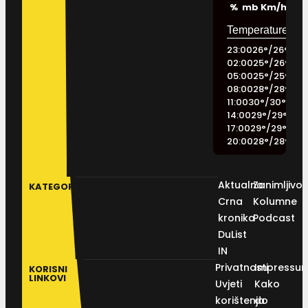
%
mb
Km/h
23:00
26
°
/
26
°
02:00
25
°
/
26
°
05:00
25
°
/
25
°
08:00
28
°
/
28
°
11:00
30
°
/
30
°
14:00
29
°
/
29
°
17:00
29
°
/
29
°
20:00
28
°
/
28
°
Aktualno
Zanimljivos
KATEGORIJE
Crna
Kolumne
kronika
Podcast
DuList
IN
Privatnosti
Impressu
KORISNI
LINKOVI
Uvjeti
Kako
korištenja
do