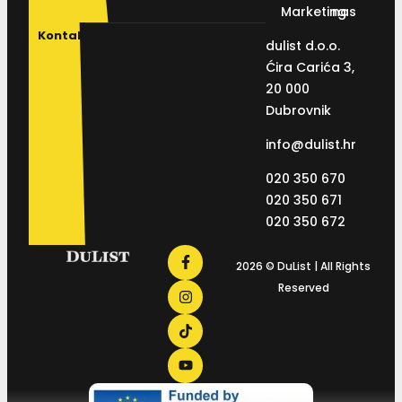
Marketing
nas
Kontakt
dulist d.o.o.
Ćira Carića 3,
20 000
Dubrovnik
info@dulist.hr
020 350 670
020 350 671
020 350 672
2026 © DuList | All Rights
Reserved