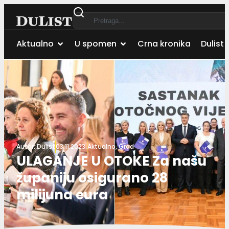
Aktualno
U spomen
Crna kronika
Dulist 
Autor:
Dulist
03.11.2023.
Aktualno
,
Grad
ULAGANJE U OTOKE Za našu
županiju osigurano 28
milijuna eura