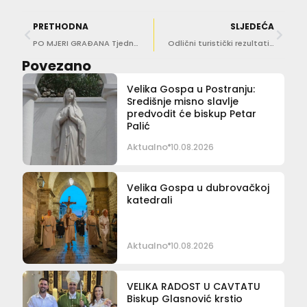
PRETHODNA
SLJEDEĆA
PO MJERI GRAĐANA Tjedni pregled gradskih projekata
Odlični turistički rezultati i vrhunske manifestacije u posezoni
Povezano
Velika Gospa u Postranju:
Središnje misno slavlje
predvodit će biskup Petar
Palić
Aktualno
10.08.2026
Velika Gospa u dubrovačkoj
katedrali
Aktualno
10.08.2026
VELIKA RADOST U CAVTATU
Biskup Glasnović krstio