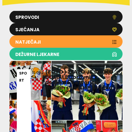
SPROVODI
SJEĆANJA
NATJEČAJI
DEŽURNE LJEKARNE
(FOTO) ZLATO JE STIGLO
10.08.2
SPO
DOMA! Dubrovnik
026
RT
dočekao četvoricu
mladih svjetskih prvaka