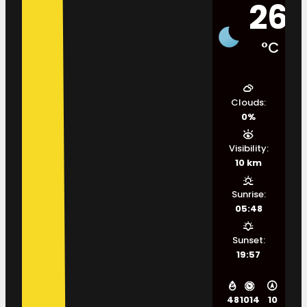
26
°C
Clouds:
0%
Visibility:
10 km
Sunrise:
05:48
Sunset:
19:57
48
1014
10