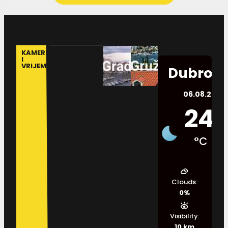
KAMERE
I
VRIJEME
Dubrovn
06.08.2026.
24
°C
Clouds:
0%
Visibility:
10 km