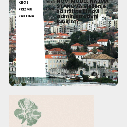
NOVI MODEL NAJMA
05.08.
KROZ
STANOVA Rješenje
2026
PRIZMU
za tržište ili novi
administrativni
ZAKONA
labirint?