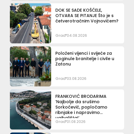
DOK SE SADE KOŠĆELE,
OTVARA SE PITANJE Što je s
četverotračnim Vojnovićem?
Grad
04.08.2026
Položeni vijenci i svijeće za
poginule branitelje i civile u
Zatonu
Grad
03.08.2026
FRANKOVIĆ BRODARIMA
‘Najbolje da srušimo
Sorkočević, popločamo
ribnjake i napravimo
ugibališta!’
Grad
01.08.2026