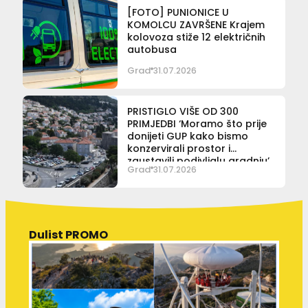
[FOTO] PUNIONICE U
KOMOLCU ZAVRŠENE Krajem
kolovoza stiže 12 električnih
autobusa
Grad
31.07.2026
PRISTIGLO VIŠE OD 300
PRIMJEDBI ‘Moramo što prije
donijeti GUP kako bismo
konzervirali prostor i
zaustavili podivljalu gradnju’
Grad
31.07.2026
Dulist PROMO