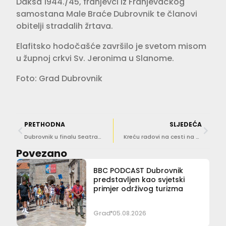
Daksa 1944./45, franjevci iz Franjevačkog
samostana Male Braće Dubrovnik te članovi
obitelji stradalih žrtava.
Elafitsko hodočašće završilo je svetom misom
u župnoj crkvi Sv. Jeronima u Slanome.
Foto: Grad Dubrovnik
PRETHODNA
SLJEDEĆA
Dubrovnik u finalu Seatrade Cruise nagrade za destinaciju godine
Kreću radovi na cesti na potezu od Sustjepana do Lozice, trajat će desetak dana
Povezano
BBC PODCAST Dubrovnik
predstavljen kao svjetski
primjer održivog turizma
Grad
05.08.2026