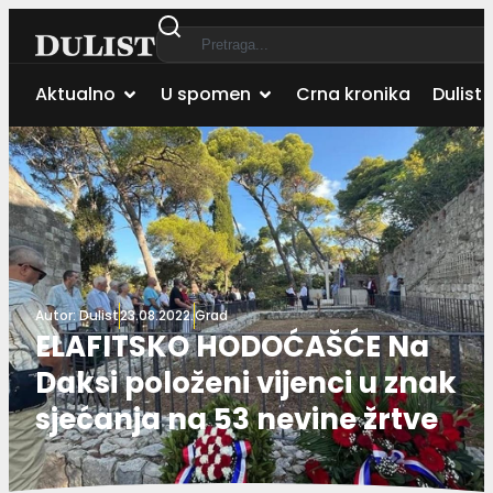
Aktualno
U spomen
Crna kronika
Dulist 
Autor:
Dulist
23.08.2022.
Grad
ELAFITSKO HODOĆAŠĆE Na
Daksi položeni vijenci u znak
sjećanja na 53 nevine žrtve