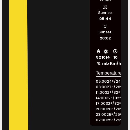
Sunrise:
05:44
Sunset:
20:02
52
1014
10
%
mb
Km/h
05:00
24
°
/
24
°
08:00
27
°
/
28
°
11:00
32
°
/
32
°
14:00
32
°
/
32
°
17:00
32
°
/
32
°
20:00
28
°
/
28
°
23:00
25
°
/
25
°
02:00
25
°
/
25
°