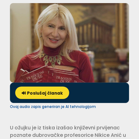
🔊 Poslušaj članak
Ovaj audio zapis generiran je AI tehnologijom
U ožujku je iz tiska izašao književni prvijenac
poznate dubrovačke profesorice Nikice Anić u