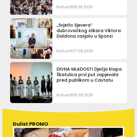
Kultura
08.08.2026
„Svjetlo Sjevera“
dubrovačkog slikara Viktora
Daldona zasjalo u Sponzi
Kultura
07.08.2026
DIVNA MLADOSTI Dječja klapa
Škatulica prvi put zapjevala
pred publikom u Cavtatu
Kultura
06.08.2026
Dulist PROMO