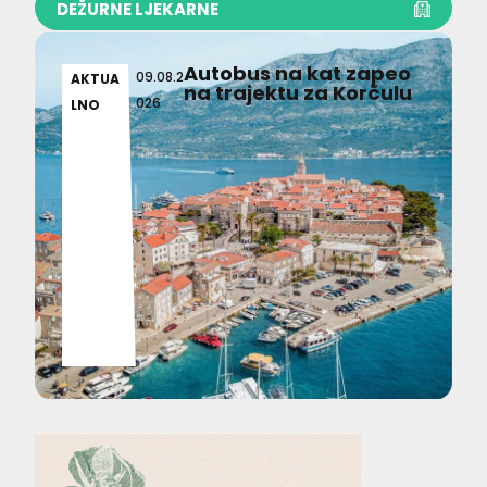
DEŽURNE LJEKARNE
Autobus na kat zapeo
09.08.2
AKTUA
na trajektu za Korčulu
026
LNO