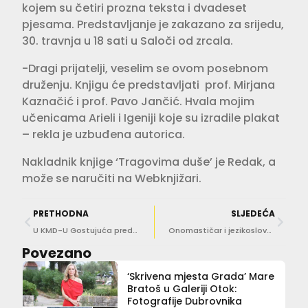
kojem su četiri prozna teksta i dvadeset
pjesama. Predstavljanje je zakazano za srijedu,
30. travnja u 18 sati u Saloči od zrcala.
-Dragi prijatelji, veselim se ovom posebnom
druženju. Knjigu će predstavljati prof. Mirjana
Kaznačić i prof. Pavo Jančić. Hvala mojim
učenicama Arieli i Igeniji koje su izradile plakat
– rekla je uzbuđena autorica.
Nakladnik knjige ‘Tragovima duše’ je Redak, a
može se naručiti na Webknjižari.
PRETHODNA
SLJEDEĆA
U KMD-U Gostujuća predstava ‘Kućica za pse’ UO Arterarij i premijera ‘Mizantropa’
Onomastičar i jezikoslovac Domagoj Vidović u Saloči predstavio knjigu na koju se čekalo pola stoljeća
Povezano
‘Skrivena mjesta Grada’ Mare
Bratoš u Galeriji Otok:
Fotografije Dubrovnika