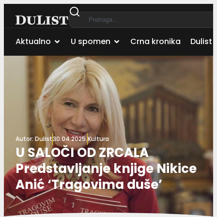
Aktualno
U spomen
Crna kronika
Dulist 
Autor:
Dulist
30.04.2025.
Kultura
U SALOČI OD ZRCALA
Predstavljanje knjige Nikice
Anić ‘Tragovima duše’