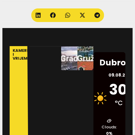
KAMERE
I
VRIJEME
Dubrovn
09.08.2026.
30
°C
Clouds:
0%