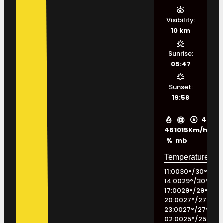
Visibility:
10 km
Sunrise:
05:47
Sunset:
19:58
4
46
1015
Km/h
%
mb
11:00
30
°
/
30
°
14:00
29
°
/
30
°
17:00
29
°
/
29
°
20:00
27
°
/
27
°
23:00
27
°
/
27
°
02:00
25
°
/
25
°