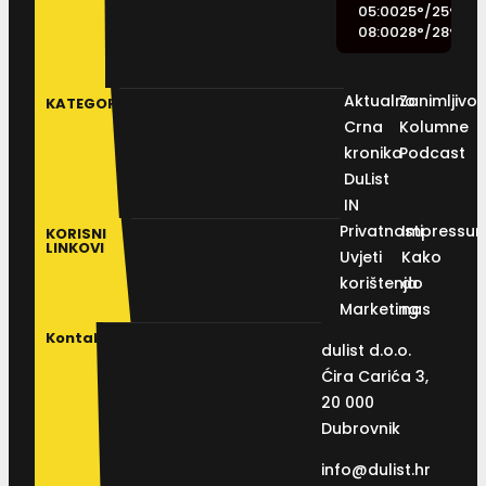
05:00
25
°
/
25
°
08:00
28
°
/
28
°
Aktualno
Zanimljivos
KATEGORIJE
Crna
Kolumne
kronika
Podcast
DuList
IN
Privatnosti
Impressu
KORISNI
LINKOVI
Uvjeti
Kako
korištenja
do
Marketing
nas
Kontakt
dulist d.o.o.
Ćira Carića 3,
20 000
Dubrovnik
info@dulist.hr