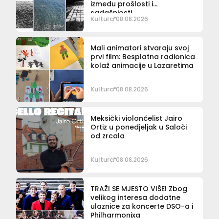
između prošlosti i
sadašnjosti
Kultura
08.08.2026
Mali animatori stvaraju svoj
prvi film: Besplatna radionica
kolaž animacije u Lazaretima
Kultura
08.08.2026
Meksički violončelist Jairo
Ortiz u ponedjeljak u Saloči
od zrcala
Kultura
08.08.2026
TRAŽI SE MJESTO VIŠE! Zbog
velikog interesa dodatne
ulaznice za koncerte DSO-a i
Philharmonixa