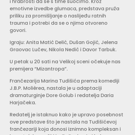
i hrabrosti da se s time suočimo. Kroz
emotivne izvedbe glumaca, predstava pruža
priliku za promišljanje o naslijeđu ratnih
trauma i potrebi da se o njima otvoreno
govori.
Igraju: Anita Matić Delić, Dušan Gojić, Jelena
Graovac Lučev, Nikola Nedić i Davor Tarbuk.
U petak u 20 sati na Velikoj sceni očekuje nas
premijera “Mizantropa”.
Frančezarija Marina Tudišića prema komediji
J.B.P. Molièrea, nastala je u adaptaciji
dramaturginje Dore Golub i redatelja Daria
Harjačeka.
Redatelj je istaknuo kako je upravo posebnost
ove predstave što je nastala na Tudišićevoj
frančezariji koja donosi iznimno kompleksan i