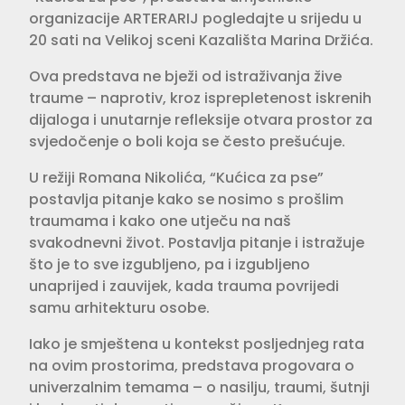
organizacije ARTERARIJ pogledajte u srijedu u
20 sati na Velikoj sceni Kazališta Marina Držića.
Ova predstava ne bježi od istraživanja žive
traume – naprotiv, kroz isprepletenost iskrenih
dijaloga i unutarnje refleksije otvara prostor za
svjedočenje o boli koja se često prešućuje.
U režiji Romana Nikolića, “Kućica za pse”
postavlja pitanje kako se nosimo s prošlim
traumama i kako one utječu na naš
svakodnevni život. Postavlja pitanje i istražuje
što je to sve izgubljeno, pa i izgubljeno
unaprijed i zauvijek, kada trauma povrijedi
samu arhitekturu osobe.
Iako je smještena u kontekst posljednjeg rata
na ovim prostorima, predstava progovara o
univerzalnim temama – o nasilju, traumi, šutnji