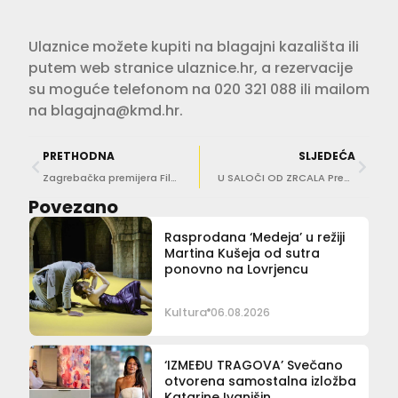
Ulaznice možete kupiti na blagajni kazališta ili
putem web stranice ulaznice.hr, a rezervacije
su moguće telefonom na 020 321 088 ili mailom
na
blagajna@kmd.hr
.
PRETHODNA
SLJEDEĆA
Zagrebačka premijera Filantropa
U SALOČI OD ZRCALA Predstavljanje knjige Nikice Anić ‘Tragovima duše’
Povezano
Rasprodana ‘Medeja’ u režiji
Martina Kušeja od sutra
ponovno na Lovrjencu
Kultura
06.08.2026
‘IZMEĐU TRAGOVA’ Svečano
otvorena samostalna izložba
Katarine Ivanišin