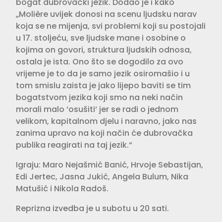
bogat dubrovački jezik. Dodao je i kako
„Molière uvijek donosi na scenu ljudsku narav
koja se ne mijenja, svi problemi koji su postojali
u 17. stoljeću, sve ljudske mane i osobine o
kojima on govori, struktura ljudskih odnosa,
ostala je ista. Ono što se dogodilo za ovo
vrijeme je to da je samo jezik osiromašio i u
tom smislu zaista je jako lijepo baviti se tim
bogatstvom jezika koji smo na neki način
morali malo ‘osušiti‘ jer se radi o jednom
velikom, kapitalnom djelu i naravno, jako nas
zanima upravo na koji način će dubrovačka
publika reagirati na taj jezik.“
Igraju: Maro Nejašmić Banić, Hrvoje Sebastijan,
Edi Jertec, Jasna Jukić, Angela Bulum, Nika
Matušić i Nikola Radoš.
Reprizna izvedba je u subotu u 20 sati.