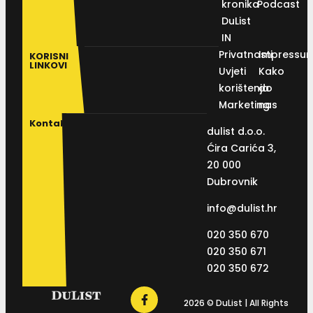
kronika
Podcast
DuList
IN
Privatnosti
Impressu
KORISNI
LINKOVI
Uvjeti
Kako
korištenja
do
Marketing
nas
Kontakt
dulist d.o.o.
Ćira Carića 3,
20 000
Dubrovnik
info@dulist.hr
020 350 670
020 350 671
020 350 672
2026 © DuList | All Rights