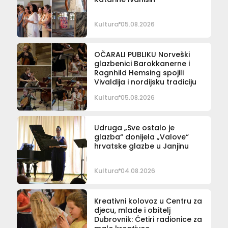
Kultura
05.08.2026
OČARALI PUBLIKU Norveški
glazbenici Barokkanerne i
Ragnhild Hemsing spojili
Vivaldija i nordijsku tradiciju
Kultura
05.08.2026
Udruga „Sve ostalo je
glazba“ donijela „Valove“
hrvatske glazbe u Janjinu
Kultura
04.08.2026
Kreativni kolovoz u Centru za
djecu, mlade i obitelj
Dubrovnik: Četiri radionice za