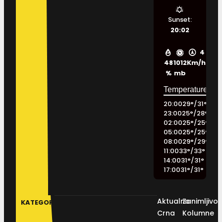
Sunset:
20:02
4
48
1012
Km/h
%
mb
20:00
29
°
/
31
°
23:00
25
°
/
28
°
02:00
25
°
/
25
°
05:00
25
°
/
25
°
08:00
29
°
/
29
°
11:00
33
°
/
33
°
14:00
31
°
/
31
°
17:00
31
°
/
31
°
Aktualno
Zanimljivos
KATEGORIJE
Crna
Kolumne