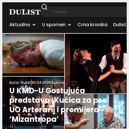
Aktualno
U spomen
Crna kronika
Dulist 
Autor:
Dulist
30.04.2025.
Kultura
U KMD-U Gostujuća
predstava ‘Kućica za pse’
UO Arterarij i premijera
‘Mizantropa’