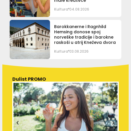
male kreativce
Kultura
04.08.2026
Barokkanerne i Ragnhild
Hemsing donose spoj
norveške tradicije i barokne
raskoši u atrij Kneževa dvora
Kultura
03.08.2026
Dulist PROMO