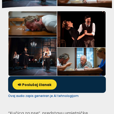
🔊 Poslušaj članak
Ovaj audio zapis generiran je AI tehnologijom
“Kućica za pse”, predstavu umjetničke