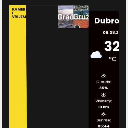
KAMERE
I
VRIJEME
Dubrovn
06.08.2026.
32
°C
Clouds:
35%
Visibility:
10 km
Sunrise:
05:44