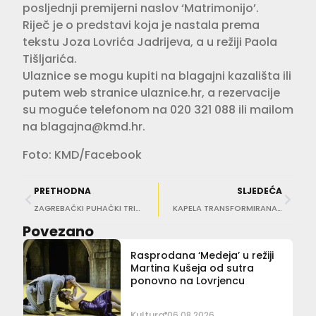
posljednji premijerni naslov ‘Matrimonijo’.
Riječ je o predstavi koja je nastala prema
tekstu Joza Lovrića Jadrijeva, a u režiji Paola
Tišljarića.
Ulaznice se mogu kupiti na blagajni kazališta ili
putem web stranice ulaznice.hr, a rezervacije
su moguće telefonom na 020 321 088 ili mailom
na
blagajna@kmd.hr
.
Foto: KMD/Facebook
PRETHODNA
SLJEDEĆA
ZAGREBAČKI PUHAČKI TRIO U KNEŽEVU DVORU Na programu Mozart, Bethoven, Jelaska, Lončarić i Smalys
KAPELA TRANSFORMIRANA U ROZARIJ SV. STJEPANA Nesvakidašnja izložba Dubravke Lošić u Labinu
Povezano
Rasprodana ‘Medeja’ u režiji
Martina Kušeja od sutra
ponovno na Lovrjencu
Kultura
06.08.2026