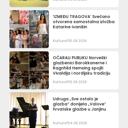
‘IZMEĐU TRAGOVA’ Svečano
otvorena samostalna izložba
Katarine Ivanišin
Kultura
05.08.2026
OČARALI PUBLIKU Norveški
glazbenici Barokkanerne i
Ragnhild Hemsing spojili
Vivaldija i nordijsku tradiciju
Kultura
05.08.2026
Udruga „Sve ostalo je
glazba“ donijela „Valove“
hrvatske glazbe u Janjinu
Kultura
04.08.2026