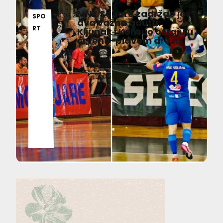
MNK Square zadržao još
06.08.2
SPO
dva važna aduta:
026
RT
Kljunak i Konsuo ostaju u
crveno-plavom dresu