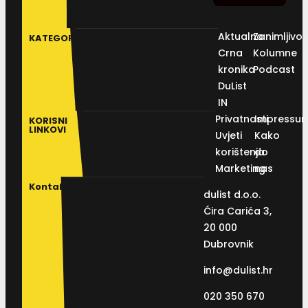
Aktualno
Zanimljivos
KATEGORIJE
Crna
Kolumne
kronika
Podcast
DuList
IN
Privatnosti
Impressu
KORISNI
LINKOVI
Uvjeti
Kako
korištenja
do
Marketing
nas
Kontakt
dulist d.o.o.
Ćira Carića 3,
20 000
Dubrovnik
info@dulist.hr
020 350 670