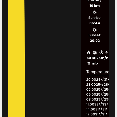
Visibility:
10 km
Sunrise:
05:44
Sunset:
20:02
4
48
1012
Km/h
%
mb
20:00
29
°
/
31
°
23:00
25
°
/
28
°
02:00
25
°
/
25
°
05:00
25
°
/
25
°
08:00
29
°
/
29
°
11:00
33
°
/
33
°
14:00
31
°
/
31
°
17:00
31
°
/
31
°