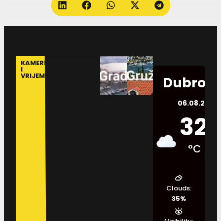
KAMERE
I
VRIJEME
Dubrovn
06.08.2026.
32
°C
Clouds:
35%