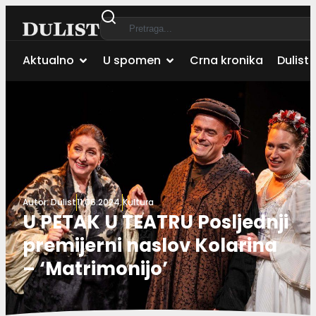
Aktualno
U spomen
Crna kronika
Dulist 
Autor:
Dulist
11.06.2024.
Kultura
U PETAK U TEATRU Posljednji
premijerni naslov Kolarina
– ‘Matrimonijo’