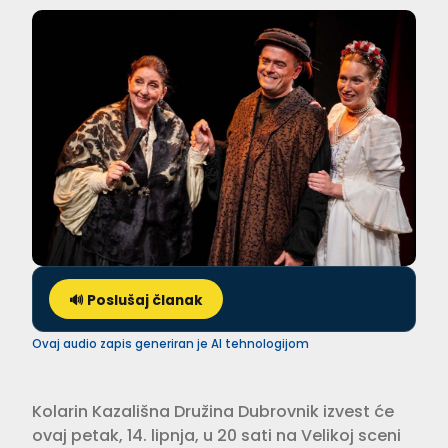
🔊 Poslušaj članak
Ovaj audio zapis generiran je AI tehnologijom
Kolarin Kazališna Družina Dubrovnik izvest će
ovaj petak, 14. lipnja, u 20 sati na Velikoj sceni