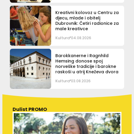
Kreativni kolovoz u Centru za
djecu, mlade i obitelj
Dubrovnik: Četiri radionice za
male kreativce
Kultura
04.08.2026
Barokkanerne i Ragnhild
Hemsing donose spoj
norveške tradicije i barokne
raskoši u atrij Kneževa dvora
Kultura
03.08.2026
Dulist PROMO