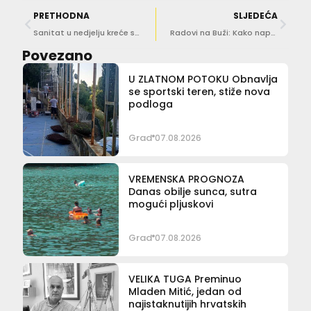
PRETHODNA
SLJEDEĆA
Sanitat u nedjelju kreće sa zamagljivanjem Gruža, Kantafiga, Šipčina i Nuncijate
Radovi na Buži: Kako napreduje sanacija pješačkog pothodnika?
Povezano
U ZLATNOM POTOKU Obnavlja
se sportski teren, stiže nova
podloga
Grad
07.08.2026
VREMENSKA PROGNOZA
Danas obilje sunca, sutra
mogući pljuskovi
Grad
07.08.2026
VELIKA TUGA Preminuo
Mladen Mitić, jedan od
najistaknutijih hrvatskih