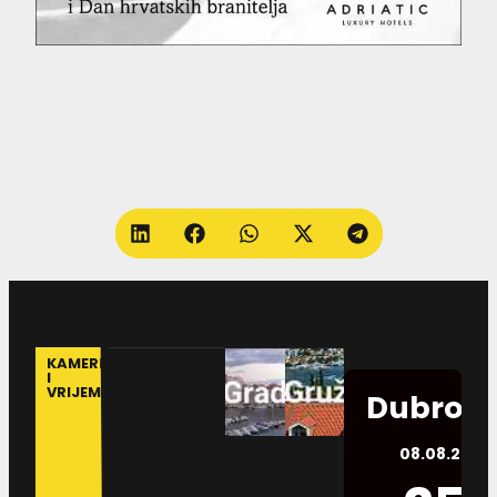
KAMERE
I
VRIJEME
Dubrovn
08.08.2026.