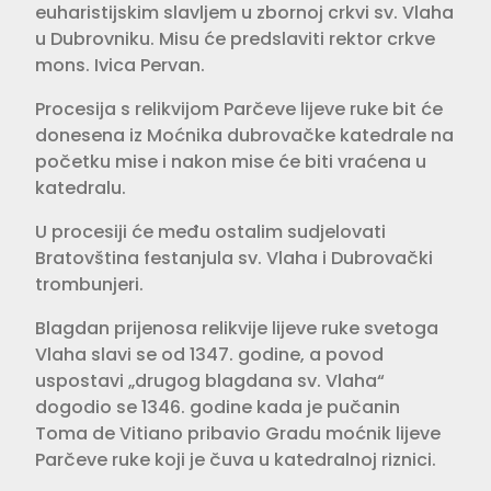
euharistijskim slavljem u zbornoj crkvi sv. Vlaha
u Dubrovniku. Misu će predslaviti rektor crkve
mons. Ivica Pervan.
Procesija s relikvijom Parčeve lijeve ruke bit će
donesena iz Moćnika dubrovačke katedrale na
početku mise i nakon mise će biti vraćena u
katedralu.
U procesiji će među ostalim sudjelovati
Bratovština festanjula sv. Vlaha i Dubrovački
trombunjeri.
Blagdan prijenosa relikvije lijeve ruke svetoga
Vlaha slavi se od 1347. godine, a povod
uspostavi „drugog blagdana sv. Vlaha“
dogodio se 1346. godine kada je pučanin
Toma de Vitiano pribavio Gradu moćnik lijeve
Parčeve ruke koji je čuva u katedralnoj riznici.