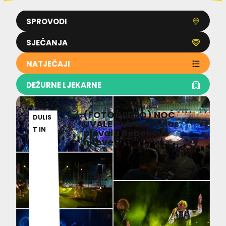
SPROVODI
SJEĆANJA
NATJEČAJI
DEŽURNE LJEKARNE
(FOTO/VIDEO) NOĆ
07.08.2
DULIS
UVALE Publika uglas
026
T IN
pjevala Bebekove
hitove