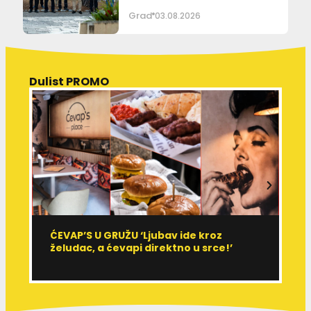
Grad
03.08.2026
Dulist PROMO
ĆEVAP’S U GRUŽU ‘Ljubav ide kroz
V
želudac, a ćevapi direktno u srce!’
d