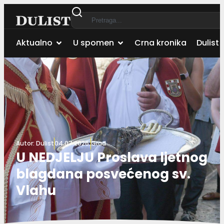
Aktualno
U spomen
Crna kronika
Dulist 
Autor:
Dulist
04.07.2026.
Grad
U NEDJELJU Proslava ljetnog
blagdana posvećenog sv.
Vlahu