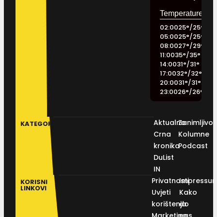
02:00
25
°
/
25
°
05:00
25
°
/
25
°
08:00
27
°
/
29
°
11:00
35
°
/
35
°
14:00
31
°
/
31
°
17:00
32
°
/
32
°
20:00
31
°
/
31
°
23:00
26
°
/
26
°
Aktualno
Zanimljivos
KATEGORIJE
Crna
Kolumne
kronika
Podcast
DuList
IN
Privatnosti
Impressu
KORISNI
LINKOVI
Uvjeti
Kako
korištenja
do
Marketing
nas