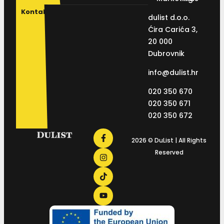
Kontakt
dulist d.o.o.
Ćira Carića 3,
20 000
Dubrovnik
info@dulist.hr
020 350 670
020 350 671
020 350 672
2026 © DuList | All Rights
Reserved