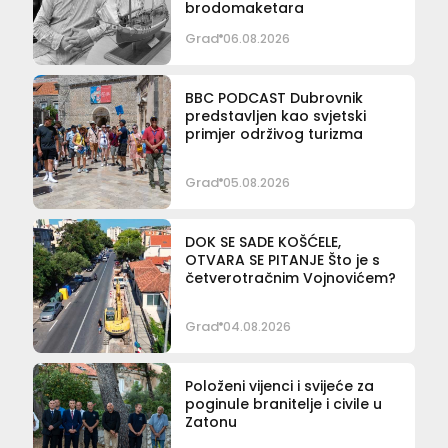
brodomaketara
Grad
06.08.2026
BBC PODCAST Dubrovnik
predstavljen kao svjetski
primjer održivog turizma
Grad
05.08.2026
DOK SE SADE KOŠĆELE,
OTVARA SE PITANJE Što je s
četverotračnim Vojnovićem?
Grad
04.08.2026
Položeni vijenci i svijeće za
poginule branitelje i civile u
Zatonu