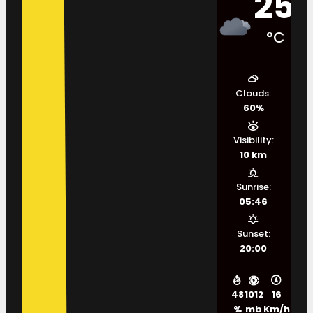
25
°C
Clouds:
60%
Visibility:
10 km
Sunrise:
05:46
Sunset:
20:00
48
1012
16
%
mb
Km/h