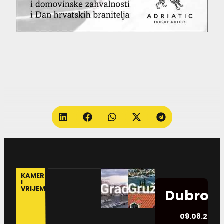
KAMERE
I
VRIJEME
Dubrovn
09.08.2026.