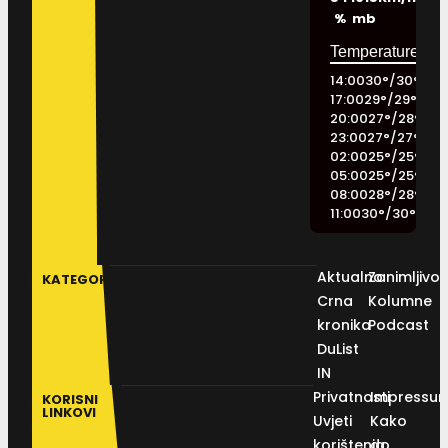
%
mb
14:00
30
°
/
30
°
17:00
29
°
/
29
°
20:00
27
°
/
28
°
23:00
27
°
/
27
°
02:00
25
°
/
25
°
05:00
25
°
/
25
°
08:00
28
°
/
28
°
11:00
30
°
/
30
°
Aktualno
Zanimljivos
KATEGORIJE
Crna
Kolumne
kronika
Podcast
DuList
IN
Privatnosti
Impressu
KORISNI
LINKOVI
Uvjeti
Kako
korištenja
do