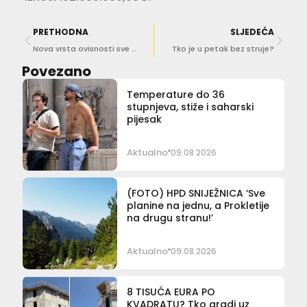
PRETHODNA
SLJEDEĆA
Nova vrsta ovisnosti sve veći problem i u Hrvatskoj!
Tko je u petak bez struje?
Povezano
Temperature do 36
stupnjeva, stiže i saharski
pijesak
Aktualno
09.08.2026
(FOTO) HPD SNIJEŽNICA ‘Sve
planine na jednu, a Prokletije
na drugu stranu!’
Aktualno
09.08.2026
8 TISUĆA EURA PO
KVADRATU? Tko gradi uz