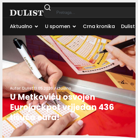
Aktualno
U spomen
Crna kronika
Dulist 
Autor:
Dulist
13.05.2026.
Aktualno
U Metkoviću osvojen
Eurojackpot vrijedan 436
tisuća eura!