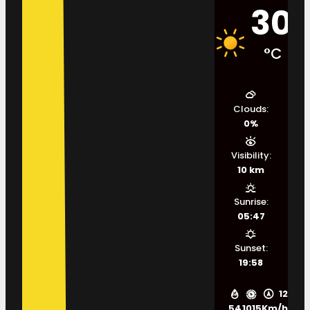
30
°C
Clouds:
0%
Visibility:
10 km
Sunrise:
05:47
Sunset:
19:58
12
54
1015
Km/h