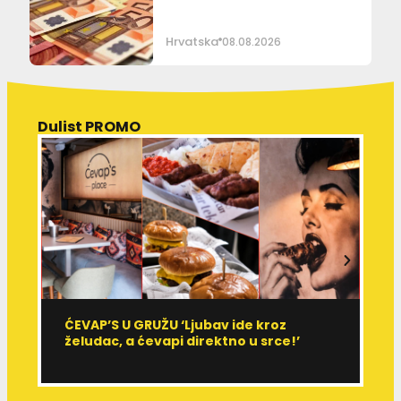
Hrvatska
08.08.2026
Dulist PROMO
ĆEVAP’S U GRUŽU ‘Ljubav ide kroz
V
želudac, a ćevapi direktno u srce!’
d