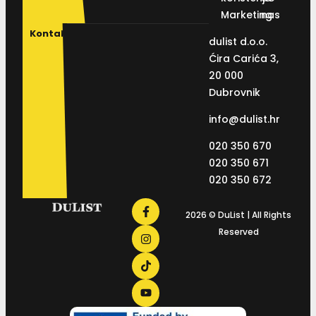
Marketing
nas
Kontakt
dulist d.o.o.
Ćira Carića 3,
20 000
Dubrovnik
info@dulist.hr
020 350 670
020 350 671
020 350 672
2026 © DuList | All Rights
Reserved