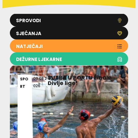
SPROVODI
SJEĆANJA
NATJEČAJI
DEŽURNE LJEKARNE
SUTRA U PORTU Finale
09.08.2
SPO
Divlje lige!
026
RT