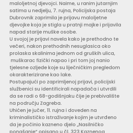
maloljetnoj djevojci. Naime, u ranim jutarnjim
satima u nedjelju, 7. rujna, Policijska postaja
Dubrovnik zaprimila je prijavu maloljetne
djevojke koja je stigla u pratnji majke i prijavila
napad starije muške osobe.
U svojoj je prijavi navela kako je prethodno te
večeri, nakon prethodnih nesuglasica oko
prolaska skalinima jednom od gruških ulica,
muškarac fizički napao i pri tom joj nanio
tjelesne ozljede koje su liječničkim pregledom
okarakterizirane kao lake.
Postupajući po zaprimljenoj prijavi, policijski
službenici su identificirali napadača i utvrdili
da se radi o 68-godišnjaku čije je prebivalište
na području Zagreba.
Uhićen je jučer, 11. rujna i doveden na
kriminalističko istraživanje kojim je utvrđeno
da je počinio kazneno djelo „Nasilničko
ponašanje“ opisano u čl. 323 Kaznenog