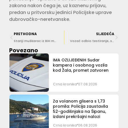
zakona nakon čega je, uz kaznenu prijavu,
predan u pritvorsku jedinici Policijske uprave
dubrovačko-neretvanske.
PRETHODNA
SLJEDEĆA
Stariji muškarac iz BiH masturbirao na plaži u Dubrovniku pa završio iza rešetaka
Vozač odbio testiranje, suvozač bacio drogu – jedan protjeran, drugi s kaznenom prijavom
Povezano
IMA OZLIJEĐENIH Sudar
kampera i osobnog vozila
kod Žala, promet zatvoren
Crna kronika
07.08.2026
Za volanom glisera s 1,73
promila: Policija zaustavila
52-godišnjaka na Šipanu,
izdani prekršajni nalozi
Crna kronika
06.08.2026