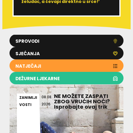
želudac, a ćevapi direktno u srce!’
d
SPROVODI
SJEĆANJA
NATJEČAJI
DEŽURNE LJEKARNE
NE MOŽETE ZASPATI
08.08.
ZANIMLJI
ZBOG VRUĆIH NOĆI?
2026
VOSTI
Isprobajte ovaj trik