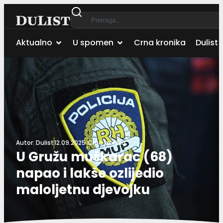
Aktualno
U spomen
Crna kronika
Dulist 
Autor:
Dulist
12.09.2025.
Crna kronika
U Gružu muškarac (68)
napao i lakše ozlijedio
maloljetnu djevojku