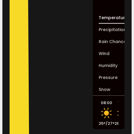
Temperature
Precipitation
Rain Chance
Wind
Humidity
Pressure
Snow
08:00
11:00
25
°
/
27
°
28
°
/
30
°
2