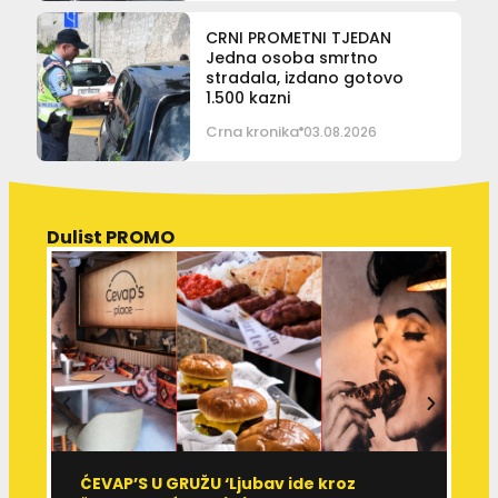
CRNI PROMETNI TJEDAN
Jedna osoba smrtno
stradala, izdano gotovo
1.500 kazni
Crna kronika
03.08.2026
Dulist PROMO
ĆEVAP’S U GRUŽU ‘Ljubav ide kroz
V