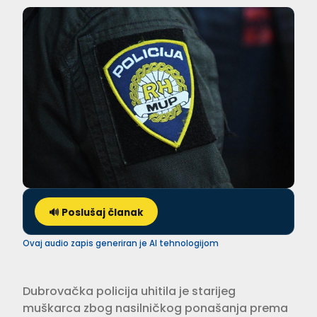
🔊 Poslušaj članak
Ovaj audio zapis generiran je AI tehnologijom
Dubrovačka policija uhitila je starijeg
muškarca zbog nasilničkog ponašanja prema