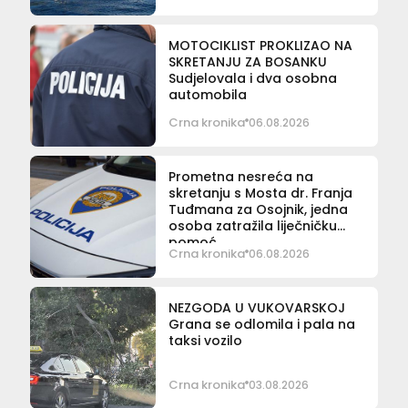
MOTOCIKLIST PROKLIZAO NA
SKRETANJU ZA BOSANKU
Sudjelovala i dva osobna
automobila
Crna kronika
06.08.2026
Prometna nesreća na
skretanju s Mosta dr. Franja
Tuđmana za Osojnik, jedna
osoba zatražila liječničku
pomoć
Crna kronika
06.08.2026
NEZGODA U VUKOVARSKOJ
Grana se odlomila i pala na
taksi vozilo
Crna kronika
03.08.2026