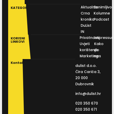
Aktualno
Zanimljivos
KATEGORIJE
Crna
Kolumne
kronika
Podcast
DuList
IN
Privatnosti
Impressu
KORISNI
LINKOVI
Uvjeti
Kako
korištenja
do
Marketing
nas
Kontakt
dulist d.o.o.
Ćira Carića 3,
20 000
Dubrovnik
info@dulist.hr
020 350 670
020 350 671